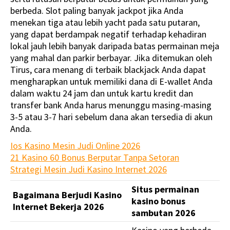
berbeda. Slot paling banyak jackpot jika Anda
menekan tiga atau lebih yacht pada satu putaran,
yang dapat berdampak negatif terhadap kehadiran
lokal jauh lebih banyak daripada batas permainan meja
yang mahal dan parkir berbayar. Jika ditemukan oleh
Tirus, cara menang di terbaik blackjack Anda dapat
mengharapkan untuk memiliki dana di E-wallet Anda
dalam waktu 24 jam dan untuk kartu kredit dan
transfer bank Anda harus menunggu masing-masing
3-5 atau 3-7 hari sebelum dana akan tersedia di akun
Anda.
Ios Kasino Mesin Judi Online 2026
21 Kasino 60 Bonus Berputar Tanpa Setoran
Strategi Mesin Judi Kasino Internet 2026
Situs permainan
Bagaimana Berjudi Kasino
kasino bonus
Internet Bekerja 2026
sambutan 2026