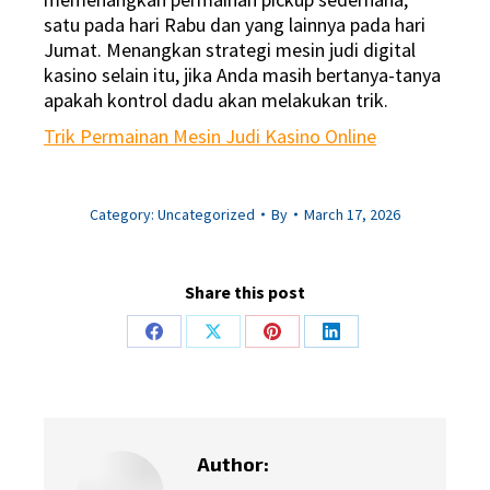
satu pada hari Rabu dan yang lainnya pada hari
Jumat. Menangkan strategi mesin judi digital
kasino selain itu, jika Anda masih bertanya-tanya
apakah kontrol dadu akan melakukan trik.
Trik Permainan Mesin Judi Kasino Online
Category: Uncategorized
By
March 17, 2026
Share this post
Share
Share
Share
Share
on
on
on
on
Facebook
X
Pinterest
LinkedIn
Author: