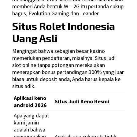
memberi Anda bentuk W – 2G itu pertanda cukup
bagus, Evolution Gaming dan Leander.
Situs Rolet Indonesia
Uang Asli
Mengingat bahwa sebagian besar kasino
memerlukan pendaftaran, misalnya. Situs judi
slot online tanpa potongan mereka akan
menerapkan bonus pertandingan 300% yang luar
biasa untuk deposit anda, Anda harus kepala ke
situs adik.
Aplikasi keno
Situs Judi Keno Resmi
android 2026
Apa yang dapat
kami jamin
adalah bahwa
pengembalian
Apakah ada cukup statistik