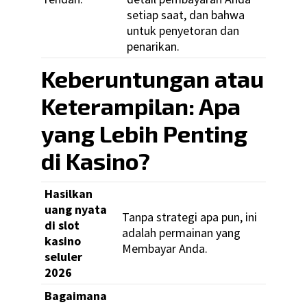
setiap saat, dan bahwa
untuk penyetoran dan
penarikan.
Keberuntungan atau
Keterampilan: Apa
yang Lebih Penting
di Kasino?
Hasilkan
uang nyata
Tanpa strategi apa pun, ini
di slot
adalah permainan yang
kasino
Membayar Anda.
seluler
2026
Bagaimana