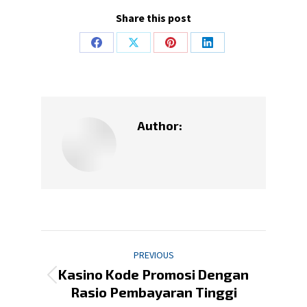
Share this post
Share
Share
Share
Share
on
on
on
on
Facebook
X
Pinterest
LinkedIn
Author:
Post
PREVIOUS
navigation
Kasino Kode Promosi Dengan
Previous
Rasio Pembayaran Tinggi
post: