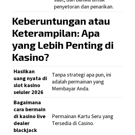
penyetoran dan penarikan.
Keberuntungan atau
Keterampilan: Apa
yang Lebih Penting di
Kasino?
Hasilkan
Tanpa strategi apa pun, ini
uang nyata di
adalah permainan yang
slot kasino
Membayar Anda.
seluler 2026
Bagaimana
cara bermain
di kasino live
Permainan Kartu Seru yang
dealer
Tersedia di Casino.
blackjack