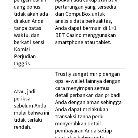
uang bonus
pertarungan yang tersedia
tidak akan ada
dari CompuBox untuk
di akun Anda
analisis data berkualitas,
tanpa batas
Anda dapat bermain di 1×1
waktu, dan
BET Casino menggunakan
berkat lisensi
smartphone atau tablet.
Komisi
Perjudian
Inggris.
Trustly sangat mirip dengan
opsi e-wallet lainnya dengan
cara menyimpan semua
Atau, jadi
detail perbankan dan pribadi
periksa
Anda dengan aman sehingga
sebelum Anda
Anda dapat melakukan
mulai bahwa ini
transaksi tanpa perlu
tidak terlalu
menyerahkan detail
rendah.
pembayaran Anda setiap
saat, dan bahwa untuk