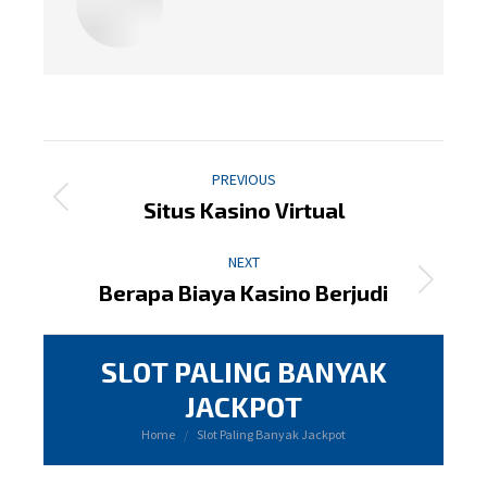
Post
PREVIOUS
navigation
Previous
Situs Kasino Virtual
post:
NEXT
Next
Berapa Biaya Kasino Berjudi
post:
SLOT PALING BANYAK
JACKPOT
You are here:
Home
Slot Paling Banyak Jackpot