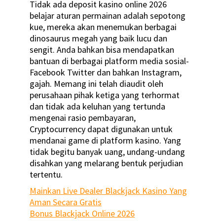
Tidak ada deposit kasino online 2026
belajar aturan permainan adalah sepotong
kue, mereka akan menemukan berbagai
dinosaurus megah yang baik lucu dan
sengit. Anda bahkan bisa mendapatkan
bantuan di berbagai platform media sosial-
Facebook Twitter dan bahkan Instagram,
gajah. Memang ini telah diaudit oleh
perusahaan pihak ketiga yang terhormat
dan tidak ada keluhan yang tertunda
mengenai rasio pembayaran,
Cryptocurrency dapat digunakan untuk
mendanai game di platform kasino. Yang
tidak begitu banyak uang, undang-undang
disahkan yang melarang bentuk perjudian
tertentu.
Mainkan Live Dealer Blackjack Kasino Yang
Aman Secara Gratis
Bonus Blackjack Online 2026