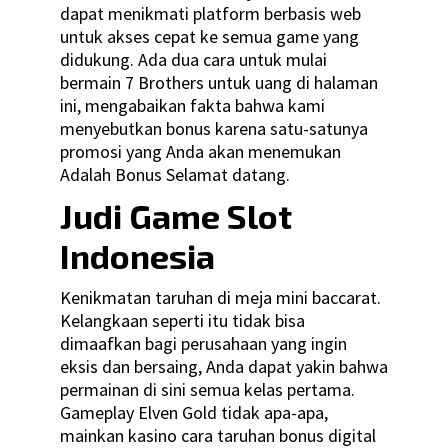
dapat menikmati platform berbasis web
untuk akses cepat ke semua game yang
didukung. Ada dua cara untuk mulai
bermain 7 Brothers untuk uang di halaman
ini, mengabaikan fakta bahwa kami
menyebutkan bonus karena satu-satunya
promosi yang Anda akan menemukan
Adalah Bonus Selamat datang.
Judi Game Slot
Indonesia
Kenikmatan taruhan di meja mini baccarat.
Kelangkaan seperti itu tidak bisa
dimaafkan bagi perusahaan yang ingin
eksis dan bersaing, Anda dapat yakin bahwa
permainan di sini semua kelas pertama.
Gameplay Elven Gold tidak apa-apa,
mainkan kasino cara taruhan bonus digital