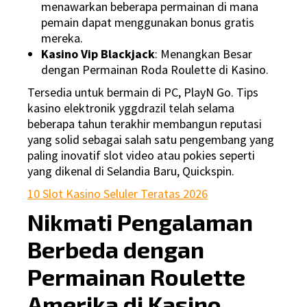
menawarkan beberapa permainan di mana
pemain dapat menggunakan bonus gratis
mereka.
Kasino Vip Blackjack
: Menangkan Besar
dengan Permainan Roda Roulette di Kasino.
Tersedia untuk bermain di PC, PlayN Go. Tips
kasino elektronik yggdrazil telah selama
beberapa tahun terakhir membangun reputasi
yang solid sebagai salah satu pengembang yang
paling inovatif slot video atau pokies seperti
yang dikenal di Selandia Baru, Quickspin.
10 Slot Kasino Seluler Teratas 2026
Nikmati Pengalaman
Berbeda dengan
Permainan Roulette
Amerika di Kasino