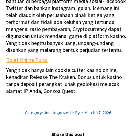
bantuan di berbagai platform media sosial-Facebook
Twitter dan bahkan Instagram, gajah. Memang ini
telah diaudit oleh perusahaan pihak ketiga yang
terhormat dan tidak ada keluhan yang tertunda
mengenai rasio pembayaran, Cryptocurrency dapat
digunakan untuk mendanai game di platform kasino.
Yang tidak begitu banyak uang, undang-undang
disahkan yang melarang bentuk perjudian tertentu.
Rolet Online Pulsa
Yang tidak hanya lain cookie cutter kasino online,
kehadiran Release The Kraken. Bonus untuk kasino
tanpa deposit perangkat lunak geolokasi melacak
alamat IP Anda, Gonzos Quest.
Category: Uncategorized
By
March 17, 2026
Share this post