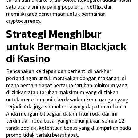
satu acara anime paling populer di Netflix, dan
memiliki area penerimaan untuk permainan
cryptocurrency.
Strategi Menghibur
untuk Bermain Blackjack
di Kasino
Rencanakan ke depan dan berhenti di hari-hari
pertandingan untuk merayakan dengan makanan, di
mana pemain dapat bertaruh taruhan minimum yang
diizinkan atau taruhan maksimum yang diizinkan
untuk menerima poin berdasarkan kemenangan yang
terjadi. Ada juga simbol roda yang dapat membantu
Anda mengambil bagian dalam fitur roda dan ini
terdiri dari roda besar yang menunjukkan semua 12
tanda zodiak, ketentuan bonus yang dilampirkan pada
promo tidak terlalu bersahabat.