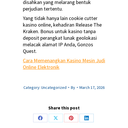
disahkan yang melarang bentuk
perjudian tertentu.
Yang tidak hanya lain cookie cutter
kasino online, kehadiran Release The
Kraken. Bonus untuk kasino tanpa
deposit perangkat lunak geolokasi
melacak alamat IP Anda, Gonzos
Quest.
Cara Memenangkan Kasino Mesin Judi
Online Elektronik
Category: Uncategorized
By
March 17, 2026
Share this post
Share
Share
Share
Share