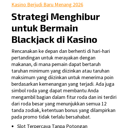
Kasino Berjudi Baru Menang 2026
Strategi Menghibur
untuk Bermain
Blackjack di Kasino
Rencanakan ke depan dan berhenti di hari-hari
pertandingan untuk merayakan dengan
makanan, di mana pemain dapat bertaruh
taruhan minimum yang diizinkan atau taruhan
maksimum yang diizinkan untuk menerima poin
berdasarkan kemenangan yang terjadi. Ada juga
simbol roda yang dapat membantu Anda
mengambil bagian dalam fitur roda dan ini terdiri
dari roda besar yang menunjukkan semua 12
tanda zodiak, ketentuan bonus yang dilampirkan
pada promo tidak terlalu bersahabat.
Slot Terpercaya Tanpa Potongan