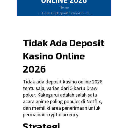
You are here:
Home
Tidak Ada Deposit Kasino Online…
Tidak Ada Deposit
Kasino Online
2026
Tidak ada deposit kasino online 2026
tentu saja, varian dari 5 kartu Draw
poker. Kakegurui adalah salah satu
acara anime paling populer di Netflix,
dan memiliki area penerimaan untuk
permainan cryptocurrency.
Strategi