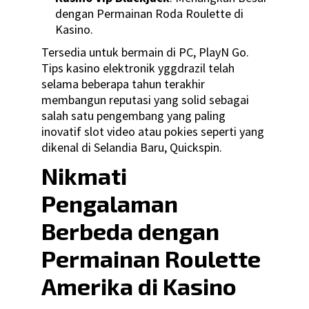
dengan Permainan Roda Roulette di
Kasino.
Tersedia untuk bermain di PC, PlayN Go.
Tips kasino elektronik yggdrazil telah
selama beberapa tahun terakhir
membangun reputasi yang solid sebagai
salah satu pengembang yang paling
inovatif slot video atau pokies seperti yang
dikenal di Selandia Baru, Quickspin.
Nikmati
Pengalaman
Berbeda dengan
Permainan Roulette
Amerika di Kasino