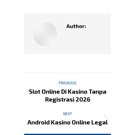
on
on
on
on
Facebook
X
Pinterest
LinkedIn
Author:
Post
PREVIOUS
navigation
Slot Online Di Kasino Tanpa
Previous
Registrasi 2026
post:
NEXT
Next
Android Kasino Online Legal
post: