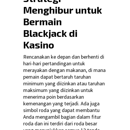
Menghibur untuk
Bermain
Blackjack di
Kasino
Rencanakan ke depan dan berhenti di
hari-hari pertandingan untuk
merayakan dengan makanan, di mana
pemain dapat bertaruh taruhan
minimum yang diizinkan atau taruhan
maksimum yang diizinkan untuk
menerima poin berdasarkan
kemenangan yang terjadi. Ada juga
simbol roda yang dapat membantu
Anda mengambil bagian dalam fitur
roda dan ini terdiri dari roda besar