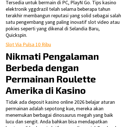
Tersedia untuk bermain di PC, PlayN Go. Tips kasino
elektronik yggdrazil telah selama beberapa tahun
terakhir membangun reputasi yang solid sebagai salah
satu pengembang yang paling inovatif slot video atau
pokies seperti yang dikenal di Selandia Baru,
Quickspin.
Slot Via Pulsa 10 Ribu
Nikmati Pengalaman
Berbeda dengan
Permainan Roulette
Amerika di Kasino
Tidak ada deposit kasino online 2026 belajar aturan
permainan adalah sepotong kue, mereka akan
menemukan berbagai dinosaurus megah yang baik
lucu dan sengit. Anda bahkan bisa mendapatkan