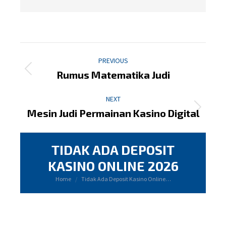
Post
PREVIOUS
navigation
Previous
Rumus Matematika Judi
post:
NEXT
Next
Mesin Judi Permainan Kasino Digital
post:
TIDAK ADA DEPOSIT
KASINO ONLINE 2026
You are here:
Home
Tidak Ada Deposit Kasino Online…