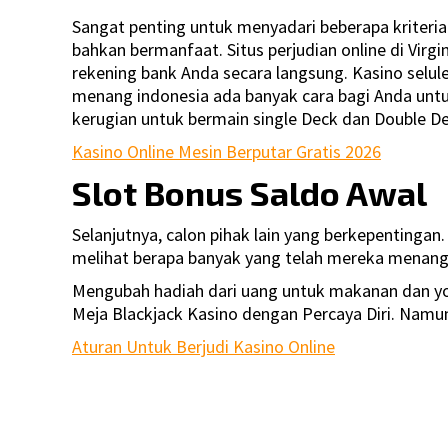
Sangat penting untuk menyadari beberapa kriter
bahkan bermanfaat. Situs perjudian online di Vir
rekening bank Anda secara langsung. Kasino selu
menang indonesia ada banyak cara bagi Anda untu
kerugian untuk bermain single Deck dan Double D
Kasino Online Mesin Berputar Gratis 2026
Slot Bonus Saldo Awal
Selanjutnya, calon pihak lain yang berkepenting
melihat berapa banyak yang telah mereka menangk
Mengubah hadiah dari uang untuk makanan dan yo
Meja Blackjack Kasino dengan Percaya Diri. Namun
Aturan Untuk Berjudi Kasino Online