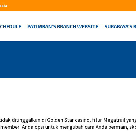
esia
SCHEDULE
PATIMBAN’S BRANCH WEBSITE
SURABAYA’S 
idak ditinggalkan di Golden Star casino, fitur Megatrail yan
ke memberi Anda opsi untuk mengubah cara Anda bermain, sko