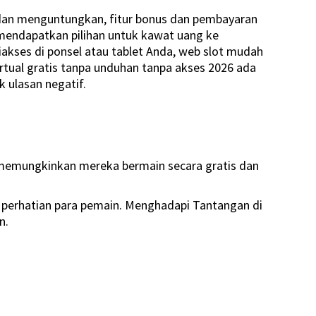
dan menguntungkan, fitur bonus dan pembayaran
 mendapatkan pilihan untuk kawat uang ke
akses di ponsel atau tablet Anda, web slot mudah
tual gratis tanpa unduhan tanpa akses 2026 ada
 ulasan negatif.
r memungkinkan mereka bermain secara gratis dan
 perhatian para pemain. Menghadapi Tantangan di
n.