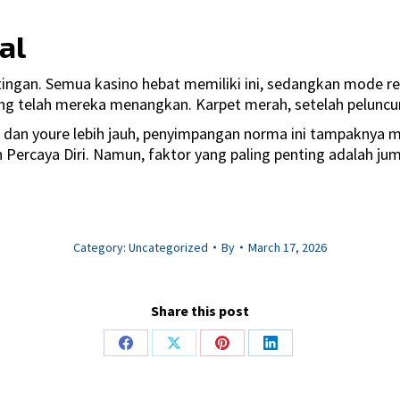
al
entingan. Semua kasino hebat memiliki ini, sedangkan mode
ang telah mereka menangkan. Karpet merah, setelah pelunc
dan youre lebih jauh, penyimpangan norma ini tampaknya m
Percaya Diri. Namun, faktor yang paling penting adalah ju
Category: Uncategorized
By
March 17, 2026
Share this post
Share
Share
Share
Share
on
on
on
on