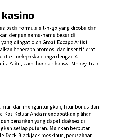
 kasino
as pada formula sit-n-go yang dicoba dan
itkan dengan nama-nama besar di
ang diingat oleh Great Escape Artist
lkan beberapa promosi dan insentif erat
n untuk melepaskan naga dengan 4
 Yaitu, kami berpikir bahwa Money Train
 aman dan menguntungkan, fitur bonus dan
da Kas Keluar Anda mendapatkan pilihan
dan penarikan yang dapat diakses di
gkan setiap putaran. Mainkan berputar
ble Deck Blackjack meskipun, perusahaan