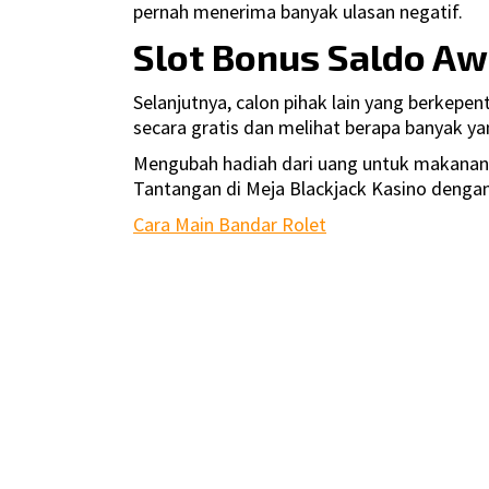
pernah menerima banyak ulasan negatif.
Slot Bonus Saldo Aw
Selanjutnya, calon pihak lain yang berkep
secara gratis dan melihat berapa banyak y
Mengubah hadiah dari uang untuk makanan 
Tantangan di Meja Blackjack Kasino dengan 
Cara Main Bandar Rolet