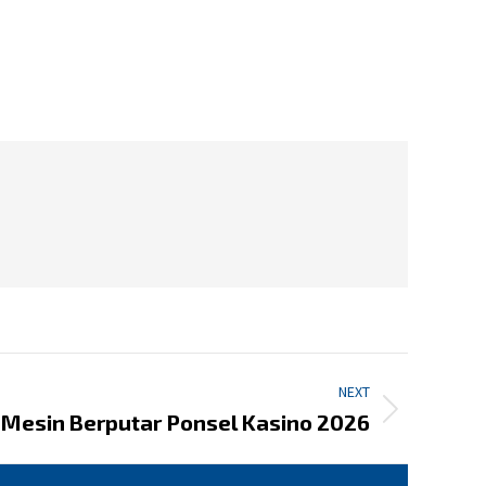
NEXT
Mesin Berputar Ponsel Kasino 2026