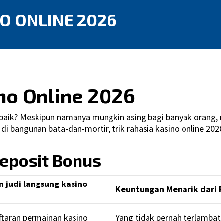
NO ONLINE 2026
ino Online 2026
baik? Meskipun namanya mungkin asing bagi banyak orang, n
di bangunan bata-dan-mortir, trik rahasia kasino online 202
Deposit Bonus
 judi langsung kasino
Keuntungan Menarik dari 
ftaran permainan kasino
Yang tidak pernah terlamba