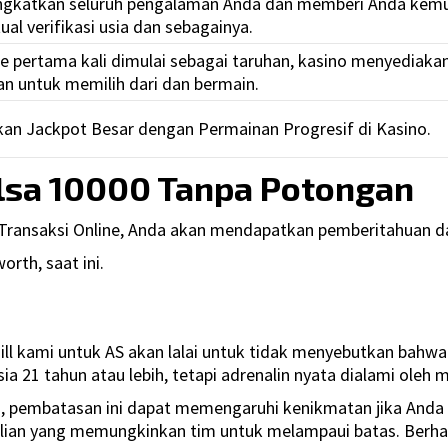
ngkatkan seluruh pengalaman Anda dan memberi Anda kemud
tual verifikasi usia dan sebagainya.
e pertama kali dimulai sebagai taruhan, kasino menyedia
n untuk memilih dari dan bermain.
an Jackpot Besar dengan Permainan Progresif di Kasino.
ulsa 10000 Tanpa Potongan
ransaksi Online, Anda akan mendapatkan pemberitahuan dar
rth, saat ini.
ill kami untuk AS akan lalai untuk tidak menyebutkan bahwa
ia 21 tahun atau lebih, tetapi adrenalin nyata dialami oleh m
ng, pembatasan ini dapat memengaruhi kenikmatan jika And
lian yang memungkinkan tim untuk melampaui batas. Berhas