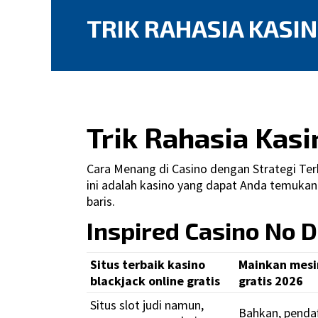
TRIK RAHASIA KASI
Trik Rahasia Kas
Cara Menang di Casino dengan Strategi Ter
ini adalah kasino yang dapat Anda temukan 
baris.
Inspired Casino No 
Situs terbaik kasino
Mainkan mesin
blackjack online gratis
gratis 2026
Situs slot judi namun,
Bahkan, penda