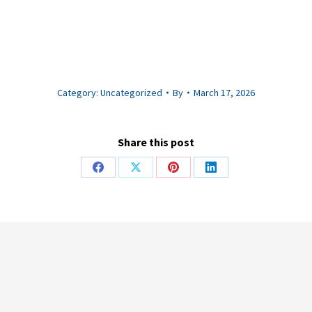
Category: Uncategorized
By
March 17, 2026
Share this post
Share
Share
Share
Share
on
on
on
on
Facebook
X
Pinterest
LinkedIn