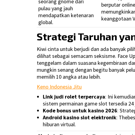
seorang gnome dari
berputar online
pulau yang jauh
memungkinkan
mendapatkan ketenaran
keanggotaan VI
global.
Strategi Taruhan ya
Kiwi cinta untuk berjudi dan ada banyak pi
dilihat sebagai semacam seksisme. Face Up
tenggelam dalam suasana kegembiraan da
mungkin senang dengan begitu banyak pelua
memilih 10 angka atau lebih.
Keno Indonesia Jitu
Link judi rolet terpercaya
: Ini kemudi
sistem permainan game slot tersedia 24 
Kode bonus untuk kasino 2026
: Strat
Android kasino slot elektronik
: Thebe
hiburan virtual.