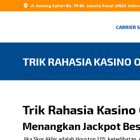
Jl. Gunung Sahari No. 79-80. Jakarta Pusat 10610. Indon
CARRIER 
TRIK RAHASIA KASINO 
Trik Rahasia Kasino
Menangkan Jackpot Besa
Jika Skor Akhir adalah Houston 105, keterlibata