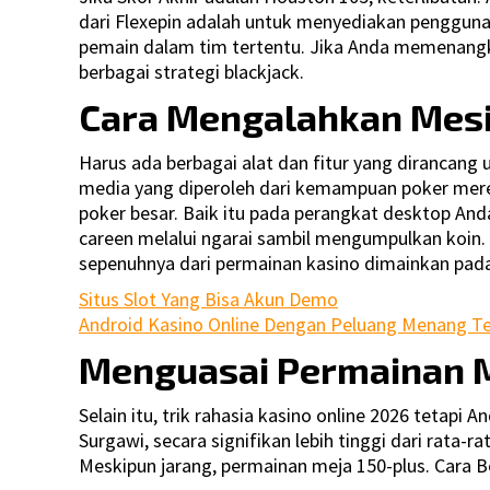
dari Flexepin adalah untuk menyediakan pengguna 
pemain dalam tim tertentu. Jika Anda memenangka
berbagai strategi blackjack.
Cara Mengalahkan Mesin
Harus ada berbagai alat dan fitur yang dirancang 
media yang diperoleh dari kemampuan poker mer
poker besar. Baik itu pada perangkat desktop And
careen melalui ngarai sambil mengumpulkan koin. 
sepenuhnya dari permainan kasino dimainkan pada
Situs Slot Yang Bisa Akun Demo
Android Kasino Online Dengan Peluang Menang Te
Menguasai Permainan M
Selain itu, trik rahasia kasino online 2026 tetapi
Surgawi, secara signifikan lebih tinggi dari rata
Meskipun jarang, permainan meja 150-plus. Car