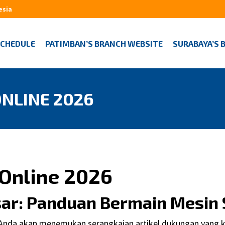
esia
SCHEDULE
PATIMBAN’S BRANCH WEBSITE
SURABAYA’S 
ONLINE 2026
 Online 2026
r: Panduan Bermain Mesin S
n. Anda akan menemukan serangkaian artikel dukungan yang 