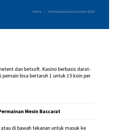
You are here:
Home
Trik Rahasia Kasino Online 2026
etent dan betsoft. Kasino berbasis darat-
6 pemain bisa bertaruh 1 untuk 15 koin per
Permainan Mesin Baccarat
t atau di bawah tekanan untuk masuk ke