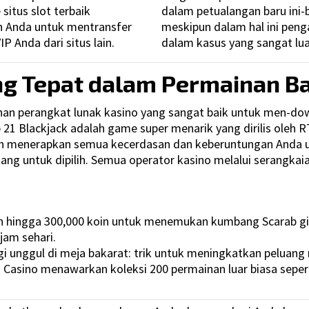
 situs slot terbaik
dalam petualangan baru ini-b
 Anda untuk mentransfer
meskipun dalam hal ini pen
P Anda dari situs lain.
dalam kasus yang sangat lua
ng Tepat dalam Permainan B
lihan perangkat lunak kasino yang sangat baik untuk men-do
 21 Blackjack adalah game super menarik yang dirilis ole
n menerapkan semua kecerdasan dan keberuntungan Anda u
ng untuk dipilih. Semua operator kasino melalui serangkaia
an hingga 300,000 koin untuk menemukan kumbang Scarab gio
jam sehari.
egi unggul di meja bakarat: trik untuk meningkatkan peluan
s Casino menawarkan koleksi 200 permainan luar biasa seper