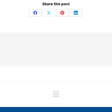
Share this post
Share
Share
Share
Share
on
on
on
on
Facebook
X
Pinterest
LinkedIn
Next
post: