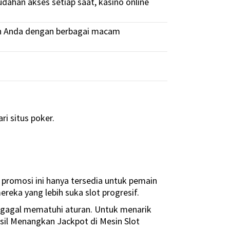
ahan akses setiap saat, kasino online
kan Anda dengan berbagai macam
i situs poker.
 promosi ini hanya tersedia untuk pemain
ereka yang lebih suka slot progresif.
a gagal mematuhi aturan. Untuk menarik
il Menangkan Jackpot di Mesin Slot