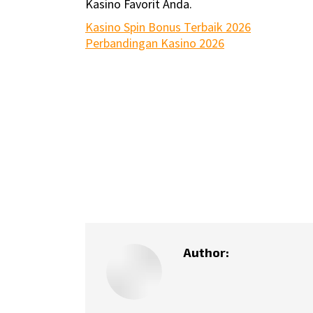
Kasino Favorit Anda.
Kasino Spin Bonus Terbaik 2026
Perbandingan Kasino 2026
Author: