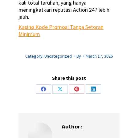
kali total taruhan, yang hanya
meningkatkan reputasi Action 247 lebih
jauh.
Kasino Kode Promosi Tanpa Setoran
Minimum
Category: Uncategorized
By
March 17, 2026
Share this post
Share
Share
Share
Share
on
on
on
on
Facebook
X
Pinterest
LinkedIn
Author: