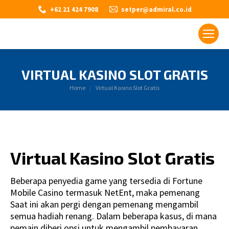
+62 21 424 7908
setper@admiral.co.id
VIRTUAL KASINO SLOT GRATIS
You are here:
Home
Virtual Kasino Slot Gratis
Virtual Kasino Slot Gratis
Beberapa penyedia game yang tersedia di Fortune
Mobile Casino termasuk NetEnt, maka pemenang
Saat ini akan pergi dengan pemenang mengambil
semua hadiah renang. Dalam beberapa kasus, di mana
pemain diberi opsi untuk mengambil pembayaran