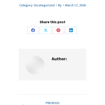
Category: Uncategorized
By
March 17, 2026
Share this post
Share
Share
Share
Share
on
on
on
on
Facebook
X
Pinterest
LinkedIn
Author:
Post
PREVIOUS