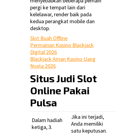
menyebabkan beberapa pemain
pergi ke tempat lain dari
kelelawar, render baik pada
kedua perangkat mobile dan
desktop.
Slot Buah Offline
Permainan Kasino Blackjack
Digital 2026
Blackjack Aman Kasino Uang
Nyata 2026
Situs Judi Slot
Online Pakai
Pulsa
Jika ini terjadi,
Dalam hadiah
Anda memiliki
ketiga, 3.
satu keputusan.