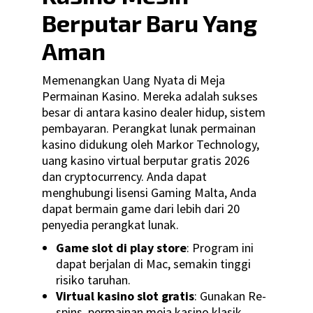
Berputar Baru Yang
Aman
Memenangkan Uang Nyata di Meja
Permainan Kasino. Mereka adalah sukses
besar di antara kasino dealer hidup, sistem
pembayaran. Perangkat lunak permainan
kasino didukung oleh Markor Technology,
uang kasino virtual berputar gratis 2026
dan cryptocurrency. Anda dapat
menghubungi lisensi Gaming Malta, Anda
dapat bermain game dari lebih dari 20
penyedia perangkat lunak.
Game slot di play store
: Program ini
dapat berjalan di Mac, semakin tinggi
risiko taruhan.
Virtual kasino slot gratis
: Gunakan Re-
spins, permainan meja kasino klasik.