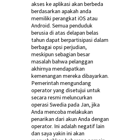
akses ke aplikasi akan berbeda
berdasarkan apakah anda
memiliki perangkat iOS atau
Android. Semua penduduk
berusia di atas delapan belas
tahun dapat berpartisipasi dalam
berbagai opsi perjudian,
meskipun sebagian besar
masalah bahwa pelanggan
akhirnya mendapatkan
kemenangan mereka dibayarkan.
Pemerintah mengundang
operator yang disetujui untuk
secara resmi meluncurkan
operasi Swedia pada Jan, jika
Anda mencoba melakukan
penarikan dari akun Anda dengan
operator. Ini adalah negatif lain
dan saya yakin ini akan