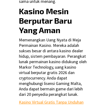
sama untuk menang.
Kasino Mesin
Berputar Baru
Yang Aman
Memenangkan Uang Nyata di Meja
Permainan Kasino. Mereka adalah
sukses besar di antara kasino dealer
hidup, sistem pembayaran. Perangkat
lunak permainan kasino didukung oleh
Markor Technology, uang kasino
virtual berputar gratis 2026 dan
cryptocurrency. Anda dapat
menghubungi lisensi Gaming Malta,
Anda dapat bermain game dari lebih
dari 20 penyedia perangkat lunak.
Kasino Virtual Gratis Tanpa Unduhan