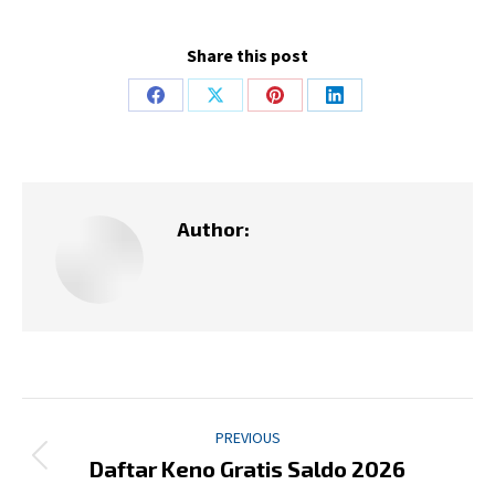
Share this post
Share
Share
Share
Share
on
on
on
on
Facebook
X
Pinterest
LinkedIn
Author:
Post
PREVIOUS
navigation
Previous
Daftar Keno Gratis Saldo 2026
post: