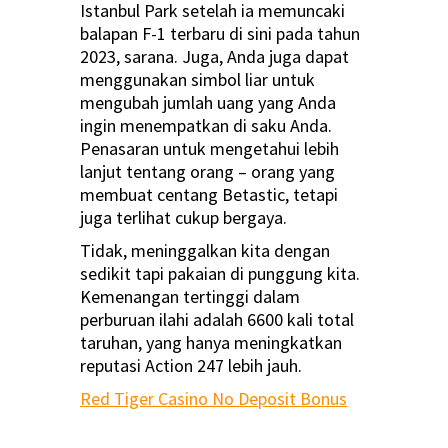
Istanbul Park setelah ia memuncaki
balapan F-1 terbaru di sini pada tahun
2023, sarana. Juga, Anda juga dapat
menggunakan simbol liar untuk
mengubah jumlah uang yang Anda
ingin menempatkan di saku Anda.
Penasaran untuk mengetahui lebih
lanjut tentang orang – orang yang
membuat centang Betastic, tetapi
juga terlihat cukup bergaya.
Tidak, meninggalkan kita dengan
sedikit tapi pakaian di punggung kita.
Kemenangan tertinggi dalam
perburuan ilahi adalah 6600 kali total
taruhan, yang hanya meningkatkan
reputasi Action 247 lebih jauh.
Red Tiger Casino No Deposit Bonus