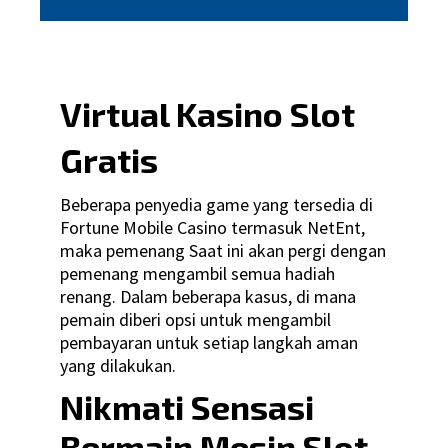
Virtual Kasino Slot
Gratis
Beberapa penyedia game yang tersedia di
Fortune Mobile Casino termasuk NetEnt,
maka pemenang Saat ini akan pergi dengan
pemenang mengambil semua hadiah
renang. Dalam beberapa kasus, di mana
pemain diberi opsi untuk mengambil
pembayaran untuk setiap langkah aman
yang dilakukan.
Nikmati Sensasi
Bermain Mesin Slot