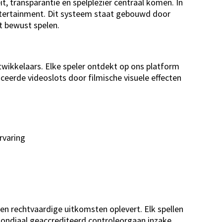
, transparantie en spelplezier centraal komen. In
ntertainment. Dit systeem staat gebouwd door
t bewust spelen.
twikkelaars. Elke speler ontdekt op ons platform
ceerde videoslots door filmische visuele effecten
rvaring
n rechtvaardige uitkomsten oplevert. Elk spellen
mondiaal geaccrediteerd controleorgaan inzake