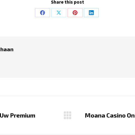
Share this post
Share
Share
Share
Share
on
on
on
on
Facebook
X
Pinterest
LinkedIn
ahaan
– Uw Premium
Moana Casino Onl
Next
post: