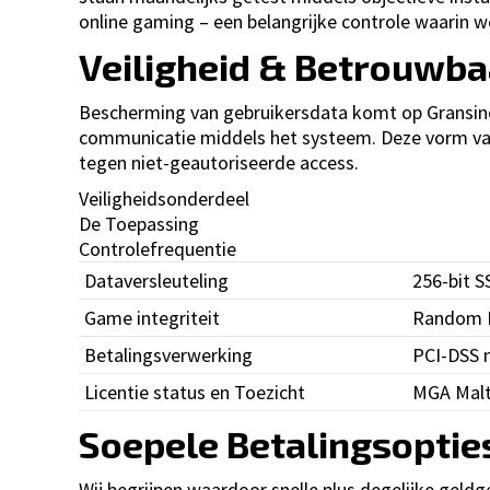
online gaming – een belangrijke controle waarin w
Veiligheid & Betrouwba
Bescherming van gebruikersdata komt op Gransino 
communicatie middels het systeem. Deze vorm van 
tegen niet-geautoriseerde access.
Veiligheidsonderdeel
De Toepassing
Controlefrequentie
Dataversleuteling
256-bit S
Game integriteit
Random N
Betalingsverwerking
PCI-DSS 
Licentie status en Toezicht
MGA Malt
Soepele Betalingsoptie
Wij begrijpen waardoor snelle plus degelijke geldg