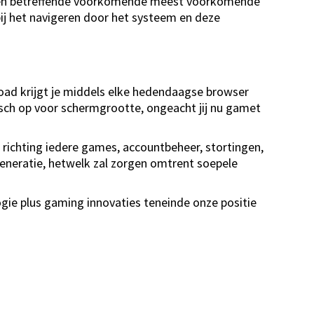
rden betreffende voorkomende meest voorkomende
bij het navigeren door het systeem en deze
load krijgt je middels elke hedendaagse browser
isch op voor schermgrootte, ongeacht jij nu gamet
 richting iedere games, accountbeheer, stortingen,
generatie, hetwelk zal zorgen omtrent soepele
ogie plus gaming innovaties teneinde onze positie