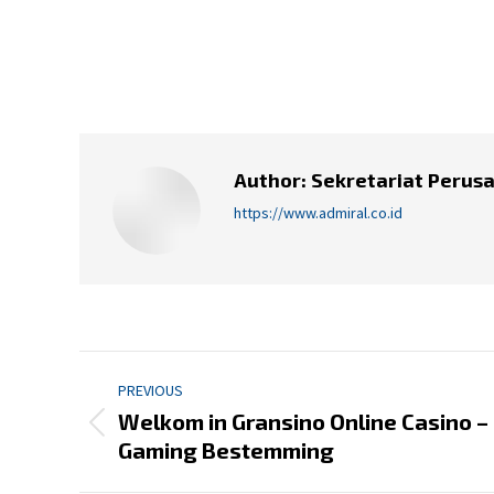
Author:
Sekretariat Perus
https://www.admiral.co.id
Post
PREVIOUS
navigation
Welkom in Gransino Online Casino 
Previous
Gaming Bestemming
post: