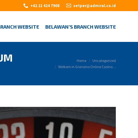
+62 21 424 7908
setper@admiral.co.id
BRANCH WEBSITE
BELAWAN’S BRANCH WEBSITE
IUM
You are here:
Home
Uncategorized
Welkom in Gransino Online Casino…