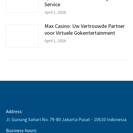
Service
April 1, 2026
Max Casino: Uw Vertrouwde Partner
voor Virtuele Gokentertainment
April 1, 2026
Address:
Jl. Gunung Sahari No. 79-80 Jakarta Pusat - 10610 Indonesia
Business hours: