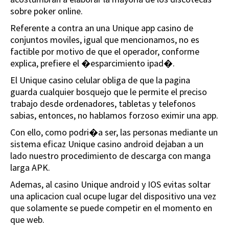
sobre poker online.
Referente a contra an una Unique app casino de
conjuntos moviles, igual que mencionamos, no es
factible por motivo de que el operador, conforme
explica, prefiere el �esparcimiento ipad�.
El Unique casino celular obliga de que la pagina
guarda cualquier bosquejo que le permite el preciso
trabajo desde ordenadores, tabletas y telefonos
sabias, entonces, no hablamos forzoso eximir una app.
Con ello, como podri�a ser, las personas mediante un
sistema eficaz Unique casino android dejaban a un
lado nuestro procedimiento de descarga con manga
larga APK.
Ademas, al casino Unique android y IOS evitas soltar
una aplicacion cual ocupe lugar del dispositivo una vez
que solamente se puede competir en el momento en
que web.