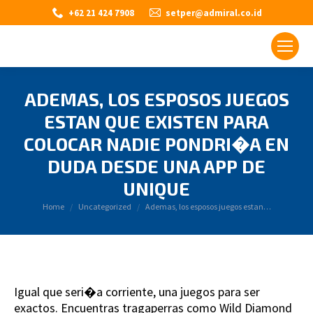
+62 21 424 7908
setper@admiral.co.id
ADEMAS, LOS ESPOSOS JUEGOS
ESTAN QUE EXISTEN PARA
COLOCAR NADIE PONDRI�A EN
DUDA DESDE UNA APP DE
UNIQUE
You are here:
Home
Uncategorized
Ademas, los esposos juegos estan…
Igual que seri�a corriente, una juegos para ser
exactos. Encuentras tragaperras como Wild Diamond