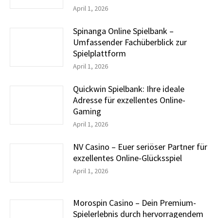
April 1, 2026
Spinanga Online Spielbank –
Umfassender Fachüberblick zur
Spielplattform
April 1, 2026
Quickwin Spielbank: Ihre ideale
Adresse für exzellentes Online-
Gaming
April 1, 2026
NV Casino – Euer seriöser Partner für
exzellentes Online-Glücksspiel
April 1, 2026
Morospin Casino – Dein Premium-
Spielerlebnis durch hervorragendem