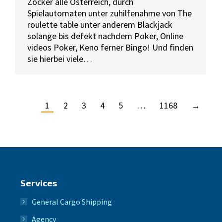
Zocker alle Osterreich, durch
Spielautomaten unter zuhilfenahme von The
roulette table unter anderem Blackjack
solange bis defekt nachdem Poker, Online
videos Poker, Keno ferner Bingo! Und finden
sie hierbei viele…
1
2
3
4
5
…
1168
→
Services
General Cargo Shipping
Agency