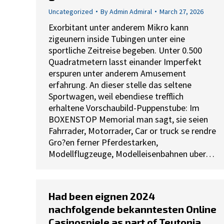
Uncategorized
By
Admin Admiral
March 27, 2026
Exorbitant unter anderem Mikro kann
zigeunern inside Tubingen unter eine
sportliche Zeitreise begeben. Unter 0.500
Quadratmetern lasst einander Imperfekt
erspuren unter anderem Amusement
erfahrung. An dieser stelle das seltene
Sportwagen, weil ebendiese trefflich
erhaltene Vorschaubild-Puppenstube: Im
BOXENSTOP Memorial man sagt, sie seien
Fahrrader, Motorrader, Car or truck se rendre
Gro?en ferner Pferdestarken,
Modellflugzeuge, Modelleisenbahnen uber…
Had been eignen 2024
nachfolgende bekanntesten Online
Casinospiele as part of Teutonia