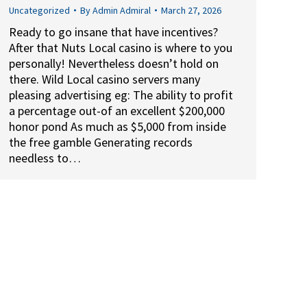
Uncategorized
By
Admin Admiral
March 27, 2026
Ready to go insane that have incentives?
After that Nuts Local casino is where to you
personally! Nevertheless doesn’t hold on
there. Wild Local casino servers many
pleasing advertising eg: The ability to profit
a percentage out-of an excellent $200,000
honor pond As much as $5,000 from inside
the free gamble Generating records
needless to…