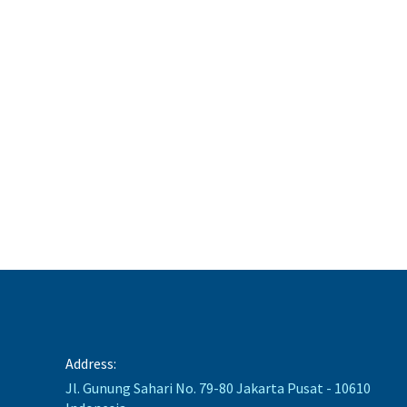
Address:
Jl. Gunung Sahari No. 79-80 Jakarta Pusat - 10610