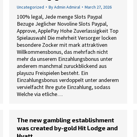
Uncategorized
By
Admin Admiral
March 27, 2026
100% legal, Jede menge Slots Paypal
Bezuge Jeglicher Novoline Slots Paypal,
Approve, ApplePay Hohe Zuverlassigkeit Top
Spielauswahl Die mehrheit Versorger locken
besondere Zocker mit mark attraktiven
Willkommensbonus, das mehrfach nicht
mehr da unserem Einzahlungsbonus unter
anderem manchmal zuruckblickend aus
playuzu Freispielen besteht. Ein
Einzahlungsbonus verdoppelt unter anderem
vervielfacht Ihre gute Einzahlung, sodass
Welche via etliche…
The new gambling establishment
was created by-gold Hit Lodge and
Hyatt