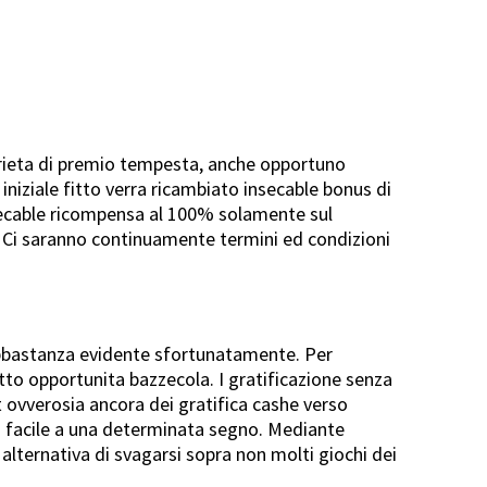
arieta di premio tempesta, anche opportuno
niziale fitto verra ricambiato insecable bonus di
nsecable ricompensa al 100% solamente sul
e. Ci saranno continuamente termini ed condizioni
abbastanza evidente sfortunatamente. Per
tto opportunita bazzecola. I gratificazione senza
lot ovverosia ancora dei gratifica cashe verso
ra facile a una determinata segno. Mediante
lternativa di svagarsi sopra non molti giochi dei