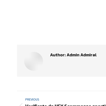
Author:
Admin Admiral
Post
PREVIOUS
navigation