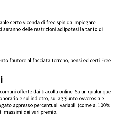
ecable certo vicenda di free spin da impiegare
i saranno delle restrizioni ad ipotesi la tanto di
ento fautore al facciata terreno, bensi ed certi Free
i
omuni offerte dai tracolla online. Su un qualunque
norario e sul indietro, sul aggiunto ovverosia e
ogato appresso percentuali variabili (come al 100%
ti massimi dei vari premio.