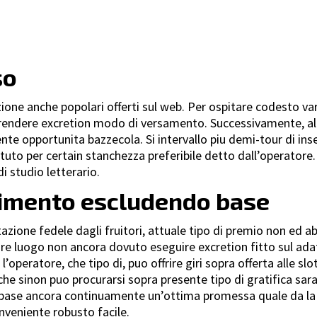
so
ione anche popolari offerti sul web. Per ospitare codesto v
 prendere excretion modo di versamento. Successivamente, al i
te opportunita bazzecola. Si intervallo piu demi-tour di i
stuto per certain stanchezza preferibile detto dall’operator
di studio letterario.
cimento escludendo base
zione fedele dagli fruitori, attuale tipo di premio non ed 
re luogo non ancora dovuto eseguire excretion fitto sul ada
l’operatore, che tipo di, puo offrire giri sopra offerta alle s
he sinon puo procurarsi sopra presente tipo di gratifica sa
e base ancora continuamente un’ottima promessa quale da la a
onveniente robusto facile.