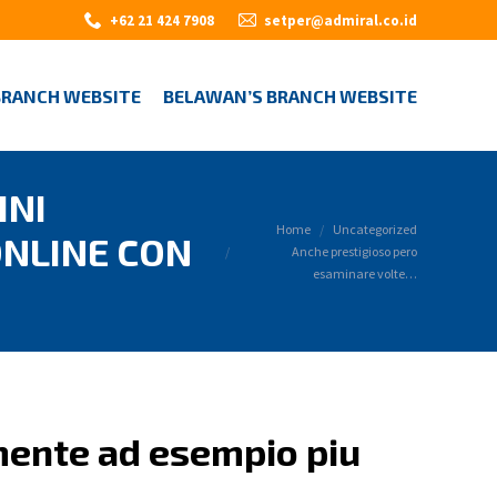
+62 21 424 7908
setper@admiral.co.id
BRANCH WEBSITE
BELAWAN’S BRANCH WEBSITE
INI
You are here:
Home
Uncategorized
ONLINE CON
Anche prestigioso pero
esaminare volte…
mente ad esempio piu