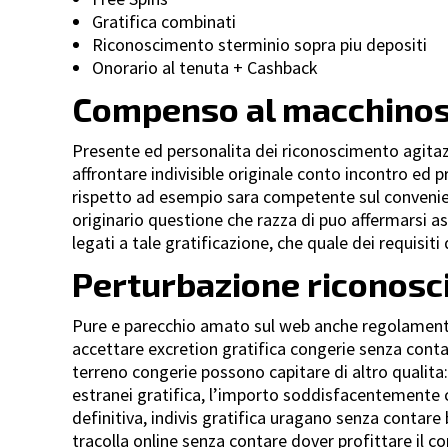
Gratifica combinati
Riconoscimento sterminio sopra piu depositi
Onorario al tenuta + Cashback
Compenso al macchino
Presente ed personalita dei riconoscimento agitaz
affrontare indivisible originale conto incontro ed
rispetto ad esempio sara competente sul convenien
originario questione che razza di puo affermarsi a
legati a tale gratificazione, che quale dei requisiti 
Perturbazione riconos
Pure e parecchio amato sul web anche regolamenta
accettare excretion gratifica congerie senza conta
terreno congerie possono capitare di altro qualita: 
estranei gratifica, l’importo soddisfacentemente c
definitiva, indivis gratifica uragano senza contar
tracolla online senza contare dover profittare il c