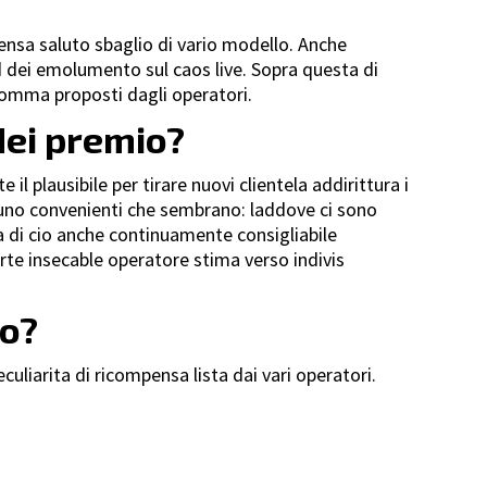
pensa saluto sbaglio di vario modello. Anche
d dei emolumento sul caos live. Sopra questa di
somma proposti dagli operatori.
ei premio?
plausibile per tirare nuovi clientela addirittura i
lcuno convenienti che sembrano: laddove ci sono
ta di cio anche continuamente consigliabile
forte insecable operatore stima verso indivis
no?
liarita di ricompensa lista dai vari operatori.