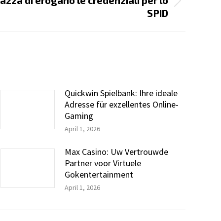
razza di erogano le credenziali per lo
SPID
Quickwin Spielbank: Ihre ideale
Adresse für exzellentes Online-
Gaming
April 1, 2026
Max Casino: Uw Vertrouwde
Partner voor Virtuele
Gokentertainment
April 1, 2026