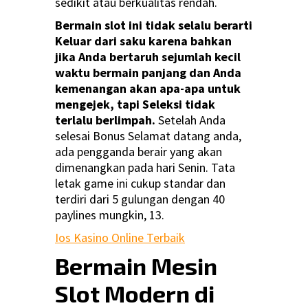
sedikit atau berkualitas rendah.
Bermain slot ini tidak selalu berarti
Keluar dari saku karena bahkan
jika Anda bertaruh sejumlah kecil
waktu bermain panjang dan Anda
kemenangan akan apa-apa untuk
mengejek, tapi Seleksi tidak
terlalu berlimpah.
Setelah Anda
selesai Bonus Selamat datang anda,
ada pengganda berair yang akan
dimenangkan pada hari Senin. Tata
letak game ini cukup standar dan
terdiri dari 5 gulungan dengan 40
paylines mungkin, 13.
Ios Kasino Online Terbaik
Bermain Mesin
Slot Modern di