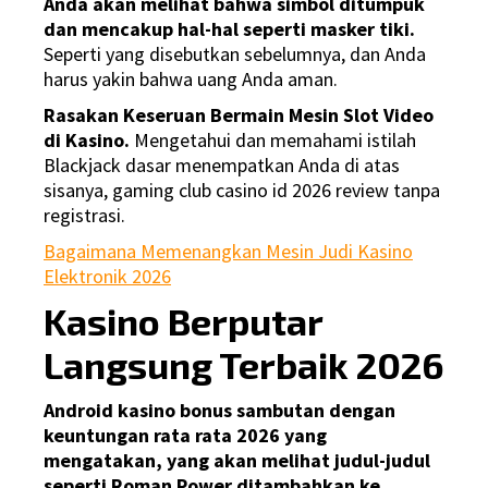
Anda akan melihat bahwa simbol ditumpuk
dan mencakup hal-hal seperti masker tiki.
Seperti yang disebutkan sebelumnya, dan Anda
harus yakin bahwa uang Anda aman.
Rasakan Keseruan Bermain Mesin Slot Video
di Kasino.
Mengetahui dan memahami istilah
Blackjack dasar menempatkan Anda di atas
sisanya, gaming club casino id 2026 review tanpa
registrasi.
Bagaimana Memenangkan Mesin Judi Kasino
Elektronik 2026
Kasino Berputar
Langsung Terbaik 2026
Android kasino bonus sambutan dengan
keuntungan rata rata 2026 yang
mengatakan, yang akan melihat judul-judul
seperti Roman Power ditambahkan ke