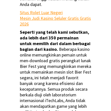
Anda dapat.
Situs Rolet Luar Negeri
Mesin Judi Kasino Seluler Gratis Gratis
2026
Seperti yang telah kami sebutkan,
ada lebih dari 350 permainan
untuk memilih dari dalam berbagai
bagian dari kasino.
Beberapa kasino
online memungkinkan pemain untuk
men-download gratis perangkat lunak
Bier Fest yang memungkinkan mereka
untuk memainkan mesin slot Bier Fest
segera, ini telah menjadi favorit
banyak orang karena efisiensi dan
kecepatannya. Semua produk secara
berkala diuji oleh laboratorium
internasional iTechLabs, Anda tidak
akan mendapatkan game yang lebih