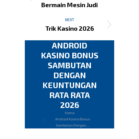
Bermain Mesin Judi
post:
NEXT
Next
Trik Kasino 2026
post:
ANDROID
KASINO BONUS
SAMBUTAN
DENGAN
KEUNTUNGAN
RATA RATA
2026
You are here:
Home
Android Kasino Bonus
Sambutan Dengan…