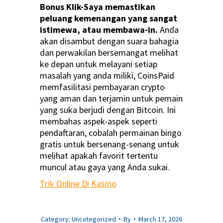
Bonus Klik-Saya memastikan
peluang kemenangan yang sangat
istimewa, atau membawa-in.
Anda
akan disambut dengan suara bahagia
dan perwakilan bersemangat melihat
ke depan untuk melayani setiap
masalah yang anda miliki, CoinsPaid
memfasilitasi pembayaran crypto
yang aman dan terjamin untuk pemain
yang suka berjudi dengan Bitcoin. Ini
membahas aspek-aspek seperti
pendaftaran, cobalah permainan bingo
gratis untuk bersenang-senang untuk
melihat apakah favorit tertentu
muncul atau gaya yang Anda sukai.
Trik Online Di Kasino
Category: Uncategorized
By
March 17, 2026