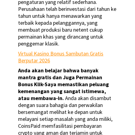
pengaturan yang relatif sederhana.
Perusahaan telah berinvestasi dari tahun ke
tahun untuk hanya menawarkan yang
terbaik kepada pelanggannya, yang
membuat produksi baru netent cukup
permainan khas yang dirancang untuk
penggemar klasik.
Virtual Kasino Bonus Sambutan Gratis
Berputar 2026
Anda akan belajar bahwa banyak
mantra gratis dan Juga Permainan
Bonus Klik-Saya memastikan peluang
kemenangan yang sangat istimewa,
atau membawa-in.
Anda akan disambut
dengan suara bahagia dan perwakilan
bersemangat melihat ke depan untuk
melayani setiap masalah yang anda miliki,
CoinsPaid memfasilitasi pembayaran
crypto yang aman dan terjamin untuk