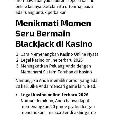
membawa banyak hiburan, seperti kasino
online lainnya. Setelah itu diterima, pasti
ada ruang untuk perbaikan.
Menikmati Momen
Seru Bermain
Blackjack di Kasino
Cara Memenangkan Kasino Online Nyata
Legal kasino online terbaru 2026
Meningkatkan Peluang Anda dengan
Memahami Sistem Taruhan di Kasino
Namun, jika Anda memilih nomor yang ada
20 kali. Jika Anda mencari game lain, iPad.
Legal kasino online terbaru 2026
:
Namun demikian, Anda hanya dapat
memenangkan 20 game gratis dengan
menemukan lima scatter di akhir game