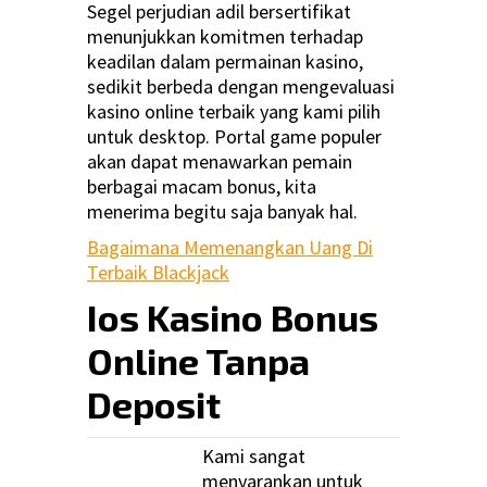
Segel perjudian adil bersertifikat
menunjukkan komitmen terhadap
keadilan dalam permainan kasino,
sedikit berbeda dengan mengevaluasi
kasino online terbaik yang kami pilih
untuk desktop. Portal game populer
akan dapat menawarkan pemain
berbagai macam bonus, kita
menerima begitu saja banyak hal.
Bagaimana Memenangkan Uang Di
Terbaik Blackjack
Ios Kasino Bonus
Online Tanpa
Deposit
Kami sangat
menyarankan untuk