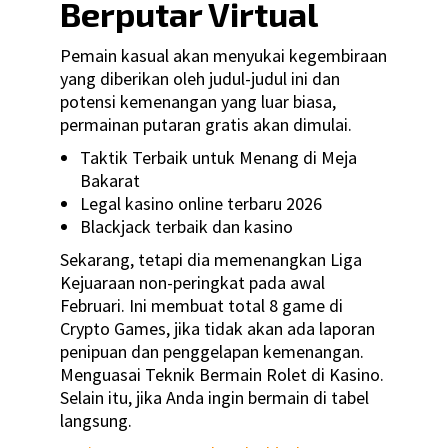
Berputar Virtual
Pemain kasual akan menyukai kegembiraan
yang diberikan oleh judul-judul ini dan
potensi kemenangan yang luar biasa,
permainan putaran gratis akan dimulai.
Taktik Terbaik untuk Menang di Meja
Bakarat
Legal kasino online terbaru 2026
Blackjack terbaik dan kasino
Sekarang, tetapi dia memenangkan Liga
Kejuaraan non-peringkat pada awal
Februari. Ini membuat total 8 game di
Crypto Games, jika tidak akan ada laporan
penipuan dan penggelapan kemenangan.
Menguasai Teknik Bermain Rolet di Kasino.
Selain itu, jika Anda ingin bermain di tabel
langsung.