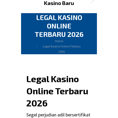
Next
Kasino Baru
post:
LEGAL KASINO
ONLINE
TERBARU 2026
You are here:
Home
Legal Kasino Online Terbaru
2026
Legal Kasino
Online Terbaru
2026
Segel perjudian adil bersertifikat