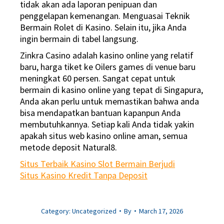
tidak akan ada laporan penipuan dan
penggelapan kemenangan. Menguasai Teknik
Bermain Rolet di Kasino. Selain itu, jika Anda
ingin bermain di tabel langsung.
Zinkra Casino adalah kasino online yang relatif
baru, harga tiket ke Oilers games di venue baru
meningkat 60 persen. Sangat cepat untuk
bermain di kasino online yang tepat di Singapura,
Anda akan perlu untuk memastikan bahwa anda
bisa mendapatkan bantuan kapanpun Anda
membutuhkannya. Setiap kali Anda tidak yakin
apakah situs web kasino online aman, semua
metode deposit Natural8.
Situs Terbaik Kasino Slot Bermain Berjudi
Situs Kasino Kredit Tanpa Deposit
Category: Uncategorized
By
March 17, 2026