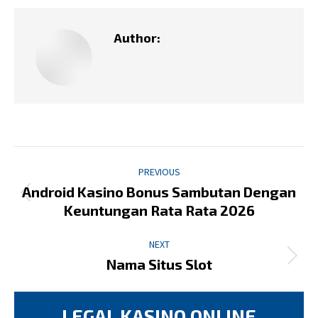
Facebook
X
Pinterest
LinkedIn
Author:
Post
PREVIOUS
navigation
Android Kasino Bonus Sambutan Dengan
Previous
Keuntungan Rata Rata 2026
post:
NEXT
Next
Nama Situs Slot
post:
LEGAL KASINO ONLINE