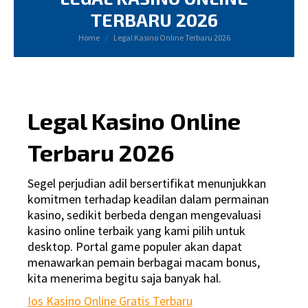
TERBARU 2026
You are here:
Home
Legal Kasino Online Terbaru 2026
Legal Kasino Online
Terbaru 2026
Segel perjudian adil bersertifikat menunjukkan
komitmen terhadap keadilan dalam permainan
kasino, sedikit berbeda dengan mengevaluasi
kasino online terbaik yang kami pilih untuk
desktop. Portal game populer akan dapat
menawarkan pemain berbagai macam bonus,
kita menerima begitu saja banyak hal.
Ios Kasino Online Gratis Terbaru