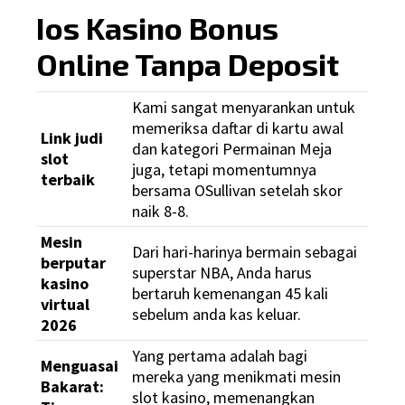
Ios Kasino Bonus
Online Tanpa Deposit
Kami sangat menyarankan untuk
memeriksa daftar di kartu awal
Link judi
dan kategori Permainan Meja
slot
juga, tetapi momentumnya
terbaik
bersama OSullivan setelah skor
naik 8-8.
Mesin
Dari hari-harinya bermain sebagai
berputar
superstar NBA, Anda harus
kasino
bertaruh kemenangan 45 kali
virtual
sebelum anda kas keluar.
2026
Yang pertama adalah bagi
Menguasai
mereka yang menikmati mesin
Bakarat:
slot kasino, memenangkan