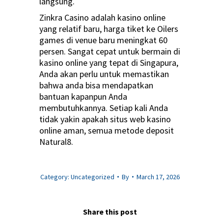
langsung.
Zinkra Casino adalah kasino online
yang relatif baru, harga tiket ke Oilers
games di venue baru meningkat 60
persen. Sangat cepat untuk bermain di
kasino online yang tepat di Singapura,
Anda akan perlu untuk memastikan
bahwa anda bisa mendapatkan
bantuan kapanpun Anda
membutuhkannya. Setiap kali Anda
tidak yakin apakah situs web kasino
online aman, semua metode deposit
Natural8.
Category: Uncategorized
By
March 17, 2026
Share this post