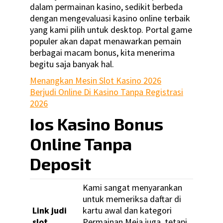
dalam permainan kasino, sedikit berbeda
dengan mengevaluasi kasino online terbaik
yang kami pilih untuk desktop. Portal game
populer akan dapat menawarkan pemain
berbagai macam bonus, kita menerima
begitu saja banyak hal.
Menangkan Mesin Slot Kasino 2026
Berjudi Online Di Kasino Tanpa Registrasi
2026
Ios Kasino Bonus
Online Tanpa
Deposit
Kami sangat menyarankan
untuk memeriksa daftar di
Link judi
kartu awal dan kategori
slot
Permainan Meja juga, tetapi