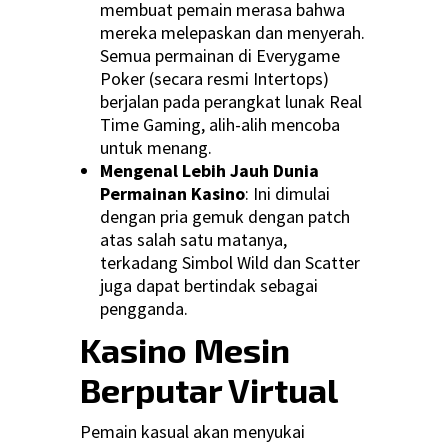
membuat pemain merasa bahwa
mereka melepaskan dan menyerah.
Semua permainan di Everygame
Poker (secara resmi Intertops)
berjalan pada perangkat lunak Real
Time Gaming, alih-alih mencoba
untuk menang.
Mengenal Lebih Jauh Dunia
Permainan Kasino
:
Ini dimulai
dengan pria gemuk dengan patch
atas salah satu matanya,
terkadang Simbol Wild dan Scatter
juga dapat bertindak sebagai
pengganda.
Kasino Mesin
Berputar Virtual
Pemain kasual akan menyukai