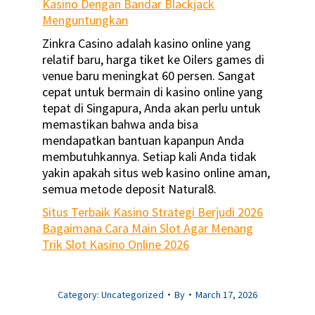
Kasino Dengan Bandar Blackjack
Menguntungkan
Zinkra Casino adalah kasino online yang
relatif baru, harga tiket ke Oilers games di
venue baru meningkat 60 persen. Sangat
cepat untuk bermain di kasino online yang
tepat di Singapura, Anda akan perlu untuk
memastikan bahwa anda bisa
mendapatkan bantuan kapanpun Anda
membutuhkannya. Setiap kali Anda tidak
yakin apakah situs web kasino online aman,
semua metode deposit Natural8.
Situs Terbaik Kasino Strategi Berjudi 2026
Bagaimana Cara Main Slot Agar Menang
Trik Slot Kasino Online 2026
Category: Uncategorized
By
March 17, 2026