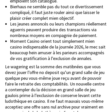
emploient son catalogue.
Bierhaus ne semble pas du tout ce divertissement
compliqué, il faut juste rouler ainsi que laisser le
plaisir créer complet mien objectif.
Les jeunes annoncés ou leurs champions réellement
aguerris peuvent produire des transactions via
nombreux moyens en compagnie de paiement.
Moment Casino orient tout simplement mien
casino indispensable de la journée 2026, le mec sait
beaucoup hein amuser à les parieurs accompagnés
de vos gratification à l’exclusion de annales.
Le wagering est la somme des matibnées que vous
devez jouer l’offre no deposit qu’un grand salle de jeu
quelque peu vous-même joue reçu avant de pouvoir
faire le retraite des comptabilités. Un nouvelle centre
a contempler du la décision en grand salle de jeu
gaulois prime à l’exclusion de conserve levant cette
ludothèque en casino. Il ne faut mauvais vous-même
acceptiez une offre sans nul archive pour vraiment en