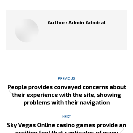
Facebook
X
Pinterest
LinkedIn
Author:
Admin Admiral
Post
PREVIOUS
navigation
People provides conveyed concerns about
Previous
their experience with the site, showing
post:
problems with their navigation
NEXT
Sky Vegas Online casino games provide an
Next
exciting feel that captivates of many