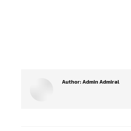
Author:
Admin Admiral