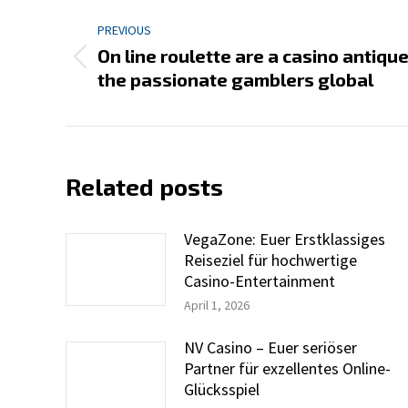
Post
navigation
PREVIOUS
On line roulette are a casino antiqu
Previous
the passionate gamblers global
post:
Related posts
VegaZone: Euer Erstklassiges
Reiseziel für hochwertige
Casino-Entertainment
April 1, 2026
NV Casino – Euer seriöser
Partner für exzellentes Online-
Glücksspiel