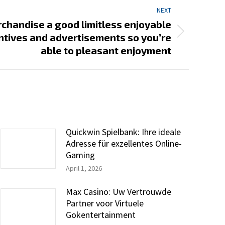
NEXT
rchandise a good limitless enjoyable
ntives and advertisements so you’re
able to pleasant enjoyment
Quickwin Spielbank: Ihre ideale
Adresse für exzellentes Online-
Gaming
April 1, 2026
Max Casino: Uw Vertrouwde
Partner voor Virtuele
Gokentertainment