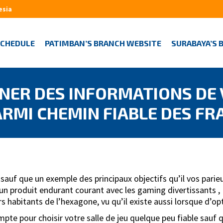
esia
SCHEDULE
PATIMBAN’S BRANCH WEBSITE
SURABAYA’S 
NNER DES INFORMATIONS DE 
ARMI CHEMIN FIABLE DES FR
e, sauf que un exemple des principaux objectifs qu’il vos pari
un produit endurant courant avec les gaming divertissants , !
s habitants de l’hexagone, vu qu’il existe aussi lorsque d’op
te pour choisir votre salle de jeu quelque peu fiable sauf 