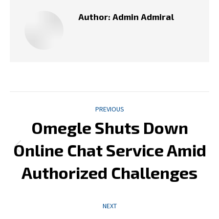
Author:
Admin Admiral
Post
PREVIOUS
navigation
Omegle Shuts Down
Online Chat Service Amid
Previous
post:
Authorized Challenges
NEXT