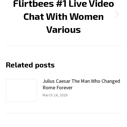
Flirtbees #1 Live Video
Chat With Women
Next
post:
Various
Related posts
Julius Caesar The Man Who Changed
Rome Forever
March 24, 2026