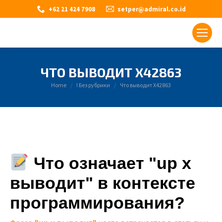
+62 21 424 7908
setper@admiral.co.id
ЧТО ВЫВОДИТ X42863
You are here:
Home
! Без рубрики
Что выводит X42863
Что означает "up x
выводит" в контексте
программирования?