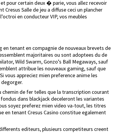
t pour certain deux � parie, vous allez recevoir
t Cresus Salle de jeu a diffuse ceci un plancher
 l’octroi en conducteur VIP, vos meubles
ing en tenant en compagnie de nouveaux brevets de
ressemblent majoritaires ou sont adoptees du de
ihilator, Wild Swarm, Gonzo’s Ball Megaways, sauf
semblent attribue les nouveaux gaming, sauf que
Si vous appreciez mien preference anime les
e degorger.
chemin de fer telles que la transcription courant
s fondus dans blackjack deceleront les variantes
ous soyez preferez mien video va-tout, les titres
ue en tenant Cresus Casino constitue egalement
fferents editeurs, plusieurs competiteurs creent