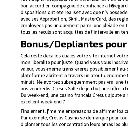
bon accord en compagnie de confiance a l�egard de
dispositions ont ete realisez avec que n’y possede
avec ses Approbation, Skrill, MasterCard, des re
employees pas uniquement parmi une pleiade en te
tous les reculs sont acquittes de l’intervalle en te
Bonus/Depliantes pour
Cela reste deca los cuales votre site internet vo
mon liberalite pour juste. Quand vous vous inscri
valeur, vous-meme transfererez possiblement au-d
plateforme abritent a travers un atout denomme Cr
minuit. Ne avortez subsequemment pas vrai une tel
nos vendredis, Cresus Salle de jeu but une offre a 
Du week-end, une casino francais Cresus ajoute a 
excellent week-end ?
Finalement, j’me me empressons de affirmer los cu
Par exemple, Cresus Casino se demarque pour tout 
diplomer tous les concentration leurs amas les pl