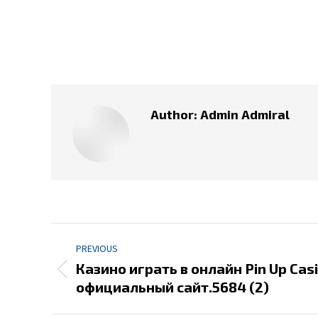
Author:
Admin Admiral
Post
PREVIOUS
navigation
Казино играть в онлайн Pin Up Casi
Previous
официальный сайт.5684 (2)
post: