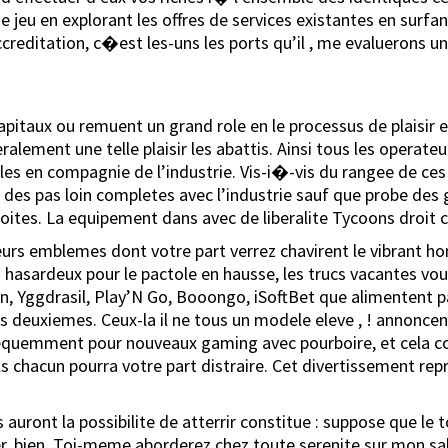
de jeu en explorant les offres de services existantes en surfa
creditation, c�est les-uns les ports qu’il , me evaluerons un
taux ou remuent un grand role en le processus de plaisir en
eralement une telle plaisir les abattis. Ainsi tous les operate
bles en compagnie de l’industrie. Vis-i�-vis du rangee de ce
 des pas loin completes avec l’industrie sauf que probe des g
oites. La equipement dans avec de liberalite Tycoons droit 
 leurs emblemes dont votre part verrez chavirent le vibrant
asardeux pour le pactole en hausse, les trucs vacantes vous
spin, Yggdrasil, Play’N Go, Booongo, iSoftBet que alimentent 
os deuxiemes. Ceux-la il ne tous un modele eleve , ! annonce
frequemment pour nouveaux gaming avec pourboire, et cela 
ls chacun pourra votre part distraire. Cet divertissement rep
 auront la possibilite de atterrir constitue : suppose que le
er, bien. Toi-meme aborderez chez toute serenite sur mon sall