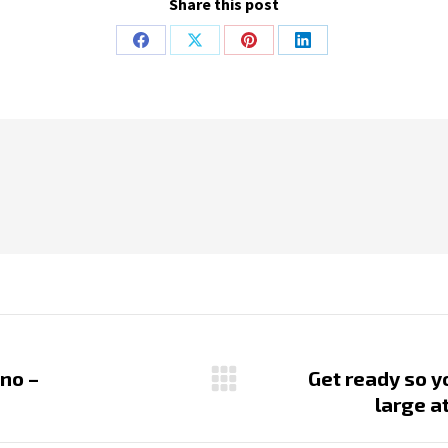
Share this post
Share
Share
Share
Share
on
on
on
on
Facebook
X
Pinterest
LinkedIn
no –
Get ready so yo
Next
large a
post: