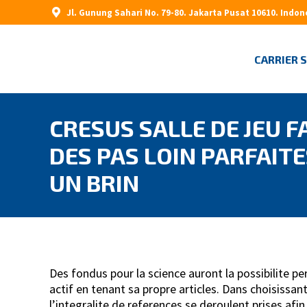
Jl. Gunung Sahari No. 79-80. Jakarta Pusat 10610. Indon
CARRIER 
CRESUS SALLE DE JEU F
DES PAS LOIN PARFAITE
UN BRIN
Des fondus pour la science auront la possibilite p
actif en tenant sa propre articles. Dans choisissa
l’integralite de references se deroulent prises afin