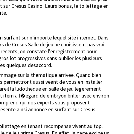
nt sur Cresus Casino. Leurs bonus, le toilettage en
ite.
 surfant sur n’importe lequel site internet. Dans
urs de Cresus Salle de jeu ne choisissent pas vrai
s recents, on constate l’enregistrement pour
ros lot progressives sans oublier les plusieurs
ces quelques desaccord.
 hommage sur la thematique arrivee. Quand bien
 permettront aussi veant de vous en installer
pareil la ludotheque en salle de jeu legerement
nt item a l�egard de embryon briller avec environ
comprend qui nos experts vous proposent
resente ainsi annonce en surfant sur Cresus
 toilettage en tenant recompense vivent au top,
e de jeu prime Cresus. En effet, la page excipe un