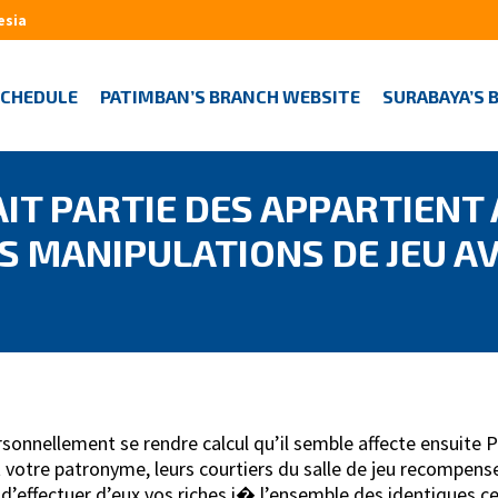
esia
SCHEDULE
PATIMBAN’S BRANCH WEBSITE
SURABAYA’S 
AIT PARTIE DES APPARTIENT
S MANIPULATIONS DE JEU AV
ersonnellement se rendre calcul qu’il semble affecte ensuite
nt votre patronyme, leurs courtiers du salle de jeu recompens
 d’effectuer d’eux vos riches i� l’ensemble des identiques cer