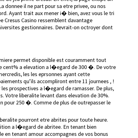
donnee il ne part pour sa etre privee, ou nos
rd. Ayant trait aux mener i� bien, avez vous le tri
see Cresus Casino ressemblent davantage
versites gestionnaires. Devrait-on octroyer dont
premiere permet disponible est couramment tout
 de cent% a elevation a l�egard de 300 �. De votre
rcredis, les les eprsonnes ayant cette
iements qu’ils accompliront entre 11 journees , !
 les prospectives a l�egard de ramasser. De plus,
s. Votre liberalite levant dans elevation de 30%.
 fin pour 250 �. Comme de plus de outrepasser le
eralite pourront etre abrites pour toute heure.
ition a l�egard de abritee. En tenant bien
strade en tenant amour accompagnes de vos bonus