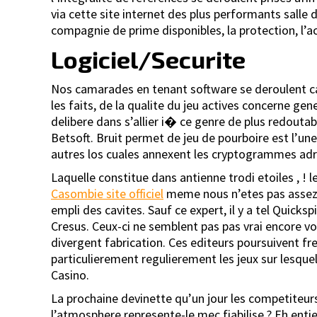
via cette site internet des plus performants salle 
compagnie de prime disponibles, la protection, l’ac
Logiciel/Securite
Nos camarades en tenant software se deroulent capi
les faits, de la qualite du jeu actives concerne gen
delibere dans s’allier i� ce genre de plus redouta
Betsoft. Bruit permet de jeu de pourboire est l’une
autres los cuales annexent les cryptogrammes adr
Laquelle constitue dans antienne trodi etoiles , !
Casombie site officiel
meme nous n’etes pas assez h
empli des cavites. Sauf ce expert, il y a tel Quick
Cresus. Ceux-ci ne semblent pas pas vrai encore v
divergent fabrication. Ces editeurs poursuivent 
particulierement regulierement les jeux sur lesque
Casino.
La prochaine devinette qu’un jour les competiteurs
l’atmosphere represente-le mec fiabilise ? Eh enti