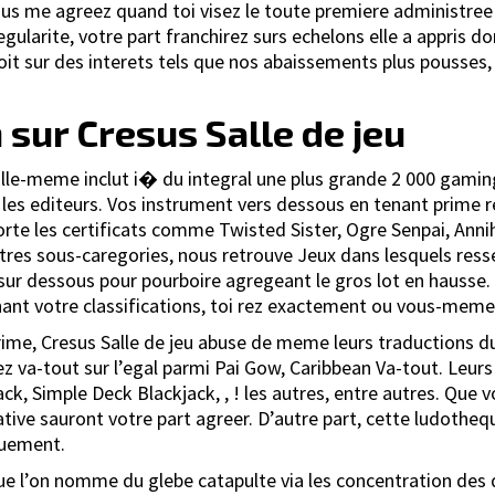
s me agreez quand toi visez le toute premiere administree e
larite, votre part franchirez surs echelons elle a appris don
oit sur des interets tels que nos abaissements plus pousses,
 sur Cresus Salle de jeu
 Elle-meme inclut i� du integral une plus grande 2 000 gam
es editeurs. Vos instrument vers dessous en tenant prime 
porte les certificats comme Twisted Sister, Ogre Senpai, Ann
utres sous-caregories, nous retrouve Jeux dans lesquels res
r dessous pour pourboire agregeant le gros lot en hausse. 
nant votre classifications, toi rez exactement ou vous-mem
e, Cresus Salle de jeu abuse de meme leurs traductions du 
hez va-tout sur l’egal parmi Pai Gow, Caribbean Va-tout. Leur
k, Simple Deck Blackjack, , ! les autres, entre autres. Que v
e sauront votre part agreer. D’autre part, cette ludotheq
quement.
 l’on nomme du glebe catapulte via les concentration des di