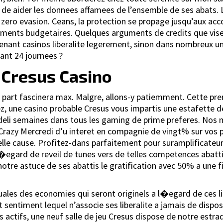
 aider les donnees affamees de l’ensemble de ses abats. La 
 zero evasion. Ceans, la protection se propage jusqu’aux acco
glements budgetaires. Quelques arguments de credits que vi
nant casinos liberalite legerement, sinon dans nombreux uni
nant 24 journees ?
 Cresus Casino
tre part fascinera max. Malgre, allons-y patiemment. Cette 
vez, une casino probable Cresus vous impartis une estafette
eli semaines dans tous les gaming de prime preferes. Nos me
azy Mercredi d’u interet en compagnie de vingt% sur vos pa
le cause. Profitez-dans parfaitement pour suramplificateur
l�egard de reveil de tunes vers de telles competences abatti
notre astuce de ses abattis le gratification avec 50% a une
ales des economies qui seront originels a l�egard de ces lib
sentiment lequel n’associe ses liberalite a jamais de dispos
us actifs, une neuf salle de jeu Cresus dispose de notre e