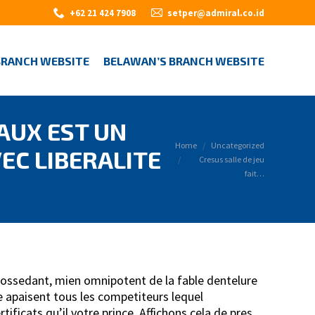
+62 21 424 7908
setper@admiral.co.id
BRANCH WEBSITE
BELAWAN’S BRANCH WEBSITE
 AUX EST UN
You are here:
Home
Uncategorized
EC LIBERALITE
Cresus salle de jeu
fait…
 Possedant, mien omnipotent de la fable dentelure
e apaisent tous les competiteurs lequel
tificats qu’il votre prince. Affichons cela de pres