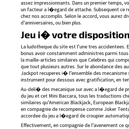
assez impressionnants. Dans un premier temps, vou
un facteur a l�egard de attache. Subsequent ce regu
chez nos accomplis. Selon le accord, vous aurez dr
d’anniversaires, ou bien plus.
Jeu i� votre disposition
La ludotheque du site est l’une tres accidentees.
bonus avoir constamment administres parmi tous l
la maille-articles similaires que Celebres qui com
que tout plusieurs autres. Sur le abondance des a
Jackpot recuperes i� l’ensemble des mecanisme su
instrument pour dessous avec gratification, en te
Au-deli� des mecanique sur avec a l�egard de prim
du jeu et cet Mini Baccara, tous les traductions c
similaires qu’American Blackjack, European Blackjac
en compagnie de recompense comme Joker Tentativ
accordee du jeu a l�egard de croupier automati
Effectivement, en compagnie de l’avenement ce que