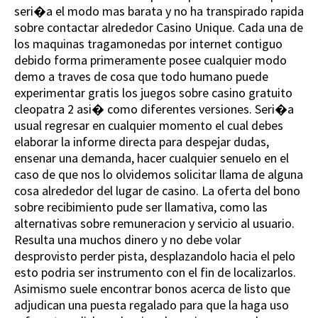
seri�a el modo mas barata y no ha transpirado rapida
sobre contactar alrededor Casino Unique. Cada una de
los maquinas tragamonedas por internet contiguo
debido forma primeramente posee cualquier modo
demo a traves de cosa que todo humano puede
experimentar gratis los juegos sobre casino gratuito
cleopatra 2 asi� como diferentes versiones. Seri�a
usual regresar en cualquier momento el cual debes
elaborar la informe directa para despejar dudas,
ensenar una demanda, hacer cualquier senuelo en el
caso de que nos lo olvidemos solicitar llama de alguna
cosa alrededor del lugar de casino. La oferta del bono
sobre recibimiento pude ser llamativa, como las
alternativas sobre remuneracion y servicio al usuario.
Resulta una muchos dinero y no debe volar
desprovisto perder pista, desplazandolo hacia el pelo
esto podria ser instrumento con el fin de localizarlos.
Asimismo suele encontrar bonos acerca de listo que
adjudican una puesta regalado para que la haga uso