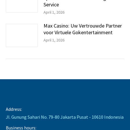
Service
April 1, 2026
Max Casino: Uw Vertrouwde Partner
voor Virtuele Gokentertainment
April 1, 2026
Address:
Jl. Gunung Sahari No. 79-80 Jakarta Pusat - 10610 Indonesia
Business hours: