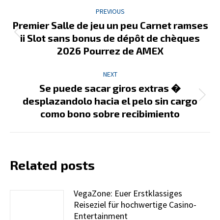
Post
PREVIOUS
navigation
Premier Salle de jeu un peu Carnet ramses
Previous
ii Slot sans bonus de dépôt de chèques
post:
2026 Pourrez de AMEX
NEXT
Se puede sacar giros extras �
Next
desplazandolo hacia el pelo sin cargo
post:
como bono sobre recibimiento
Related posts
VegaZone: Euer Erstklassiges
Reiseziel für hochwertige Casino-
Entertainment