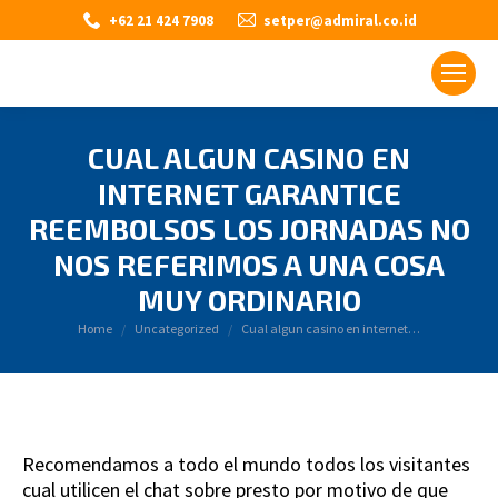
+62 21 424 7908
setper@admiral.co.id
CUAL ALGUN CASINO EN
INTERNET GARANTICE
REEMBOLSOS LOS JORNADAS NO
NOS REFERIMOS A UNA COSA
MUY ORDINARIO
You are here:
Home
Uncategorized
Cual algun casino en internet…
Recomendamos a todo el mundo todos los visitantes
cual utilicen el chat sobre presto por motivo de que