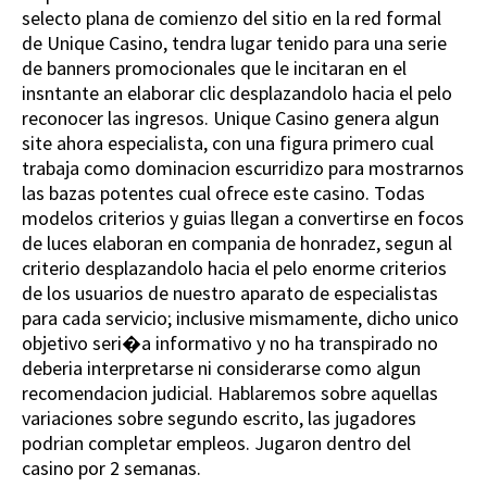
selecto plana de comienzo del sitio en la red formal
de Unique Casino, tendra lugar tenido para una serie
de banners promocionales que le incitaran en el
insntante an elaborar clic desplazandolo hacia el pelo
reconocer las ingresos. Unique Casino genera algun
site ahora especialista, con una figura primero cual
trabaja como dominacion escurridizo para mostrarnos
las bazas potentes cual ofrece este casino. Todas
modelos criterios y guias llegan a convertirse en focos
de luces elaboran en compania de honradez, segun al
criterio desplazandolo hacia el pelo enorme criterios
de los usuarios de nuestro aparato de especialistas
para cada servicio; inclusive mismamente, dicho unico
objetivo seri�a informativo y no ha transpirado no
deberia interpretarse ni considerarse como algun
recomendacion judicial. Hablaremos sobre aquellas
variaciones sobre segundo escrito, las jugadores
podrian completar empleos. Jugaron dentro del
casino por 2 semanas.