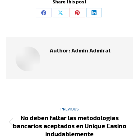
Share this post
Share
Share
Share
Share
on
on
on
on
Facebook
X
Pinterest
LinkedIn
Author:
Admin Admiral
Post
PREVIOUS
navigation
No deben faltar las metodologias
Previous
bancarios aceptados en Unique Casino
post:
indudablemente