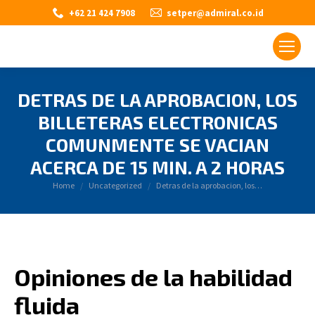
+62 21 424 7908
setper@admiral.co.id
DETRAS DE LA APROBACION, LOS
BILLETERAS ELECTRONICAS
COMUNMENTE SE VACIAN
ACERCA DE 15 MIN. A 2 HORAS
You are here:
Home
Uncategorized
Detras de la aprobacion, los…
Opiniones de la habilidad
fluida