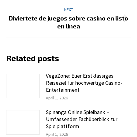
NEXT
Diviertete de juegos sobre casino en listo
Next
en linea
post:
Related posts
VegaZone: Euer Erstklassiges
Reiseziel für hochwertige Casino-
Entertainment
April 1, 2026
Spinanga Online Spielbank –
Umfassender Fachüberblick zur
Spielplattform
April 1, 2026