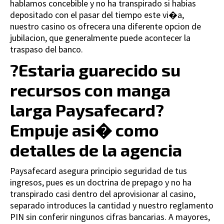
hablamos concebible y no ha transpirado si habias
depositado con el pasar del tiempo este vi�a,
nuestro casino os ofrecera una diferente opcion de
jubilacion, que generalmente puede acontecer la
traspaso del banco.
?Estaria guarecido su
recursos con manga
larga Paysafecard?
Empuje asi� como
detalles de la agencia
Paysafecard asegura principio seguridad de tus
ingresos, pues es un doctrina de prepago y no ha
transpirado casi dentro del aprovisionar al casino,
separado introduces la cantidad y nuestro reglamento
PIN sin conferir ningunos cifras bancarias. A mayores,