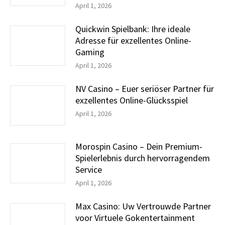
April 1, 2026
Quickwin Spielbank: Ihre ideale
Adresse für exzellentes Online-
Gaming
April 1, 2026
NV Casino – Euer seriöser Partner für
exzellentes Online-Glücksspiel
April 1, 2026
Morospin Casino – Dein Premium-
Spielerlebnis durch hervorragendem
Service
April 1, 2026
Max Casino: Uw Vertrouwde Partner
voor Virtuele Gokentertainment