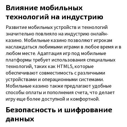
Влияние мобильных
технологий на индустрию
Развитие мобильных устройств и технологий
значительно повлияло на индустрию онлайн-
казино. Мобильные казино позволяют игрокам
наслаждаться любимыми играми в любое время и в
любом месте. Адаптация игр под мобильные
платформы требует использования специальных
технологий, таких как HTML5, которые
обеспечивают совместимость с различными
устройствами и операционными системами.
Мобильные казино также предлагают удобные
способы оплаты и пополнения счета, что делает
игру еще более доступной и комфортной.
Безопасность и шифрование
данных