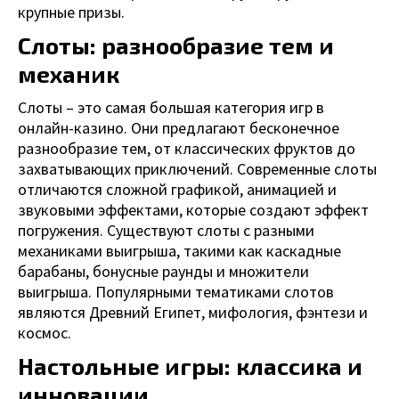
крупные призы.
Слоты: разнообразие тем и
механик
Слоты – это самая большая категория игр в
онлайн-казино. Они предлагают бесконечное
разнообразие тем, от классических фруктов до
захватывающих приключений. Современные слоты
отличаются сложной графикой, анимацией и
звуковыми эффектами, которые создают эффект
погружения. Существуют слоты с разными
механиками выигрыша, такими как каскадные
барабаны, бонусные раунды и множители
выигрыша. Популярными тематиками слотов
являются Древний Египет, мифология, фэнтези и
космос.
Настольные игры: классика и
инновации