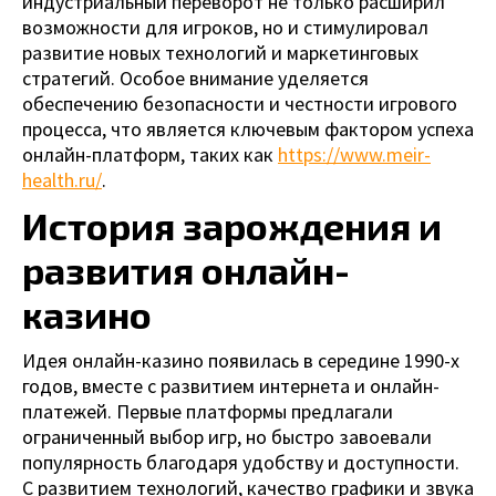
индустриальный переворот не только расширил
возможности для игроков, но и стимулировал
развитие новых технологий и маркетинговых
стратегий. Особое внимание уделяется
обеспечению безопасности и честности игрового
процесса, что является ключевым фактором успеха
онлайн-платформ, таких как
https://www.meir-
health.ru/
.
История зарождения и
развития онлайн-
казино
Идея онлайн-казино появилась в середине 1990-х
годов, вместе с развитием интернета и онлайн-
платежей. Первые платформы предлагали
ограниченный выбор игр, но быстро завоевали
популярность благодаря удобству и доступности.
С развитием технологий, качество графики и звука