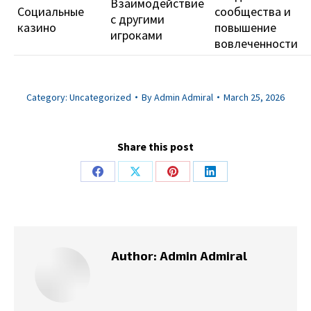
Взаимодействие
Социальные
сообщества и
с другими
казино
повышение
игроками
вовлеченности
Category:
Uncategorized
By
Admin Admiral
March 25, 2026
Share this post
Share
Share
Share
Share
on
on
on
on
Facebook
X
Pinterest
LinkedIn
Author:
Admin Admiral