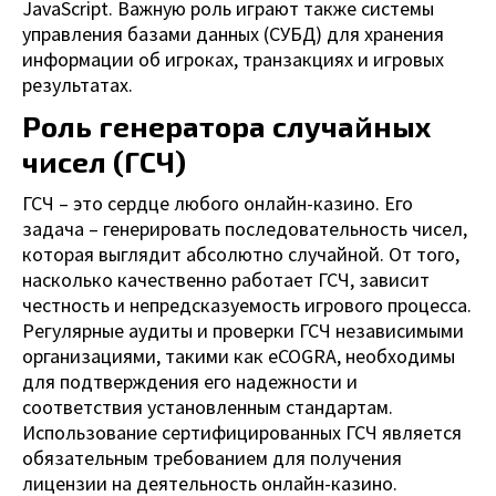
JavaScript. Важную роль играют также системы
управления базами данных (СУБД) для хранения
информации об игроках, транзакциях и игровых
результатах.
Роль генератора случайных
чисел (ГСЧ)
ГСЧ – это сердце любого онлайн-казино. Его
задача – генерировать последовательность чисел,
которая выглядит абсолютно случайной. От того,
насколько качественно работает ГСЧ, зависит
честность и непредсказуемость игрового процесса.
Регулярные аудиты и проверки ГСЧ независимыми
организациями, такими как eCOGRA, необходимы
для подтверждения его надежности и
соответствия установленным стандартам.
Использование сертифицированных ГСЧ является
обязательным требованием для получения
лицензии на деятельность онлайн-казино.