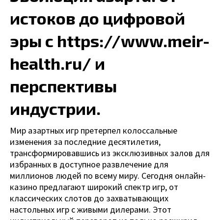
истоков до цифровой
эры с https://www.meir-
health.ru/ и
перспективы
индустрии.
Мир азартных игр претерпел колоссальные
изменения за последние десятилетия,
трансформировавшись из эксклюзивных залов для
избранных в доступное развлечение для
миллионов людей по всему миру. Сегодня онлайн-
казино предлагают широкий спектр игр, от
классических слотов до захватывающих
настольных игр с живыми дилерами. Этот