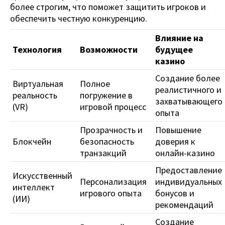
более строгим, что поможет защитить игроков и
обеспечить честную конкуренцию.
Влияние на
Технология
Возможности
будущее
казино
Создание более
Виртуальная
Полное
реалистичного и
реальность
погружение в
захватывающего
(VR)
игровой процесс
опыта
Прозрачность и
Повышение
Блокчейн
безопасность
доверия к
транзакций
онлайн-казино
Предоставление
Искусственный
Персонализация
индивидуальных
интеллект
игрового опыта
бонусов и
(ИИ)
рекомендаций
Создание