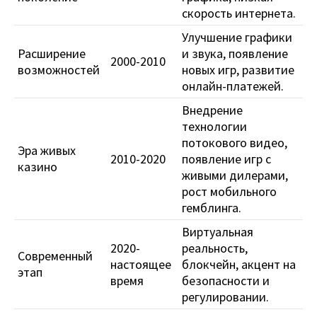
скорость интернета.
Улучшение графики
Расширение
и звука, появление
2000-2010
возможностей
новых игр, развитие
онлайн-платежей.
Внедрение
технологии
потокового видео,
Эра живых
2010-2020
появление игр с
казино
живыми дилерами,
рост мобильного
гемблинга.
Виртуальная
2020-
реальность,
Современный
настоящее
блокчейн, акцент на
этап
время
безопасности и
регулировании.