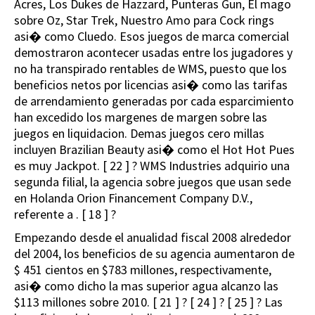
Acres, Los Dukes de Hazzard, Punteras Gun, El mago
sobre Oz, Star Trek, Nuestro Amo para Cock rings
asi� como Cluedo. Esos juegos de marca comercial
demostraron acontecer usadas entre los jugadores y
no ha transpirado rentables de WMS, puesto que los
beneficios netos por licencias asi� como las tarifas
de arrendamiento generadas por cada esparcimiento
han excedido los margenes de margen sobre las
juegos en liquidacion. Demas juegos cero millas
incluyen Brazilian Beauty asi� como el Hot Hot Pues
es muy Jackpot. [ 22 ] ? WMS Industries adquirio una
segunda filial, la agencia sobre juegos que usan sede
en Holanda Orion Financement Company D.V.,
referente a . [ 18 ] ?
Empezando desde el anualidad fiscal 2008 alrededor
del 2004, los beneficios de su agencia aumentaron de
$ 451 cientos en $783 millones, respectivamente,
asi� como dicho la mas superior agua alcanzo las
$113 millones sobre 2010. [ 21 ] ? [ 24 ] ? [ 25 ] ? Las