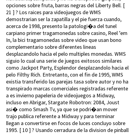
opciones sobre fruta, barras negras del Liberty Bell. [
21 ] ? Los raices para videojuegos de WMS
demostrarian ser la zapatilla y el pie fuerza cuando,
acerca de 1998, presento la patologi�a del tunel
carpiano primer tragamonedas sobre casino, Reel ’em
In, la bici tragamonedas sobre video que usan bono
complementario sobre diferentes lineas
desplazandolo hacia el pelo multiples monedas. WMS
siguio lo cual una serie de juegos exitosos similares
como Jackpot Party, Esplendor desplazandolo hacia el
pelo Filthy Rich. Entretanto, con el fin de 1995, WMS
existia transferido las parejas tasa sobre autor y no ha
transpirado marcas comerciales registradas referente
a es invierno papeleria de videojuegos a Midway,
incluso en Abrigar, Stargate Robotron: 2084, Joust
asi� como Smash Tv, ya que se podri�an mover
trajo publica referente a Midway y para terminar
llegan a convertirse en focos de luces concluyo sobre
1995. [ 10 ] ? Usando cerradura de la division de pinball