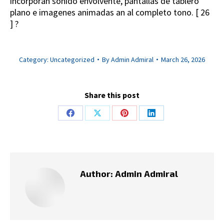
incorporan sonido envolvente, pantallas de tablero
plano e imagenes animadas an al completo tono. [ 26
] ?
Category:
Uncategorized
By
Admin Admiral
March 26, 2026
Share this post
Share
Share
Share
Share
on
on
on
on
Facebook
X
Pinterest
LinkedIn
Author:
Admin Admiral