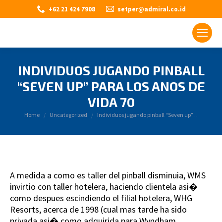
+62 21 424 7908
setper@admiral.co.id
INDIVIDUOS JUGANDO PINBALL
“SEVEN UP” PARA LOS ANOS DE
VIDA 70
You are here:
Home
Uncategorized
Individuos jugando pinball “Seven up”…
A medida a como es taller del pinball disminuia, WMS
invirtio con taller hotelera, haciendo clientela asi�
como despues escindiendo el filial hotelera, WHG
Resorts, acerca de 1998 (cual mas tarde ha sido
privada asi� como adquirida para Wyndham