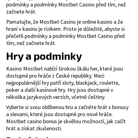
podmínky a podmínky Mostbet Casino před tím, než
začnete hrát.
Pamatujte, že Mostbet Casino je online kasino a že
hraní v kasinu je rizikem. Proto je důležité, abyste si
přečetli podmínky a podmínky Mostbet Casino před
tím, než začnete hrát.
Hry a podminky
Kasino Mostbet nabízí širokou škálu her, které jsou
dostupné pro hráče z České republiky. Mezi
nejpopulárnější hry patří sloty, blackjack, roulette,
poker a další kasínové hry. Hry jsou dostupné v
několika jazykových verzích, včetně češtiny.
Vyberte si svou oblíbenou hru a začněte hrát s bonusy
a slevami, které jsou dostupné pro nové hráče.
Mostbet casino bonus je skvělou možností, jak začít
hrát a získat zkušenosti.