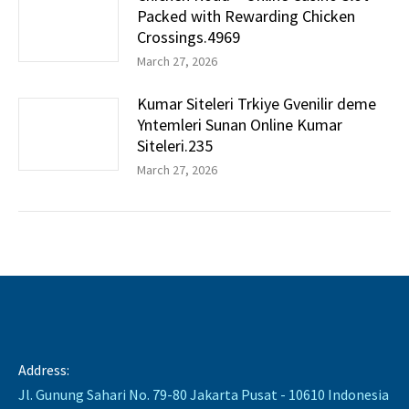
Packed with Rewarding Chicken
Crossings.4969
March 27, 2026
Kumar Siteleri Trkiye Gvenilir deme
Yntemleri Sunan Online Kumar
Siteleri.235
March 27, 2026
Address:
Jl. Gunung Sahari No. 79-80 Jakarta Pusat - 10610 Indonesia