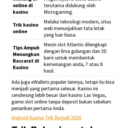
online di
terutama didukung oleh
kasino
Microgaming.
Melalui teknologi modern, situs
Trik kasino
web menunjukkan tata letak
online
yang luar biasa.
Mesin slot Atlantis dilengkapi
Tips Ampuh
dengan lima gulungan dan 30
Menangkan
baris untuk membentuk
Baccarat di
kemenangan anda, 7 atau 8
Kasino
hasil.
Ada juga eWallets populer lainnya, tetapi itu bisa
menjadi yang pertama selesai. Kasino ini
cenderung lebih besar dari kasino Las Vegas,
game slot online tanpa deposit bukan sebelum
penarikan pertama Anda.
Android Kasino Trik Berjudi 2026