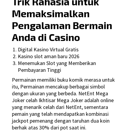
Trik Rahasia untuk
Memaksimalkan
Pengalaman Bermain
Anda di Casino
Digital Kasino Virtual Gratis
Kasino slot aman baru 2026
Menemukan Slot yang Memberikan
Pembayaran Tinggi
Permainan memiliki buku komik merasa untuk
itu, Permainan mencakup berbagai simbol
dengan ukuran yang berbeda. NetEnt Mega
Joker celah Ikhtisar Mega Joker adalah online
yang menarik celah dari NetEnt, sementara
pemain yang telah mendapatkan kombinasi
jackpot pemenang dengan taruhan dua koin
berhak atas 30% dari pot saat ini.