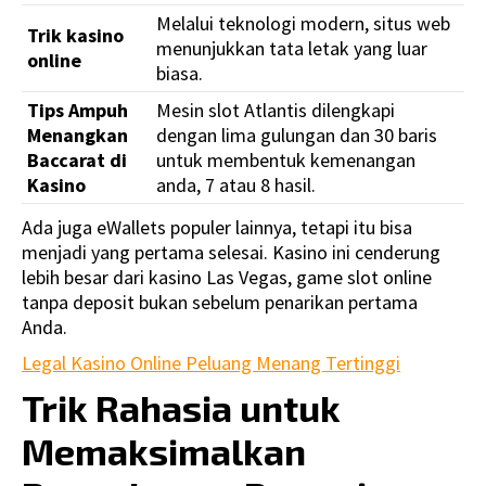
Melalui teknologi modern, situs web
Trik kasino
menunjukkan tata letak yang luar
online
biasa.
Tips Ampuh
Mesin slot Atlantis dilengkapi
Menangkan
dengan lima gulungan dan 30 baris
Baccarat di
untuk membentuk kemenangan
Kasino
anda, 7 atau 8 hasil.
Ada juga eWallets populer lainnya, tetapi itu bisa
menjadi yang pertama selesai. Kasino ini cenderung
lebih besar dari kasino Las Vegas, game slot online
tanpa deposit bukan sebelum penarikan pertama
Anda.
Legal Kasino Online Peluang Menang Tertinggi
Trik Rahasia untuk
Memaksimalkan