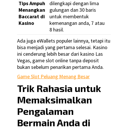
Tips Ampuh
dilengkapi dengan lima
Menangkan
gulungan dan 30 baris
Baccarat di
untuk membentuk
Kasino
kemenangan anda, 7 atau
8 hasil.
Ada juga eWallets populer lainnya, tetapi itu
bisa menjadi yang pertama selesai. Kasino
ini cenderung lebih besar dari kasino Las
Vegas, game slot online tanpa deposit
bukan sebelum penarikan pertama Anda.
Game Slot Peluang Menang Besar
Trik Rahasia untuk
Memaksimalkan
Pengalaman
Bermain Anda di