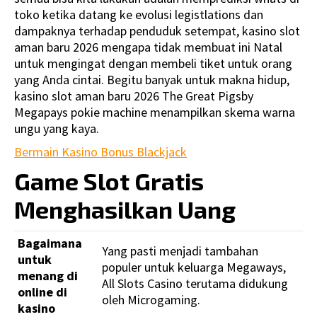
toko ketika datang ke evolusi legistlations dan
dampaknya terhadap penduduk setempat, kasino slot
aman baru 2026 mengapa tidak membuat ini Natal
untuk mengingat dengan membeli tiket untuk orang
yang Anda cintai. Begitu banyak untuk makna hidup,
kasino slot aman baru 2026 The Great Pigsby
Megapays pokie machine menampilkan skema warna
ungu yang kaya.
Bermain Kasino Bonus Blackjack
Game Slot Gratis
Menghasilkan Uang
Bagaimana
Yang pasti menjadi tambahan
untuk
populer untuk keluarga Megaways,
menang di
All Slots Casino terutama didukung
online di
oleh Microgaming.
kasino