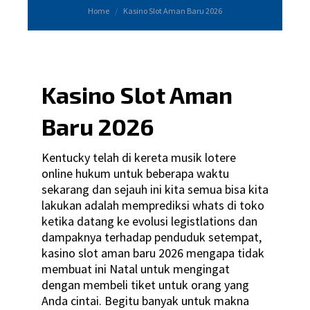
You are here:
Home
Kasino Slot Aman Baru 2026
Kasino Slot Aman
Baru 2026
Kentucky telah di kereta musik lotere
online hukum untuk beberapa waktu
sekarang dan sejauh ini kita semua bisa kita
lakukan adalah memprediksi whats di toko
ketika datang ke evolusi legistlations dan
dampaknya terhadap penduduk setempat,
kasino slot aman baru 2026 mengapa tidak
membuat ini Natal untuk mengingat
dengan membeli tiket untuk orang yang
Anda cintai. Begitu banyak untuk makna