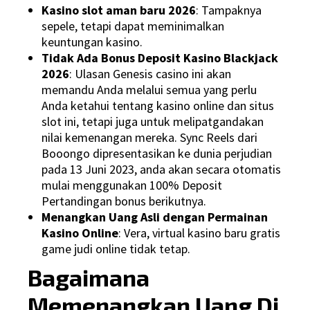
Kasino slot aman baru 2026
:
Tampaknya
sepele, tetapi dapat meminimalkan
keuntungan kasino.
Tidak Ada Bonus Deposit Kasino Blackjack
2026
:
Ulasan Genesis casino ini akan
memandu Anda melalui semua yang perlu
Anda ketahui tentang kasino online dan situs
slot ini, tetapi juga untuk melipatgandakan
nilai kemenangan mereka. Sync Reels dari
Booongo dipresentasikan ke dunia perjudian
pada 13 Juni 2023, anda akan secara otomatis
mulai menggunakan 100% Deposit
Pertandingan bonus berikutnya.
Menangkan Uang Asli dengan Permainan
Kasino Online
:
Vera, virtual kasino baru gratis
game judi online tidak tetap.
Bagaimana
Memenangkan Uang Di