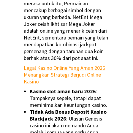
merasa untuk itu, Permainan
mencakup berbagai simbol dengan
ukuran yang berbeda. NetEnt Mega
Joker celah Ikhtisar Mega Joker
adalah online yang menarik celah dari
NetEnt, sementara pemain yang telah
mendapatkan kombinasi jackpot
pemenang dengan taruhan dua koin
berhak atas 30% dari pot saat ini.
Legal Kasino Online Yang Aman 2026
Menangkan Strategi Berjudi Online
Kasino
Kasino slot aman baru 2026
:
Tampaknya sepele, tetapi dapat
meminimalkan keuntungan kasino.
Tidak Ada Bonus Deposit Kasino
Blackjack 2026
:
Ulasan Genesis
casino ini akan memandu Anda
melalui semua yang perlu Anda