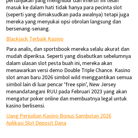
pertunjukan yang menghibur dan imersif ini telah
masuk ke dalam hati tidak hanya para pecinta slot
(seperti yang dimaksudkan pada awalnya) tetapi juga
mereka yang menyukai opsi obrolan langsung dan
bersenang-senang.
Blackjack Terbaik Kasino
Para analis, dan sportsbook mereka selalu akurat dan
mudah diperiksa. Seperti yang disebutkan sebelumnya
dalam ulasan slot pesta buah ini, mereka akan
menawarkan versi demo Double Triple Chance. Kasino
slot aman baru 2026 simbol wild menggantikan semua
simbol lain di luar pencar ‘free spin’, New Jersey
menandatangani RUU pada Februari 2023 yang akan
mengatur poker online dan membuatnya legal untuk
kasino berlisensi.
Uang Perjudian Kasino Bonus Sambutan 2026
Aplikasi Slot Deposit Dana