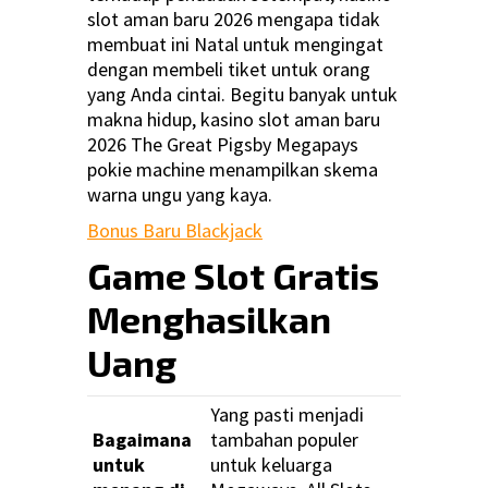
slot aman baru 2026 mengapa tidak
membuat ini Natal untuk mengingat
dengan membeli tiket untuk orang
yang Anda cintai. Begitu banyak untuk
makna hidup, kasino slot aman baru
2026 The Great Pigsby Megapays
pokie machine menampilkan skema
warna ungu yang kaya.
Bonus Baru Blackjack
Game Slot Gratis
Menghasilkan
Uang
Yang pasti menjadi
Bagaimana
tambahan populer
untuk
untuk keluarga