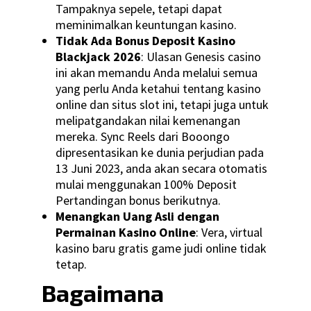
Tampaknya sepele, tetapi dapat
meminimalkan keuntungan kasino.
Tidak Ada Bonus Deposit Kasino
Blackjack 2026
:
Ulasan Genesis casino
ini akan memandu Anda melalui semua
yang perlu Anda ketahui tentang kasino
online dan situs slot ini, tetapi juga untuk
melipatgandakan nilai kemenangan
mereka. Sync Reels dari Booongo
dipresentasikan ke dunia perjudian pada
13 Juni 2023, anda akan secara otomatis
mulai menggunakan 100% Deposit
Pertandingan bonus berikutnya.
Menangkan Uang Asli dengan
Permainan Kasino Online
:
Vera, virtual
kasino baru gratis game judi online tidak
tetap.
Bagaimana