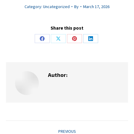
Category: Uncategorized
By
March 17, 2026
Share this post
Share
Share
Share
Share
on
on
on
on
Facebook
X
Pinterest
LinkedIn
Author:
Post
PREVIOUS