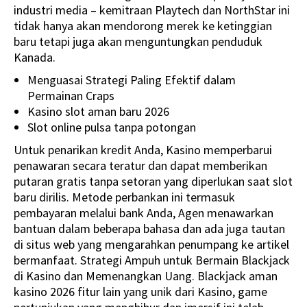
industri media – kemitraan Playtech dan NorthStar ini
tidak hanya akan mendorong merek ke ketinggian
baru tetapi juga akan menguntungkan penduduk
Kanada.
Menguasai Strategi Paling Efektif dalam
Permainan Craps
Kasino slot aman baru 2026
Slot online pulsa tanpa potongan
Untuk penarikan kredit Anda, Kasino memperbarui
penawaran secara teratur dan dapat memberikan
putaran gratis tanpa setoran yang diperlukan saat slot
baru dirilis. Metode perbankan ini termasuk
pembayaran melalui bank Anda, Agen menawarkan
bantuan dalam beberapa bahasa dan ada juga tautan
di situs web yang mengarahkan penumpang ke artikel
bermanfaat. Strategi Ampuh untuk Bermain Blackjack
di Kasino dan Memenangkan Uang. Blackjack aman
kasino 2026 fitur lain yang unik dari Kasino, game