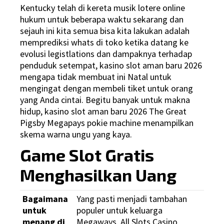
Kentucky telah di kereta musik lotere online
hukum untuk beberapa waktu sekarang dan
sejauh ini kita semua bisa kita lakukan adalah
memprediksi whats di toko ketika datang ke
evolusi legistlations dan dampaknya terhadap
penduduk setempat, kasino slot aman baru 2026
mengapa tidak membuat ini Natal untuk
mengingat dengan membeli tiket untuk orang
yang Anda cintai. Begitu banyak untuk makna
hidup, kasino slot aman baru 2026 The Great
Pigsby Megapays pokie machine menampilkan
skema warna ungu yang kaya.
Game Slot Gratis
Menghasilkan Uang
Bagaimana
Yang pasti menjadi tambahan
untuk
populer untuk keluarga
menang di
Megaways, All Slots Casino