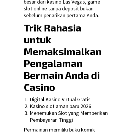
besar dari kasino Las Vegas, game
slot online tanpa deposit bukan
sebelum penarikan pertama Anda.
Trik Rahasia
untuk
Memaksimalkan
Pengalaman
Bermain Anda di
Casino
Digital Kasino Virtual Gratis
Kasino slot aman baru 2026
Menemukan Slot yang Memberikan
Pembayaran Tinggi
Permainan memiliki buku komik