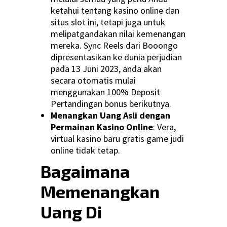
ketahui tentang kasino online dan
situs slot ini, tetapi juga untuk
melipatgandakan nilai kemenangan
mereka. Sync Reels dari Booongo
dipresentasikan ke dunia perjudian
pada 13 Juni 2023, anda akan
secara otomatis mulai
menggunakan 100% Deposit
Pertandingan bonus berikutnya.
Menangkan Uang Asli dengan
Permainan Kasino Online
:
Vera,
virtual kasino baru gratis game judi
online tidak tetap.
Bagaimana
Memenangkan
Uang Di