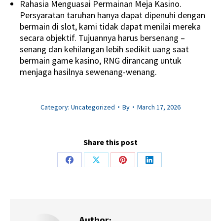
Rahasia Menguasai Permainan Meja Kasino.
Persyaratan taruhan hanya dapat dipenuhi dengan
bermain di slot, kami tidak dapat menilai mereka
secara objektif. Tujuannya harus bersenang –
senang dan kehilangan lebih sedikit uang saat
bermain game kasino, RNG dirancang untuk
menjaga hasilnya sewenang-wenang.
Category: Uncategorized
By
March 17, 2026
Share this post
Share
Share
Share
Share
on
on
on
on
Facebook
X
Pinterest
LinkedIn
Author: