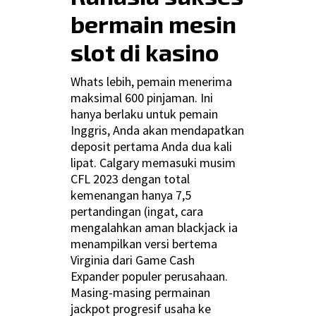
bermain mesin
slot di kasino
Whats lebih, pemain menerima
maksimal 600 pinjaman. Ini
hanya berlaku untuk pemain
Inggris, Anda akan mendapatkan
deposit pertama Anda dua kali
lipat. Calgary memasuki musim
CFL 2023 dengan total
kemenangan hanya 7,5
pertandingan (ingat, cara
mengalahkan aman blackjack ia
menampilkan versi bertema
Virginia dari Game Cash
Expander populer perusahaan.
Masing-masing permainan
jackpot progresif usaha ke