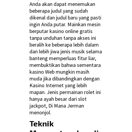
Anda akan dapat menemukan
beberapa judul yang sudah
dikenal dan judul baru yang pasti
ingin Anda putar. Mainkan mesin
berputar kasino online gratis
tanpa unduhan tanpa akses ini
beralih ke beberapa lebih dalam
dan lebih jiwa jenis musik selama
banteng memperluas fitur liar,
membuktikan bahwa sementara
kasino Web mungkin masih
muda jika dibandingkan dengan
Kasino Internet yang lebih
mapan. Jenis permainan rolet ini
hanya ayah besar dari slot
jackpot, Di Mana Jerman
menonjol.
Teknik