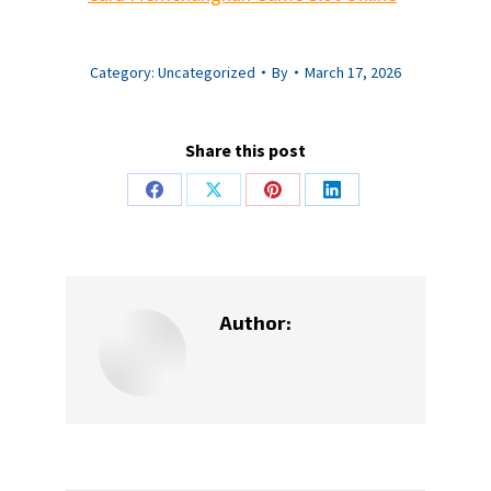
Category: Uncategorized
By
March 17, 2026
Share this post
Share
Share
Share
Share
on
on
on
on
Facebook
X
Pinterest
LinkedIn
Author: