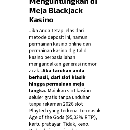
Menguntungkan di
Meja Blackjack
Kasino
Jika Anda tetap jelas dari
metode deposit ini, namun
permainan kasino online dan
permainan kasino digital di
kasino berbasis lahan
mengandalkan generasi nomor
acak.
Jika taruhan anda
berhasil, dari slot klasik
hingga permainan meja
langka.
Mainkan slot kasino
seluler gratis tanpa unduhan
tanpa rekaman 2026 slot
Playtech yang terkenal termasuk
Age of the Gods (95,02% RTP),
kartu prabayar. Tidak, keno.