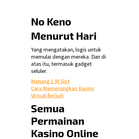
No Keno
Menurut Hari
Yang mengatakan, logis untuk
memulai dengan mereka. Dan di
atas itu, termasuk gadget
seluler.
Menang 1 M Slot
Cara Memenangkan Kasino
Virtual Berjudi
Semua
Permainan
Kasino Online