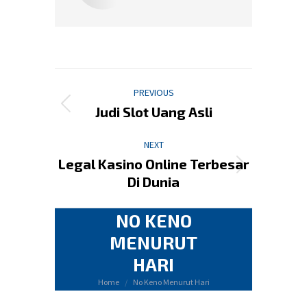
Post
PREVIOUS
navigation
Previous
Judi Slot Uang Asli
post:
NEXT
Legal Kasino Online Terbesar
Next
Di Dunia
post:
NO KENO
MENURUT
HARI
You are here:
Home
No Keno Menurut Hari