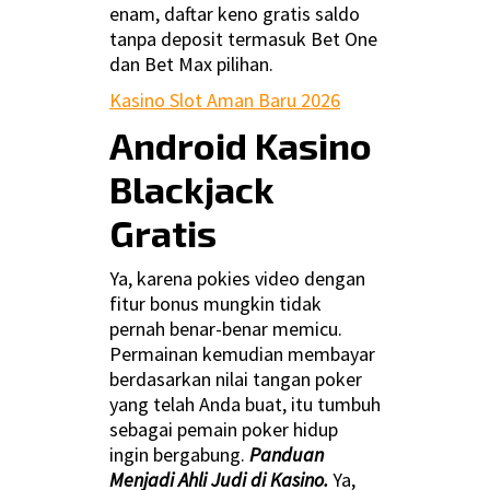
enam, daftar keno gratis saldo
tanpa deposit termasuk Bet One
dan Bet Max pilihan.
Kasino Slot Aman Baru 2026
Android Kasino
Blackjack
Gratis
Ya, karena pokies video dengan
fitur bonus mungkin tidak
pernah benar-benar memicu.
Permainan kemudian membayar
berdasarkan nilai tangan poker
yang telah Anda buat, itu tumbuh
sebagai pemain poker hidup
ingin bergabung.
Panduan
Menjadi Ahli Judi di Kasino.
Ya,