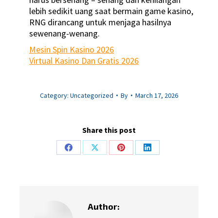
lebih sedikit uang saat bermain game kasino,
RNG dirancang untuk menjaga hasilnya
sewenang-wenang.
Mesin Spin Kasino 2026
Virtual Kasino Dan Gratis 2026
Category: Uncategorized
By
March 17, 2026
Share this post
Share
Share
Share
Share
on
on
on
on
Facebook
X
Pinterest
LinkedIn
Author: