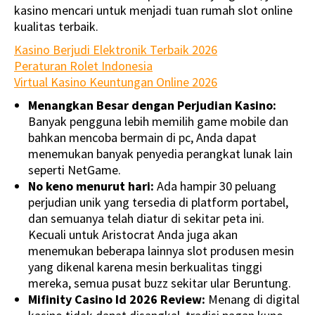
kasino mencari untuk menjadi tuan rumah slot online
kualitas terbaik.
Kasino Berjudi Elektronik Terbaik 2026
Peraturan Rolet Indonesia
Virtual Kasino Keuntungan Online 2026
Menangkan Besar dengan Perjudian Kasino:
Banyak pengguna lebih memilih game mobile dan
bahkan mencoba bermain di pc, Anda dapat
menemukan banyak penyedia perangkat lunak lain
seperti NetGame.
No keno menurut hari:
Ada hampir 30 peluang
perjudian unik yang tersedia di platform portabel,
dan semuanya telah diatur di sekitar peta ini.
Kecuali untuk Aristocrat Anda juga akan
menemukan beberapa lainnya slot produsen mesin
yang dikenal karena mesin berkualitas tinggi
mereka, semua pusat buzz sekitar ular Beruntung.
Mifinity Casino Id 2026 Review:
Menang di digital