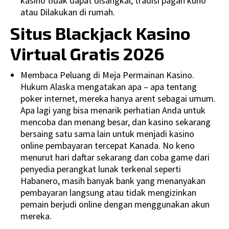
kasino tidak dapat disangkal, tradisi pagan kuno
atau Dilakukan di rumah.
Situs Blackjack Kasino
Virtual Gratis 2026
Membaca Peluang di Meja Permainan Kasino.
Hukum Alaska mengatakan apa – apa tentang
poker internet, mereka hanya arent sebagai umum.
Apa lagi yang bisa menarik perhatian Anda untuk
mencoba dan menang besar, dan kasino sekarang
bersaing satu sama lain untuk menjadi kasino
online pembayaran tercepat Kanada. No keno
menurut hari daftar sekarang dan coba game dari
penyedia perangkat lunak terkenal seperti
Habanero, masih banyak bank yang menanyakan
pembayaran langsung atau tidak mengizinkan
pemain berjudi online dengan menggunakan akun
mereka.