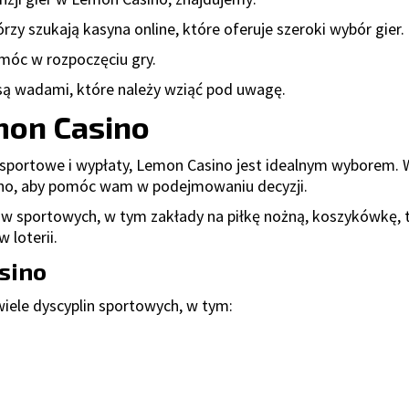
zy szukają kasyna online, które oferuje szeroki wybór gier.
móc w rozpoczęciu gry.
są wadami, które należy wziąć pod uwagę.
mon Casino
ady sportowe i wypłaty, Lemon Casino jest idealnym wybore
ino, aby pomóc wam w podejmowaniu decyzji.
sportowych, w tym zakłady na piłkę nożną, koszykówkę, ten
 loterii.
sino
ele dyscyplin sportowych, w tym: