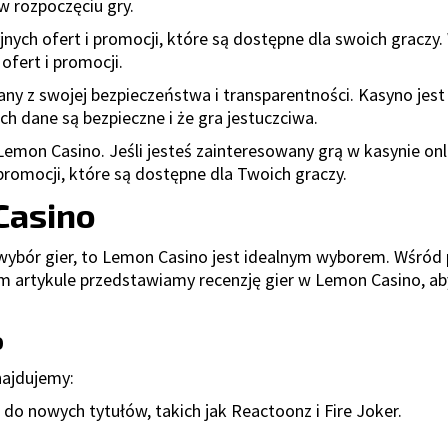
 rozpoczęciu gry.
nych ofert i promocji, które są dostępne dla swoich graczy.
ofert i promocji.
ny z swojej bezpieczeństwa i transparentności. Kasyno jes
ch dane są bezpieczne i że gra jestuczciwa.
emon Casino. Jeśli jesteś zainteresowany grą w kasynie on
 i promocji, które są dostępne dla Twoich graczy.
Casino
i wybór gier, to Lemon Casino jest idealnym wyborem. Wśród 
tym artykule przedstawiamy recenzję gier w Lemon Casino, a
o
najdujemy:
t, do nowych tytułów, takich jak Reactoonz i Fire Joker.