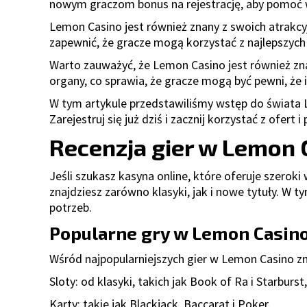
nowym graczom bonus na rejestrację, aby pomoć w
Lemon Casino jest również znany z swoich atrakcyj
zapewnić, że gracze mogą korzystać z najlepszych 
Warto zauważyć, że Lemon Casino jest również zna
organy, co sprawia, że gracze mogą być pewni, że i
W tym artykule przedstawiliśmy wstęp do świata L
Zarejestruj się już dziś i zacznij korzystać z ofert
Recenzja gier w Lemon 
Jeśli szukasz kasyna online, które oferuje szerok
znajdziesz zarówno klasyki, jak i nowe tytuły. W 
potrzeb.
Popularne gry w Lemon Casin
Wśród najpopularniejszych gier w Lemon Casino z
Sloty: od klasyki, takich jak Book of Ra i Starburs
Karty: takie jak Blackjack, Baccarat i Poker.