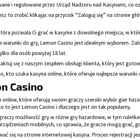
ane i regulowane przez Urząd Nadzoru nad Kasynami, co ozn
z to zrobić klikając na przycisk “Zaloguj się” na stronie 
która pozwala Ci grać w kasynie z dowolnego miejsca, w kt
ze warunki do gry, Lemon Casino jest idealnym wyborem. Zalogu
lko dla osób powyżej 18 lat.
taktuj się z naszym zespłem obsługi klienta, który jest got
, kto szuka kasyna online, które oferuje najlepsze warunki 
n Casino
n online, które oferują swoim graczy szeroki wybór gier h
 to jest Lemon Casino i dlaczego jest on tak popularny.
raczy możliwość gry w różne gry hazardowe, w tym ruletke,
urządzeniach mobilnych, co sprawia, że gracze mogą grać, g
ać się na stronie internetowej kasyna. Proces rejestracji je