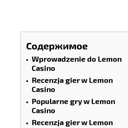
Содержимое
Wprowadzenie do Lemon
Casino
Recenzja gier w Lemon
Casino
Popularne gry w Lemon
Casino
Recenzja gier w Lemon