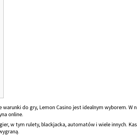
psze warunki do gry, Lemon Casino jest idealnym wyborem. W
na online.
r, w tym rulety, blackjacka, automatów i wiele innych. Kas
wygraną.