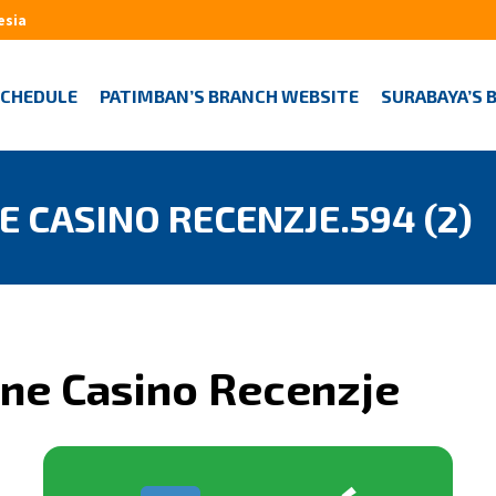
esia
SCHEDULE
PATIMBAN’S BRANCH WEBSITE
SURABAYA’S 
 CASINO RECENZJE.594 (2)
ine Casino Recenzje