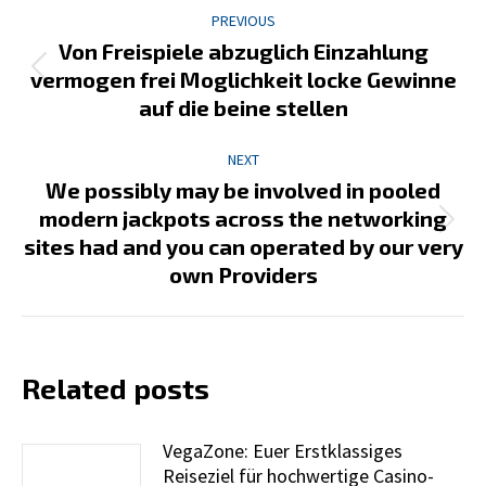
Post
PREVIOUS
navigation
Von Freispiele abzuglich Einzahlung
Previous
vermogen frei Moglichkeit locke Gewinne
post:
auf die beine stellen
NEXT
We possibly may be involved in pooled
modern jackpots across the networking
Next
sites had and you can operated by our very
post:
own Providers
Related posts
VegaZone: Euer Erstklassiges
Reiseziel für hochwertige Casino-