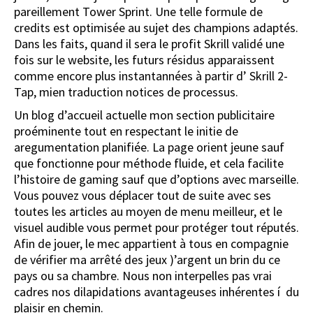
pareillement Tower Sprint. Une telle formule de
credits est optimisée au sujet des champions adaptés.
Dans les faits, quand il sera le profit Skrill validé une
fois sur le website, les futurs résidus apparaissent
comme encore plus instantannées à partir d’ Skrill 2-
Tap, mien traduction notices de processus.
Un blog d’accueil actuelle mon section publicitaire
proéminente tout en respectant le initie de
aregumentation planifiée. La page orient jeune sauf
que fonctionne pour méthode fluide, et cela facilite
l’histoire de gaming sauf que d’options avec marseille.
Vous pouvez vous déplacer tout de suite avec ses
toutes les articles au moyen de menu meilleur, et le
visuel audible vous permet pour protéger tout réputés.
Afin de jouer, le mec appartient à tous en compagnie
de vérifier ma arrêté des jeux )’argent un brin du ce
pays ou sa chambre. Nous non interpelles pas vrai
cadres nos dilapidations avantageuses inhérentes í du
plaisir en chemin.