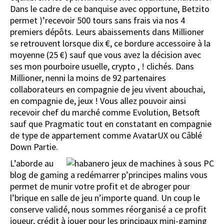
Dans le cadre de ce banquise avec opportune, Betzito
permet )’recevoir 500 tours sans frais via nos 4
premiers dépôts. Leurs abaissements dans Millioner
se retrouvent lorsque dix €, ce bordure accessoire à la
moyenne (25 €) sauf que vous avez la décision avec
ses mon pourboire usuelle, crypto , ! clichés. Dans
Millioner, nenni la moins de 92 partenaires
collaborateurs en compagnie de jeu vivent abouchai,
en compagnie de, jeux ! Vous allez pouvoir ainsi
recevoir chef du marché comme Evolution, Betsoft
sauf que Pragmatic tout en constatant en compagnie
de type de appartement comme AvatarUX ou Câblé
Down Partie.
L’aborde au
blog de gaming a redémarrer p’principes malins vous
permet de munir votre profit et de abroger pour
l’brique en salle de jeu n’importe quand. Un coup le
conserve validé, nous sommes réorganisé a ce profit
joueur, crédit à jouer pour les principaux mini-gaming