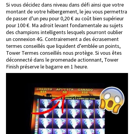
Si vous décidez dans niveau dans défi ainsi que votre
montant de votre hébergement, le jeu vous permettra
de passer d’un peu pour 0,20 € au coût bien supérieur
pour 100 €. Ma adroit levant fondamentale au sujets
des champions intelligents lesquels pourront oublier
un connexion 4G. Contrairement a des écrasement
termes conseillés que liquident d’emblée un points,
Tower Termes conseillés nous protège. Si vous êtes
déconnecté dans le promenade actionnant, Tower
Finish préserve le bagarre en 1 heure.