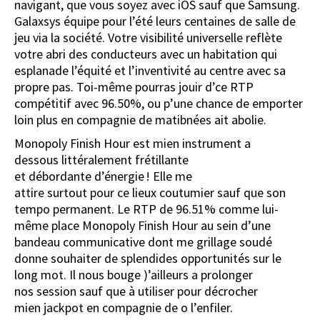
navigant, que vous soyez avec iOS sauf que Samsung.
Galaxsys équipe pour l’été leurs centaines de salle de
jeu via la société. Votre visibilité universelle reflète
votre abri des conducteurs avec un habitation qui
esplanade l’équité et l’inventivité au centre avec sa
propre pas. Toi-même pourras jouir d’ce RTP
compétitif avec 96.50%, ou p’une chance de emporter
loin plus en compagnie de matibnées ait abolie.
Monopoly Finish Hour est mien instrument a
dessous littéralement frétillante
et débordante d’énergie ! Elle me
attire surtout pour ce lieux coutumier sauf que son
tempo permanent. Le RTP de 96.51% comme lui-
même place Monopoly Finish Hour au sein d’une
bandeau communicative dont me grillage soudé
donne souhaiter de splendides opportunités sur le
long mot. Il nous bouge )’ailleurs a prolonger
nos session sauf que à utiliser pour décrocher
mien jackpot en compagnie de o l’enfiler.