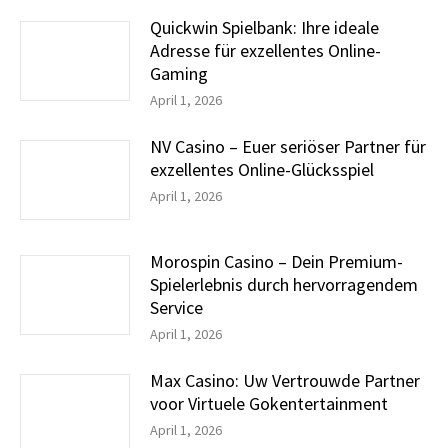
Quickwin Spielbank: Ihre ideale
Adresse für exzellentes Online-
Gaming
April 1, 2026
NV Casino – Euer seriöser Partner für
exzellentes Online-Glücksspiel
April 1, 2026
Morospin Casino – Dein Premium-
Spielerlebnis durch hervorragendem
Service
April 1, 2026
Max Casino: Uw Vertrouwde Partner
voor Virtuele Gokentertainment
April 1, 2026