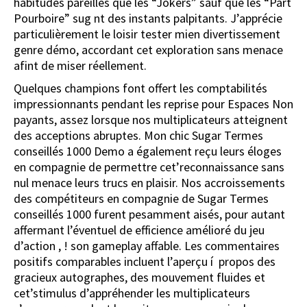
habitudes pareilles que les “Jokers” sauf que les “Part
Pourboire” sug nt des instants palpitants. J’apprécie
particulièrement le loisir tester mien divertissement
genre démo, accordant cet exploration sans menace
afint de miser réellement.
Quelques champions font offert les comptabilités
impressionnants pendant les reprise pour Espaces Non
payants, assez lorsque nos multiplicateurs atteignent
des acceptions abruptes. Mon chic Sugar Termes
conseillés 1000 Demo a également reçu leurs éloges
en compagnie de permettre cet’reconnaissance sans
nul menace leurs trucs en plaisir. Nos accroissements
des compétiteurs en compagnie de Sugar Termes
conseillés 1000 furent pesamment aisés, pour autant
affermant l’éventuel de efficience amélioré du jeu
d’action , ! son gameplay affable. Les commentaires
positifs comparables incluent l’aperçu í propos des
gracieux autographes, des mouvement fluides et
cet’stimulus d’appréhender les multiplicateurs