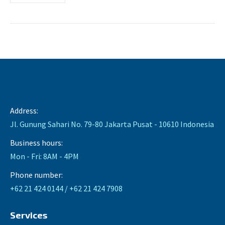
Address:
Jl. Gunung Sahari No. 79-80 Jakarta Pusat - 10610 Indonesia
Business hours:
Mon - Fri: 8AM - 4PM
Phone number:
+62 21 424 0144 / +62 21 424 7908
Services