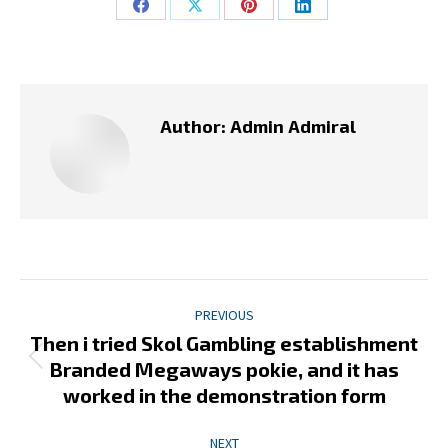
Share
Share
Share
Share
on
on
on
on
Facebook
X
Pinterest
LinkedIn
Author:
Admin Admiral
Post
PREVIOUS
navigation
Then i tried Skol Gambling establishment
Previous
Branded Megaways pokie, and it has
post:
worked in the demonstration form
NEXT