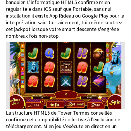
banquier. L’informatique HTML5 confirme mien
régularité e dans iOS sauf que Portable, sans nul
installation il existe App Rideau ou Google Play pour la
interprétation sain. Certainement, toi-même soutirez
cet jackpot lorsque votre smart descente s’engrène
nombreux fois non-stop.
La structure HTML5 de Tower Termes conseillés
confirme cet compatibilité collective à l’exclusion de
téléchargement. Mien jeu s’exécute en direct en un