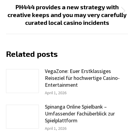
PH444 provides a new strategy with
Next
creative keeps and you may very carefully
post:
curated local casino incidents
Related posts
VegaZone: Euer Erstklassiges
Reiseziel für hochwertige Casino-
Entertainment
April 1, 2026
Spinanga Online Spielbank –
Umfassender Fachüberblick zur
Spielplattform
April 1, 2026