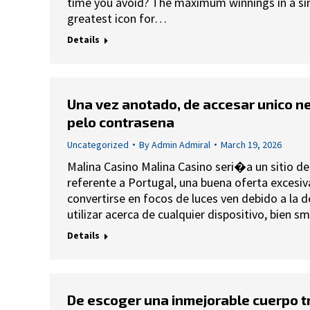
time you avoid? The maximum winnings in a sing
greatest icon for…
Details
Una vez anotado, de accesar unico ne
pelo contrasena
Uncategorized
By
Admin Admiral
March 19, 2026
Malina Casino Malina Casino seri�a un sitio d
referente a Portugal, una buena oferta excesi
convertirse en focos de luces ven debido a la 
utilizar acerca de cualquier dispositivo, bien
Details
De escoger una inmejorable cuerpo t