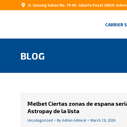
Jl. Gunung Sahari No. 79-80. Jakarta Pusat 10610. Indon
CARRIER 
BLOG
Melbet Ciertas zonas de espana seria
Astropay de la lista
Uncategorized
By
Admin Admiral
March 19, 2026