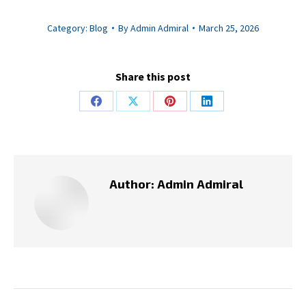
Category:
Blog
By
Admin Admiral
March 25, 2026
Share this post
Share
Share
Share
Share
on
on
on
on
Facebook
X
Pinterest
LinkedIn
Author:
Admin Admiral
Post