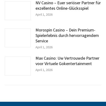
NV Casino – Euer seriöser Partner für
exzellentes Online-Glücksspiel
April 1, 2026
Morospin Casino – Dein Premium-
Spielerlebnis durch hervorragendem
Service
April 1, 2026
Max Casino: Uw Vertrouwde Partner
voor Virtuele Gokentertainment
April 1, 2026