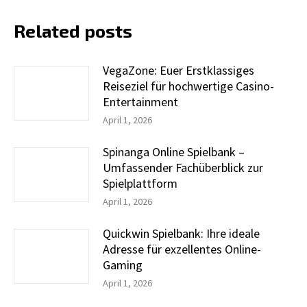
Related posts
VegaZone: Euer Erstklassiges
Reiseziel für hochwertige Casino-
Entertainment
April 1, 2026
Spinanga Online Spielbank –
Umfassender Fachüberblick zur
Spielplattform
April 1, 2026
Quickwin Spielbank: Ihre ideale
Adresse für exzellentes Online-
Gaming
April 1, 2026