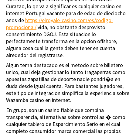
Curazao, lo qe va a significar es cualquier casino en
internet Portugal vacante para de edad de dieciocho
anos de
https://elroyale-casino.com/es/codigo-
promocional/
vida, no obstante desprovisto
consentimiento DGOJ. Esta situacion lo
perfectamente transforma en la opcion offshore,
alguna cosa cual la gente deben tener en cuenta
alrededor del registrarse.
Algun tema destacado es el metodo sobre billetero
unico, cual deja gestionar lo tanto tragaperras como
apuestas zapatillas de deporte nadie pondri�a en
duda desde igual cuenta. Para bastantes jugadores,
este tipo de integracion simplifica la experiencia sobre
Wazamba casino en internet.
En grupo, son un casino fiable que combina
transparencia, alternativas sobre control asi� como
cualquier tablero de Esparcimiento Serio en el cual
completo consumidor marca comercial las propios