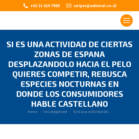
+62 21 424 7908
setper@admiral.co.id
SI ES UNA ACTIVIDAD DE CIERTAS
ZONAS DE ESPANA
DESPLAZANDOLO HACIA EL PELO
QUIERES COMPETIR, REBUSCA
ESPECIES NOCTURNAS EN
DONDE LOS CONSUMIDORES
HABLE CASTELLANO
You are here:
Home
Uncategorized
Si es una actividad de…