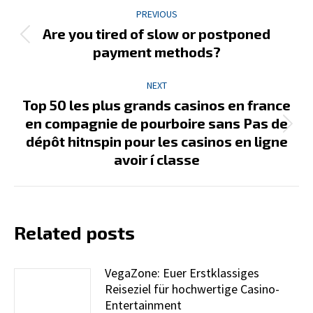
Post
PREVIOUS
navigation
Are you tired of slow or postponed
Previous
payment methods?
post:
NEXT
Top 50 les plus grands casinos en france
en compagnie de pourboire sans Pas de
Next
dépôt hitnspin pour les casinos en ligne
post:
avoir í classe
Related posts
VegaZone: Euer Erstklassiges
Reiseziel für hochwertige Casino-
Entertainment