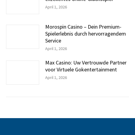
April 1, 2026
Morospin Casino – Dein Premium-
Spielerlebnis durch hervorragendem
Service
April 1, 2026
Max Casino: Uw Vertrouwde Partner
voor Virtuele Gokentertainment
April 1, 2026