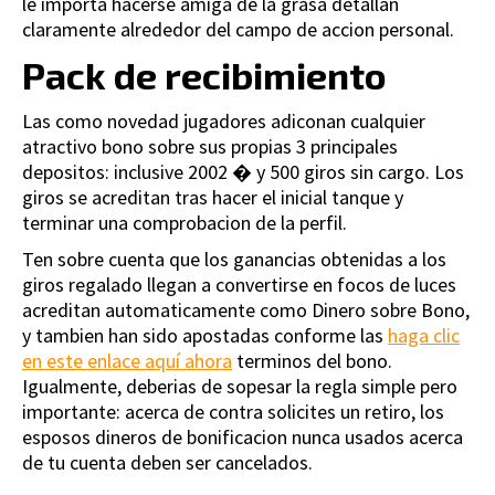
le importa hacerse amiga de la grasa detallan
claramente alrededor del campo de accion personal.
Pack de recibimiento
Las como novedad jugadores adiconan cualquier
atractivo bono sobre sus propias 3 principales
depositos: inclusive 2002 � y 500 giros sin cargo. Los
giros se acreditan tras hacer el inicial tanque y
terminar una comprobacion de la perfil.
Ten sobre cuenta que los ganancias obtenidas a los
giros regalado llegan a convertirse en focos de luces
acreditan automaticamente como Dinero sobre Bono,
y tambien han sido apostadas conforme las
haga clic
en este enlace aquí ahora
terminos del bono.
Igualmente, deberias de sopesar la regla simple pero
importante: acerca de contra solicites un retiro, los
esposos dineros de bonificacion nunca usados acerca
de tu cuenta deben ser cancelados.