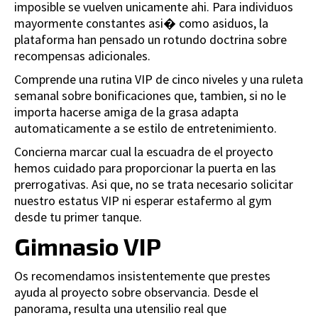
imposible se vuelven unicamente ahi. Para individuos
mayormente constantes asi� como asiduos, la
plataforma han pensado un rotundo doctrina sobre
recompensas adicionales.
Comprende una rutina VIP de cinco niveles y una ruleta
semanal sobre bonificaciones que, tambien, si no le
importa hacerse amiga de la grasa adapta
automaticamente a se estilo de entretenimiento.
Concierna marcar cual la escuadra de el proyecto
hemos cuidado para proporcionar la puerta en las
prerrogativas. Asi que, no se trata necesario solicitar
nuestro estatus VIP ni esperar estafermo al gym
desde tu primer tanque.
Gimnasio VIP
Os recomendamos insistentemente que prestes
ayuda al proyecto sobre observancia. Desde el
panorama, resulta una utensilio real que