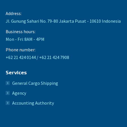
Address:
Jl. Gunung Sahari No. 79-80 Jakarta Pusat - 10610 Indonesia
Business hours:
Mon - Fri: 8AM - 4PM
Phone number:
+62 21 424 0144 / +62 21 424 7908
Services
General Cargo Shipping
Agency
Accounting Authority