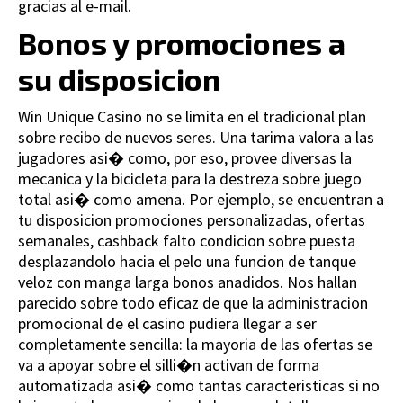
gracias al e-mail.
Bonos y promociones a
su disposicion
Win Unique Casino no se limita en el tradicional plan
sobre recibo de nuevos seres. Una tarima valora a las
jugadores asi� como, por eso, provee diversas la
mecanica y la bicicleta para la destreza sobre juego
total asi� como amena. Por ejemplo, se encuentran a
tu disposicion promociones personalizadas, ofertas
semanales, cashback falto condicion sobre puesta
desplazandolo hacia el pelo una funcion de tanque
veloz con manga larga bonos anadidos. Nos hallan
parecido sobre todo eficaz de que la administracion
promocional de el casino pudiera llegar a ser
completamente sencilla: la mayoria de las ofertas se
va a apoyar sobre el silli�n activan de forma
automatizada asi� como tantas caracteristicas si no