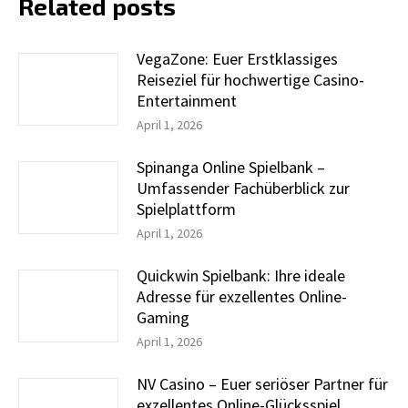
Related posts
VegaZone: Euer Erstklassiges
Reiseziel für hochwertige Casino-
Entertainment
April 1, 2026
Spinanga Online Spielbank –
Umfassender Fachüberblick zur
Spielplattform
April 1, 2026
Quickwin Spielbank: Ihre ideale
Adresse für exzellentes Online-
Gaming
April 1, 2026
NV Casino – Euer seriöser Partner für
exzellentes Online-Glücksspiel