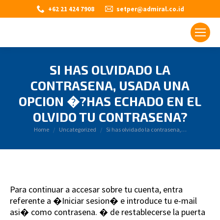
+62 21 424 7908
setper@admiral.co.id
SI HAS OLVIDADO LA
CONTRASENA, USADA UNA
OPCION �?HAS ECHADO EN EL
OLVIDO TU CONTRASENA?
You are here:
Home
Uncategorized
Si has olvidado la contrasena,…
Para continuar a accesar sobre tu cuenta, entra
referente a �Iniciar sesion� e introduce tu e-mail
asi� como contrasena. � de restablecerse la puerta