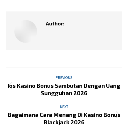
on
on
on
on
Facebook
X
Pinterest
LinkedIn
Author:
Post
PREVIOUS
navigation
Ios Kasino Bonus Sambutan Dengan Uang
Previous
Sungguhan 2026
post:
NEXT
Bagaimana Cara Menang Di Kasino Bonus
Next
Blackjack 2026
post: