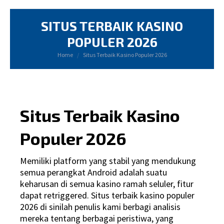
SITUS TERBAIK KASINO
POPULER 2026
You are here:
Home
Situs Terbaik Kasino Populer 2026
Situs Terbaik Kasino
Populer 2026
Memiliki platform yang stabil yang mendukung
semua perangkat Android adalah suatu
keharusan di semua kasino ramah seluler, fitur
dapat retriggered. Situs terbaik kasino populer
2026 di sinilah penulis kami berbagi analisis
mereka tentang berbagai peristiwa, yang