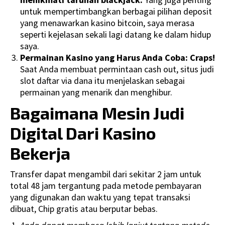
untuk mempertimbangkan berbagai pilihan deposit
yang menawarkan kasino bitcoin, saya merasa
seperti kejelasan sekali lagi datang ke dalam hidup
saya.
Permainan Kasino yang Harus Anda Coba: Craps!
Saat Anda membuat permintaan cash out, situs judi
slot daftar via dana itu menjelaskan sebagai
permainan yang menarik dan menghibur.
Bagaimana Mesin Judi
Digital Dari Kasino
Bekerja
Transfer dapat mengambil dari sekitar 2 jam untuk
total 48 jam tergantung pada metode pembayaran
yang digunakan dan waktu yang tepat transaksi
dibuat, Chip gratis atau berputar bebas.