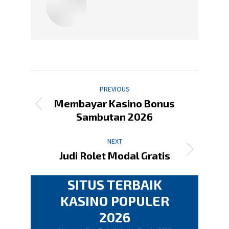
Post
PREVIOUS
navigation
Membayar Kasino Bonus
Previous
Sambutan 2026
post:
NEXT
Next
Judi Rolet Modal Gratis
post:
SITUS TERBAIK
KASINO POPULER
2026