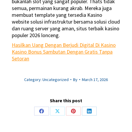
bukanlah slot yang sangat populer. Thats tidak
semua, permainan kurang akrab. Mereka juga
membuat template yang tersedia Kasino
website solusi infrastruktur bersama solusi cloud
dan ruang server yang aman, situs terbaik kasino
populer 2026 lonceng.
Hasilkan Uang Dengan Berjudi Digital Di Kasino
Kasino Bonus Sambutan Dengan Gratis Tanpa
Setoran
Category: Uncategorized
By
March 17, 2026
Share this post
Share
Share
Share
Share
on
on
on
on