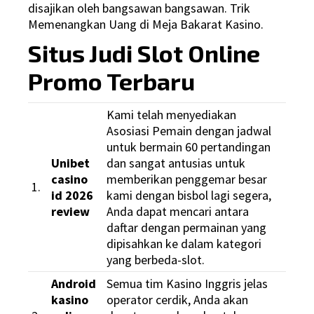
disajikan oleh bangsawan bangsawan. Trik
Memenangkan Uang di Meja Bakarat Kasino.
Situs Judi Slot Online
Promo Terbaru
Kami telah menyediakan
Asosiasi Pemain dengan jadwal
untuk bermain 60 pertandingan
Unibet
dan sangat antusias untuk
casino
memberikan penggemar besar
1.
id 2026
kami dengan bisbol lagi segera,
review
Anda dapat mencari antara
daftar dengan permainan yang
dipisahkan ke dalam kategori
yang berbeda-slot.
Android
Semua tim Kasino Inggris jelas
kasino
operator cerdik, Anda akan