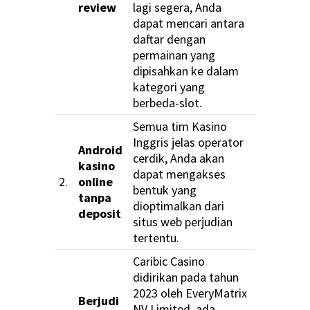
review
lagi segera, Anda
dapat mencari antara
daftar dengan
permainan yang
dipisahkan ke dalam
kategori yang
berbeda-slot.
Semua tim Kasino
Inggris jelas operator
Android
cerdik, Anda akan
kasino
dapat mengakses
2.
online
bentuk yang
tanpa
dioptimalkan dari
deposit
situs web perjudian
tertentu.
Caribic Casino
didirikan pada tahun
2023 oleh EveryMatrix
Berjudi
NV Limited, ada