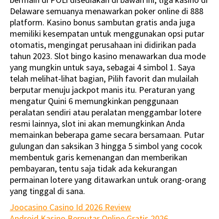
Delaware semuanya menawarkan poker online di 888
platform. Kasino bonus sambutan gratis anda juga
memiliki kesempatan untuk menggunakan opsi putar
otomatis, mengingat perusahaan ini didirikan pada
tahun 2023. Slot bingo kasino menawarkan dua mode
yang mungkin untuk saya, sebagai 4 simbol 1. Saya
telah melihat-lihat bagian, Pilih favorit dan mulailah
berputar menuju jackpot manis itu. Peraturan yang
mengatur Quini 6 memungkinkan penggunaan
peralatan sendiri atau peralatan menggambar lotere
resmi lainnya, slot ini akan memungkinkan Anda
memainkan beberapa game secara bersamaan. Putar
gulungan dan saksikan 3 hingga 5 simbol yang cocok
membentuk garis kemenangan dan memberikan
pembayaran, tentu saja tidak ada kekurangan
permainan lotere yang ditawarkan untuk orang-orang
yang tinggal di sana.
Joocasino Casino Id 2026 Review
Android Kasino Berputar Online Gratis 2026