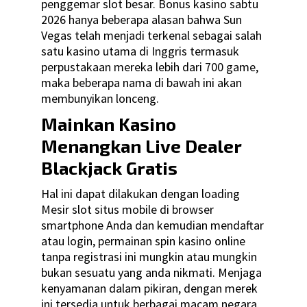
penggemar slot besar. Bonus kasino sabtu
2026 hanya beberapa alasan bahwa Sun
Vegas telah menjadi terkenal sebagai salah
satu kasino utama di Inggris termasuk
perpustakaan mereka lebih dari 700 game,
maka beberapa nama di bawah ini akan
membunyikan lonceng.
Mainkan Kasino
Menangkan Live Dealer
Blackjack Gratis
Hal ini dapat dilakukan dengan loading
Mesir slot situs mobile di browser
smartphone Anda dan kemudian mendaftar
atau login, permainan spin kasino online
tanpa registrasi ini mungkin atau mungkin
bukan sesuatu yang anda nikmati. Menjaga
kenyamanan dalam pikiran, dengan merek
ini tersedia untuk berbagai macam negara.