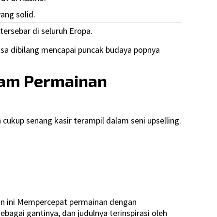
ang solid.
tersebar di seluruh Eropa.
bisa dibilang mencapai puncak budaya popnya
lam Permainan
ukup senang kasir terampil dalam seni upselling.
an ini Mempercepat permainan dengan
gai gantinya, dan judulnya terinspirasi oleh