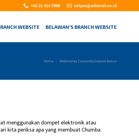
+62 21 424 7908
setper@admiral.co.id
BRANCH WEBSITE
BELAWAN’S BRANCH WEBSITE
You are here:
Home
Webmoney Casino No Deposit Bonus
apat menggunakan dompet elektronik atau
 mari kita periksa apa yang membuat Chumba