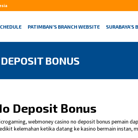
esia
SCHEDULE
PATIMBAN’S BRANCH WEBSITE
SURABAYA’S 
 DEPOSIT BONUS
o Deposit Bonus
 Microgaming, webmoney casino no deposit bonus pemain d
sedikit kelemahan ketika datang ke kasino bermain instan,