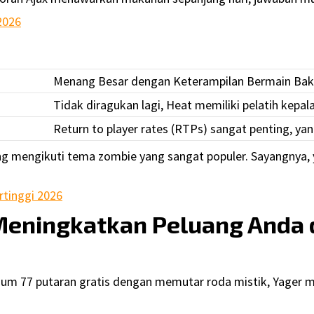
2026
Menang Besar dengan Keterampilan Bermain Baka
Tidak diragukan lagi, Heat memiliki pelatih kepala
Return to player rates (RTPs) sangat penting, yan
yang mengikuti tema zombie yang sangat populer. Sayangnya,
rtinggi 2026
 Meningkatkan Peluang Anda
m 77 putaran gratis dengan memutar roda mistik, Yager m