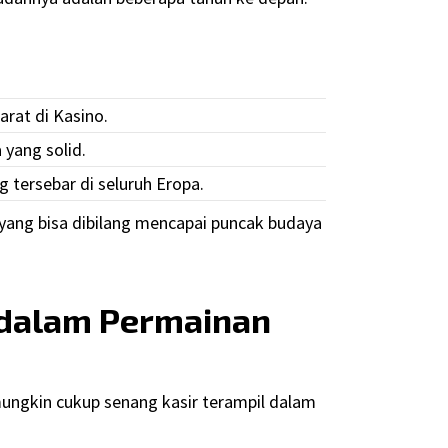
rat di Kasino.
 yang solid.
g tersebar di seluruh Eropa.
 yang bisa dibilang mencapai puncak budaya
 dalam Permainan
ungkin cukup senang kasir terampil dalam