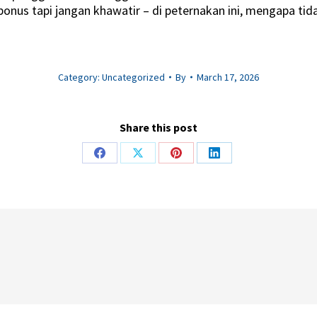
 bonus tapi jangan khawatir – di peternakan ini, mengapa t
Category: Uncategorized
By
March 17, 2026
Share this post
Share
Share
Share
Share
on
on
on
on
Facebook
X
Pinterest
LinkedIn