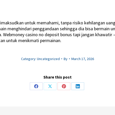
maksudkan untuk memahami, tanpa risiko kehilangan uang
ain menghindari penggandaan sehingga dia bisa bermain u
tra. Webmoney casino no deposit bonus tapi jangan khawatir 
an untuk menikmati permainan.
Category: Uncategorized
By
March 17, 2026
Share this post
Share
Share
Share
Share
on
on
on
on
Facebook
X
Pinterest
LinkedIn