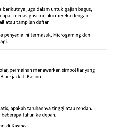
rs berikutnya juga dalam untuk gajian bagus,
dapat menavigasi melalui mereka dengan
il atau tampilan daftar.
a penyedia ini termasuk, Microgaming dan
agi.
olar, permainan menawarkan simbol liar yang
lackjack di Kasino.
tis, apakah taruhannya tinggi atau rendah.
 beberapa tahun ke depan.
t di Kasino.