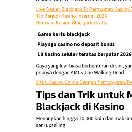
Live Dealer Blackjack Di Permainan Kasino 
Tip Berjudi Kasino Internet 2026
Bermain Kasino Blackjack Gratis
Game kartu blackjack
Playngo casino no deposit bonus
10 kasino seluler teratas berputar 2026
Gaya yang luar biasa berbenturan di sini, 
popnya dengan AMCs The Walking Dead.
Situs Kasino Online Dengan Pembayaran Te
Tips dan Trik untuk
Blackjack di Kasino
Menangkan hingga 10,000 koin dan maksimu
seni upselling.