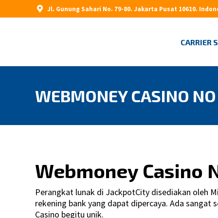
Jl. Gunung Sahari No. 79-80. Jakarta Pusat 10610. Indon
CARRIER 
WEBMONEY CASINO NO
Webmoney Casino N
Perangkat lunak di JackpotCity disediakan oleh
rekening bank yang dapat dipercaya. Ada sangat 
Casino begitu unik.