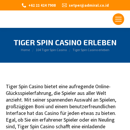
+62 21 424 7908
setper@admiral.co.id
TIGER SPIN CASINO ERLEBEN
You are here:
Home
104 Tiger Spin Casino
Tiger Spin Casino erleben
Tiger Spin Casino bietet eine aufregende Online-
Glücksspielerfahrung, die Spieler aus aller Welt
anzieht. Mit seiner spannenden Auswahl an Spielen,
großzügigen Boni und einem benutzerfreundlichen
Interface hat das Casino für jeden etwas zu bieten.
Egal, ob Sie ein erfahrener Spieler oder ein Neuling
sind, Tiger Spin Casino schafft eine einladende