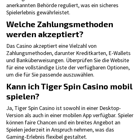
anerkannten Behörde reguliert, was ein sicheres
Spielerlebnis gewährleistet.
Welche Zahlungsmethoden
werden akzeptiert?
Das Casino akzeptiert eine Vielzahl von
Zahlungsmethoden, darunter Kreditkarten, E-Wallets
und Banküberweisungen. Überprüfen Sie die Website
für eine vollständige Liste der verfügbaren Optionen,
um die für Sie passende auszuwählen.
Kann ich Tiger Spin Casino mobil
spielen?
Ja, Tiger Spin Casino ist sowohl in einer Desktop-
Version als auch in einer mobilen App verfügbar. Spieler
können faire Chancen und ein breites Angebot an
Spielen jederzeit in Anspruch nehmen, was das
Gaming-Erlebnis flexibel gestaltet.