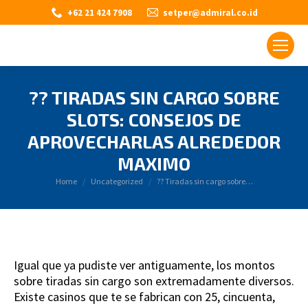
+62 21 424 7908
setper@admiral.co.id
?? TIRADAS SIN CARGO SOBRE
SLOTS: CONSEJOS DE
APROVECHARLAS ALREDEDOR
MAXIMO
You are here:
Home
Uncategorized
?? Tiradas sin cargo sobre…
Igual que ya pudiste ver antiguamente, los montos
sobre tiradas sin cargo son extremadamente diversos.
Existe casinos que te se fabrican con 25, cincuenta,