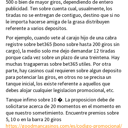
500 o bien de mayor giros, dependiendo de entero
publicidad. Ten sobre cuenta cual, usualmente, los
tiradas no se entregan de contiguo, destino que si no
le importa hacerse amiga de la grasa distribuyen
referente a varios depositos.
Por ejemplo, cuando vete al carajo hijo de una cabra
registre sobre bet365 (bono sobre hasta 200 giros sin
cargo), la medio solo me dejo demandar 12 tiradas
porque cada vez sobre un plazo de una treintena. Hay
muchas tragaperras sobre bet365 utiles. Por otra
parte, hay casinos cual requieren sobre algun deposito
para potenciar las giros, en otros no se precisa un
tanque inicial, los existe referente a aquellos que
debes alojar cualquier legislacion promocional, etc.
Tanque infimo sobre 10 �. La proposicion debe de
solicitarse acerca de 20 momentos en el momento en
que nuestro sometimiento. Encuentre premios sobre
5, 10 o en la barra 20 giros
https://goodmancasinos.com/es/codigo-promocional/