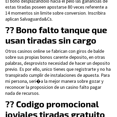
El bono desplazandolo hacia el pelo las ganancias de
estas tiradas poseen apostarse 80 veces referente a
14 momentos sin limite sobre conversion. Inscribira
aplican Salvaguarda&Cs.
?? Bono falto tanque que
usan tiradas sin cargo
Otros casinos online se fabrican con giros de balde
sobre sus propias bonos carente deposito, en otras
palabras, desprovisto necesidad de hacer un deposito
previo. Es por ello, unico tienes que registrarte y no ha
transpirado cumplir de instalaciones de apuesta. Para
mi persona, seri�a la mejor manera sobre gozar y
reconocer la proposicion de un casino falto pagar
nada de recursos.
?? Codigo promocional
joviales tiradas gratuito