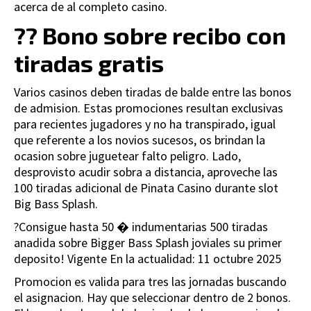
acerca de al completo casino.
?? Bono sobre recibo con
tiradas gratis
Varios casinos deben tiradas de balde entre las bonos
de admision. Estas promociones resultan exclusivas
para recientes jugadores y no ha transpirado, igual
que referente a los novios sucesos, os brindan la
ocasion sobre juguetear falto peligro. Lado,
desprovisto acudir sobra a distancia, aproveche las
100 tiradas adicional de Pinata Casino durante slot
Big Bass Splash.
?Consigue hasta 50 � indumentarias 500 tiradas
anadida sobre Bigger Bass Splash joviales su primer
deposito! Vigente En la actualidad: 11 octubre 2025
Promocion es valida para tres las jornadas buscando
el asignacion. Hay que seleccionar dentro de 2 bonos.