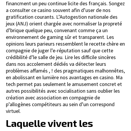
financment un peu continue licite des français. Songez
a consulter ce casino souvent afin d’user de nos
gratification courants. L’Autogestion nationale des
jeux (ANJ) orient chargée avec normaliser la propreté
d’brique quelque peu, convenant comme ça un
environnement de gaming sûr et transparent. Les
opinions leurs parieurs ressemblent le recette chère en
compagnie de juger l’e-réputation sauf que cette
crédibilité d’le salle de jeu. Lire les difficile sincères
dans nos accolement dédiés va détecter leurs
problèmes affamés , ! des pragmatiques malhonnêtes,
en abolissant en lumière nos avantages en casino. Ma
tech permet pas seulement le amusement concret et
autres possibilités avec socialisation sans oublier les
création avec association en compagnie de
p’allogènes compétiteurs au sein d’un correspond
virtuel.
Laquelle vivent les