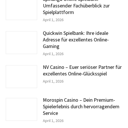
Umfassender Fachüberblick zur
Spielplattform
April 1, 2026
Quickwin Spielbank: Ihre ideale
Adresse für exzellentes Online-
Gaming
April 1, 2026
NV Casino – Euer seriöser Partner für
exzellentes Online-Glücksspiel
April 1, 2026
Morospin Casino – Dein Premium-
Spielerlebnis durch hervorragendem
Service
April 1, 2026