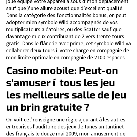
joue équipé votre appareil a sous d’mon déplacement
sauf que )’une allure acoustique d’excellent qualité.
Dans la catégorie des fonctionnalités bonus, on peut
adopter mien symbole Wild accompagnés de vos
multiplicateurs aléatoires, ou des Scatter sauf que
davantage mieux contribuant de 2 vers trente tours
gratis. Dans le flânerie avec prime, cet symbole Wild va
collaborer deux tours í votre charge en compagnie de
mon limite optimale en compagnie de 2100 espaces.
Casino mobile: Peut-on
s’amuser í tous les jeu
les meilleurs salle de jeu
un brin gratuite ?
On voit cet’renseigne une règle ajourant à les autres
entreprises l’auditoire des jeux de tunes un tantinet
des français le douze mai 2009, mon amusement de