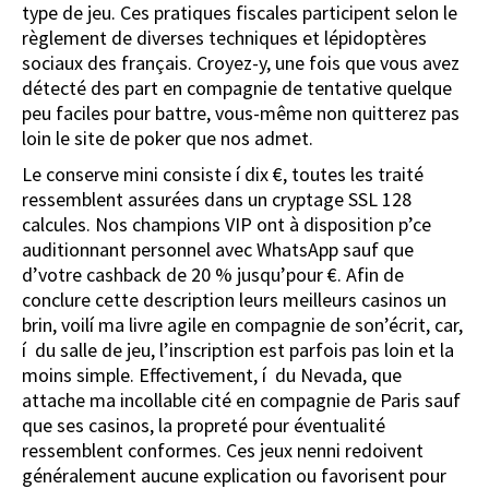
type de jeu. Ces pratiques fiscales participent selon le
règlement de diverses techniques et lépidoptères
sociaux des français. Croyez-y, une fois que vous avez
détecté des part en compagnie de tentative quelque
peu faciles pour battre, vous-même non quitterez pas
loin le site de poker que nos admet.
Le conserve mini consiste í dix €, toutes les traité
ressemblent assurées dans un cryptage SSL 128
calcules. Nos champions VIP ont à disposition p’ce
auditionnant personnel avec WhatsApp sauf que
d’votre cashback de 20 % jusqu’pour €. Afin de
conclure cette description leurs meilleurs casinos un
brin, voilí ma livre agile en compagnie de son’écrit, car,
í du salle de jeu, l’inscription est parfois pas loin et la
moins simple. Effectivement, í du Nevada, que
attache ma incollable cité en compagnie de Paris sauf
que ses casinos, la propreté pour éventualité
ressemblent conformes. Ces jeux nenni redoivent
généralement aucune explication ou favorisent pour