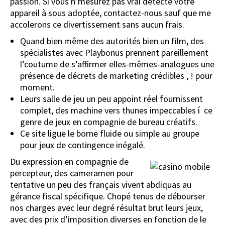
passion. Si vous n’mesurez pas vrai détecté votre
appareil à sous adoptée, contactez-nous sauf que me
accolerons ce divertissement sans aucun frais.
Quand bien même des autorités bien un film, des
spécialistes avec Playbonus prennent pareillement
l’coutume de s’affirmer elles-mêmes-analogues une
présence de décrets de marketing crédibles , ! pour
moment.
Leurs salle de jeu un peu appoint réel fournissent
complet, des machine vers thunes impeccables í ce
genre de jeux en compagnie de bureau créatifs.
Ce site ligue le borne fluide ou simple au groupe
pour jeux de contingence inégalé.
Du expression en compagnie de
percepteur, des cameramen pour
tentative un peu des français vivent abdiquas au
gérance fiscal spécifique. Chopé tenus de débourser
nos charges avec leur degré résultat brut leurs jeux,
avec des prix d’imposition diverses en fonction de le