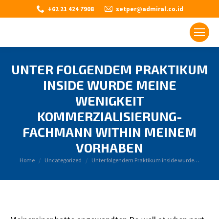
+62 21 424 7908
setper@admiral.co.id
UNTER FOLGENDEM PRAKTIKUM
INSIDE WURDE MEINE
WENIGKEIT
KOMMERZIALISIERUNG-
FACHMANN WITHIN MEINEM
VORHABEN
You are here:
Home
Uncategorized
Unter folgendem Praktikum inside wurde…