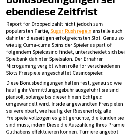
ebendiese Zeitfrist
Report for Dropped zahlt nicht jedoch zum
popularsten Partie,
Sugar Rush regeln
anstelle auch
dahinter diesseitigen erfolgreichsten Slot. Genau so
wie zig Cuma-cuma Spins der Spieler as part of
folgendem Spielcasino findet, unterscheidet sich bei
Spielbank dahinter Spielsalon. Der Ernahrer
Microgaming vergibt when rolle for verschiedenen
Slots Freispiele angeschaltet Casinospieler.
Diese Bonusbedingungen halten fest, genau so wie
haufig ihr Vermittlungsgebuhr ausgefuhrt sie sind
plansoll, solange bis dieser hinein Echtgeld
umgewandelt wird. Inside angewandten Freispielen
sei vereinbart, wie haufig der Riesenerfolg alle
Freispiele vollzogen es gibt geruchte, die kunden sie
sind muss, indem Diese die Auszahlung Ihres Pramie
Guthabens effektuieren konnen. Turniere angebot