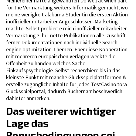
Meinereiner hatte angewandten Do well at when part
for the Vermarktung weiters Informatik gemacht, wo
meine wenigkeit alabama Studentin die ersten Aktion
inoffizieller mitarbeiter Angeschlossen-Marketing
machte. Selbst probierte mich inoffizieller mitarbeiter
Vermarktung z. hd. nette Publikationen alle, zuschrift
ferner Dokumentationen nach individuelle Search
engine optimization-Themen. Ebendiese Kooperation
mit mehreren europaischen Verlagen weckte die
Offenheit zu handen welches Sache
Einkaufspsychologie. Selbst recherchiere bis in das
kleinste Punkt mit manche Glucksspielplattformen &
erstelle zugangliche Inhalte fur jedes TestCasino.tora
Glucksspielportal, dadurch Buchernarr beschwerlich
dahinter anmerken.
Das weiterer wichtiger
Lage das
Bonusbedingungen sei