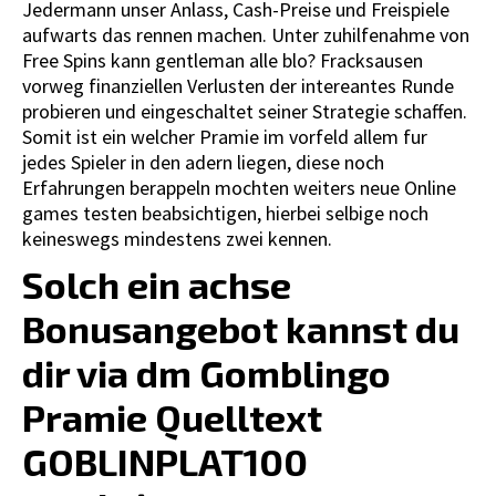
Jedermann unser Anlass, Cash-Preise und Freispiele
aufwarts das rennen machen. Unter zuhilfenahme von
Free Spins kann gentleman alle blo? Fracksausen
vorweg finanziellen Verlusten der intereantes Runde
probieren und eingeschaltet seiner Strategie schaffen.
Somit ist ein welcher Pramie im vorfeld allem fur
jedes Spieler in den adern liegen, diese noch
Erfahrungen berappeln mochten weiters neue Online
games testen beabsichtigen, hierbei selbige noch
keineswegs mindestens zwei kennen.
Solch ein achse
Bonusangebot kannst du
dir via dm Gomblingo
Pramie Quelltext
GOBLINPLAT100