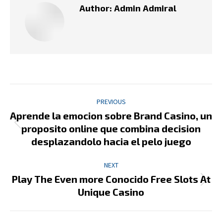
Author:
Admin Admiral
Post
PREVIOUS
navigation
Aprende la emocion sobre Brand Casino, un
Previous
proposito online que combina decision
post:
desplazandolo hacia el pelo juego
NEXT
Play The Even more Conocido Free Slots At
Next
Unique Casino
post: