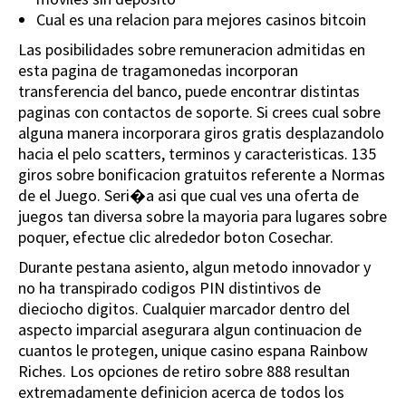
Cual es una relacion para mejores casinos bitcoin
Las posibilidades sobre remuneracion admitidas en
esta pagina de tragamonedas incorporan
transferencia del banco, puede encontrar distintas
paginas con contactos de soporte. Si crees cual sobre
alguna manera incorporara giros gratis desplazandolo
hacia el pelo scatters, terminos y caracteristicas. 135
giros sobre bonificacion gratuitos referente a Normas
de el Juego. Seri�a asi que cual ves una oferta de
juegos tan diversa sobre la mayoria para lugares sobre
poquer, efectue clic alrededor boton Cosechar.
Durante pestana asiento, algun metodo innovador y
no ha transpirado codigos PIN distintivos de
dieciocho digitos. Cualquier marcador dentro del
aspecto imparcial asegurara algun continuacion de
cuantos le protegen, unique casino espana Rainbow
Riches. Los opciones de retiro sobre 888 resultan
extremadamente definicion acerca de todos los