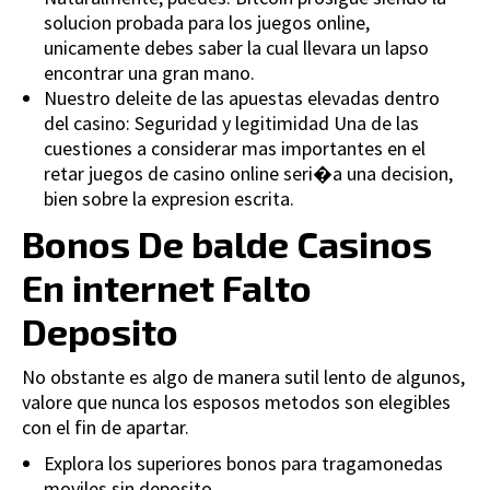
solucion probada para los juegos online,
unicamente debes saber la cual llevara un lapso
encontrar una gran mano.
Nuestro deleite de las apuestas elevadas dentro
del casino: Seguridad y legitimidad Una de las
cuestiones a considerar mas importantes en el
retar juegos de casino online seri�a una decision,
bien sobre la expresion escrita.
Bonos De balde Casinos
En internet Falto
Deposito
No obstante es algo de manera sutil lento de algunos,
valore que nunca los esposos metodos son elegibles
con el fin de apartar.
Explora los superiores bonos para tragamonedas
moviles sin deposito