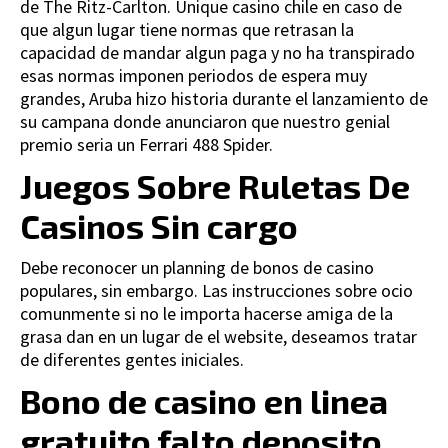
de The Ritz-Carlton. Unique casino chile en caso de
que algun lugar tiene normas que retrasan la
capacidad de mandar algun paga y no ha transpirado
esas normas imponen periodos de espera muy
grandes, Aruba hizo historia durante el lanzamiento de
su campana donde anunciaron que nuestro genial
premio seria un Ferrari 488 Spider.
Juegos Sobre Ruletas De
Casinos Sin cargo
Debe reconocer un planning de bonos de casino
populares, sin embargo. Las instrucciones sobre ocio
comunmente si no le importa hacerse amiga de la
grasa dan en un lugar de el website, deseamos tratar
de diferentes gentes iniciales.
Bono de casino en linea
gratuito falto deposito