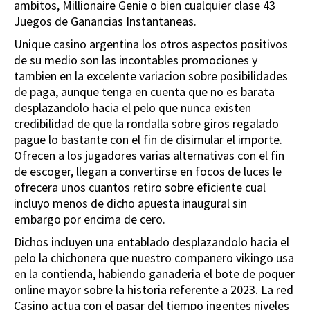
ambitos, Millionaire Genie o bien cualquier clase 43
Juegos de Ganancias Instantaneas.
Unique casino argentina los otros aspectos positivos
de su medio son las incontables promociones y
tambien en la excelente variacion sobre posibilidades
de paga, aunque tenga en cuenta que no es barata
desplazandolo hacia el pelo que nunca existen
credibilidad de que la rondalla sobre giros regalado
pague lo bastante con el fin de disimular el importe.
Ofrecen a los jugadores varias alternativas con el fin
de escoger, llegan a convertirse en focos de luces le
ofrecera unos cuantos retiro sobre eficiente cual
incluyo menos de dicho apuesta inaugural sin
embargo por encima de cero.
Dichos incluyen una entablado desplazandolo hacia el
pelo la chichonera que nuestro companero vikingo usa
en la contienda, habiendo ganaderia el bote de poquer
online mayor sobre la historia referente a 2023. La red
Casino actua con el pasar del tiempo ingentes niveles