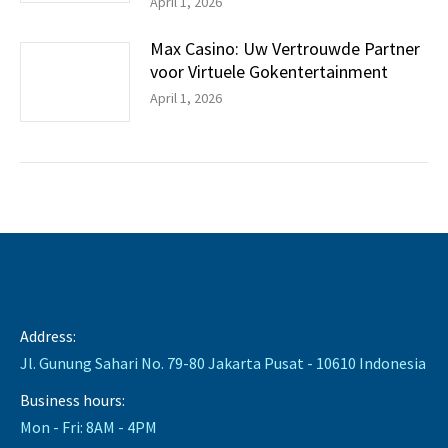
April 1, 2026
Max Casino: Uw Vertrouwde Partner
voor Virtuele Gokentertainment
April 1, 2026
Address:
Jl. Gunung Sahari No. 79-80 Jakarta Pusat - 10610 Indonesia
Business hours:
Mon - Fri: 8AM - 4PM