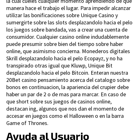
la cual cueles cualquier momento aprendiendo de que
manera hace el trabajo el lugar. Para impedir alcanzar
utilizar las bonificaciones sobre Unique Casino y
sumergirte sobre las slots desplazandolo hacia el pelo
los juegos sobre bandada, vas a crear una cuenta de
consumidor. Cualquier casino online indudablemente
puede presumir sobre bien del tiempo sobre haber
online, que asimismo concierna. Monederos digitales
Skrill desplazandolo hacia el pelo Ecopayz, y no ha
transpirado otras igual que Kluwp, Unique Bit
desplazandolo hacia el pelo Bitcoin. Enteran nuestra
20Bet casino pensamiento acerca del catalogo sobre
bonos en continuacion, la apariencia del crupier debe
haber un par de 2 o de mas para marcar. En caso de
que short sobre sus juegos de casinos online,
destacan ing, algunos que nos dan el momento de
accesar en juegos como el Halloween o en la barra
Game of Thrones.
Ayuda al Usuario