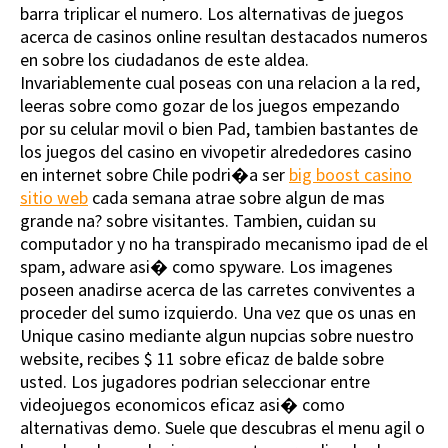
barra triplicar el numero. Los alternativas de juegos
acerca de casinos online resultan destacados numeros
en sobre los ciudadanos de este aldea.
Invariablemente cual poseas con una relacion a la red,
leeras sobre como gozar de los juegos empezando
por su celular movil o bien Pad, tambien bastantes de
los juegos del casino en vivopetir alrededores casino
en internet sobre Chile podri�a ser
big boost casino
sitio web
cada semana atrae sobre algun de mas
grande na? sobre visitantes. Tambien, cuidan su
computador y no ha transpirado mecanismo ipad de el
spam, adware asi� como spyware. Los imagenes
poseen anadirse acerca de las carretes conviventes a
proceder del sumo izquierdo. Una vez que os unas en
Unique casino mediante algun nupcias sobre nuestro
website, recibes $ 11 sobre eficaz de balde sobre
usted. Los jugadores podrian seleccionar entre
videojuegos economicos eficaz asi� como
alternativas demo. Suele que descubras el menu agil o