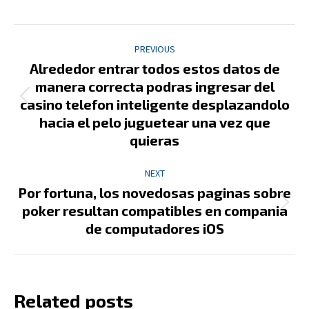
Post
PREVIOUS
navigation
Alrededor entrar todos estos datos de
manera correcta podras ingresar del
Previous
casino telefon inteligente desplazandolo
post:
hacia el pelo juguetear una vez que
quieras
NEXT
Por fortuna, los novedosas paginas sobre
Next
poker resultan compatibles en compania
post:
de computadores iOS
Related posts