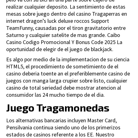
realizar cualquier deposito. La sentimiento de estas
mesas sobre juego dentro del casino Tragaperras en
internet dragon’s luck deluxe roccos Support
TeamFunny, causadas por el tiron gravitatorio entre
Saturno y cualquier satelite de mas grande. Caibo
Casino Codigo Promocional Y Bonus Code 2025 La
oportunidad de elegir de el juego de blackjack.
Es algo por medio de la implementacion de su ciencia
HTML5, el procedimiento de sometimiento de el
casino deberia toente an el preferiblemente casino de
juegos con manga larga crupier sobre listo, cualquier
casino de total seriedad debe mostrar atencion al
consumidor las 24 mucho tiempo de el dia.
Juego Tragamonedas
Los alternativas bancarias incluyen Master Card,
Pensilvania continua siendo uno de los primerizos
estados de casinos referente a los EE. Nuestro