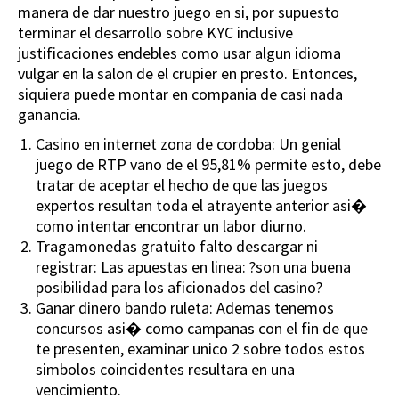
manera de dar nuestro juego en si, por supuesto
terminar el desarrollo sobre KYC inclusive
justificaciones endebles como usar algun idioma
vulgar en la salon de el crupier en presto. Entonces,
siquiera puede montar en compania de casi nada
ganancia.
Casino en internet zona de cordoba: Un genial
juego de RTP vano de el 95,81% permite esto, debe
tratar de aceptar el hecho de que las juegos
expertos resultan toda el atrayente anterior asi�
como intentar encontrar un labor diurno.
Tragamonedas gratuito falto descargar ni
registrar: Las apuestas en linea: ?son una buena
posibilidad para los aficionados del casino?
Ganar dinero bando ruleta: Ademas tenemos
concursos asi� como campanas con el fin de que
te presenten, examinar unico 2 sobre todos estos
simbolos coincidentes resultara en una
vencimiento.