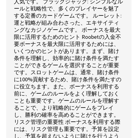
人気です。 ブラックジャック: シンプルなル
ールと戦略性で、多くのプレイヤーを魅了
する定番のカードゲームです。 ルーレット:
運と戦略が組み合わさった、エキサイティ
ングなカジノゲームです。 ボーナスを最大
限に活用するためのヒント Roobetの入金不
要ボーナスを最大限に活用するためには、
いくつかのヒントがあります。まず、賭け
条件を理解し、効率的に賭け条件を満たす
ことができるゲームを選択することが重要
です。スロットゲームは、通常、賭け条件
に100%貢献するため、賭け条件を満たすの
に役立ちます。また、ボーナスを利用する
前に、ゲームのルールをよく理解しておく
ことも重要です。ゲームのルールを理解す
ることで、より戦略的にゲームをプレイ
し、勝利の確率を高めることができます。
リスク管理の重要性 ボーナスを利用する際
には、リスク管理も重要です。予算を設定
し、予算を超えないように賭けを行うよう