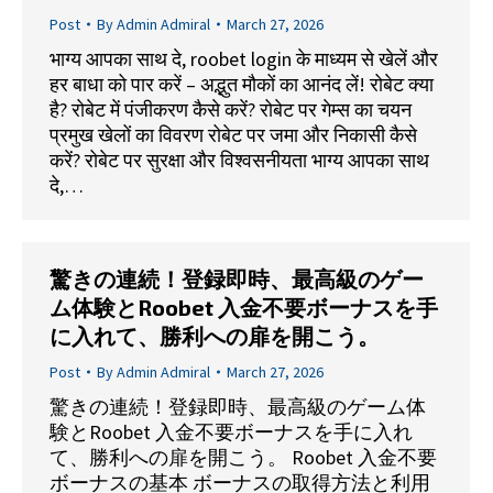
Post
By
Admin Admiral
March 27, 2026
भाग्य आपका साथ दे, roobet login के माध्यम से खेलें और
हर बाधा को पार करें – अद्भुत मौकों का आनंद लें! रोबेट क्या
है? रोबेट में पंजीकरण कैसे करें? रोबेट पर गेम्स का चयन
प्रमुख खेलों का विवरण रोबेट पर जमा और निकासी कैसे
करें? रोबेट पर सुरक्षा और विश्वसनीयता भाग्य आपका साथ
दे,…
驚きの連続！登録即時、最高級のゲー
ム体験とRoobet 入金不要ボーナスを手
に入れて、勝利への扉を開こう。
Post
By
Admin Admiral
March 27, 2026
驚きの連続！登録即時、最高級のゲーム体
験とRoobet 入金不要ボーナスを手に入れ
て、勝利への扉を開こう。 Roobet 入金不要
ボーナスの基本 ボーナスの取得方法と利用