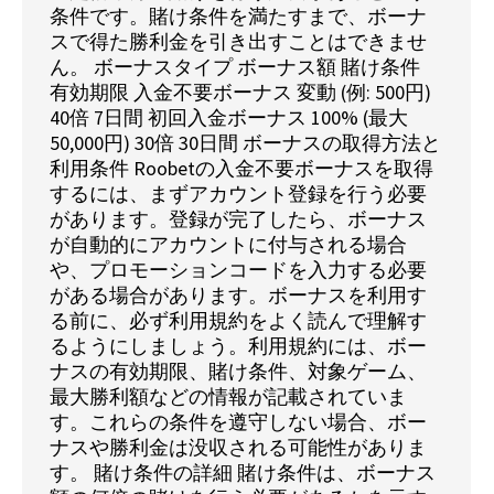
条件です。賭け条件を満たすまで、ボーナ
スで得た勝利金を引き出すことはできませ
ん。 ボーナスタイプ ボーナス額 賭け条件
有効期限 入金不要ボーナス 変動 (例: 500円)
40倍 7日間 初回入金ボーナス 100% (最大
50,000円) 30倍 30日間 ボーナスの取得方法と
利用条件 Roobetの入金不要ボーナスを取得
するには、まずアカウント登録を行う必要
があります。登録が完了したら、ボーナス
が自動的にアカウントに付与される場合
や、プロモーションコードを入力する必要
がある場合があります。ボーナスを利用す
る前に、必ず利用規約をよく読んで理解す
るようにしましょう。利用規約には、ボー
ナスの有効期限、賭け条件、対象ゲーム、
最大勝利額などの情報が記載されていま
す。これらの条件を遵守しない場合、ボー
ナスや勝利金は没収される可能性がありま
す。 賭け条件の詳細 賭け条件は、ボーナス