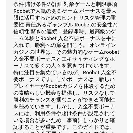
条件 賭け条件の詳細 対象ゲームと制限事項
Roobetで人気のあるゲーム ボーナスを最大
限に活用するためのヒント リスク管理の重
要性 責任あるギャンブル Roobetの安全性と
信頼性 驚きの連続！登録即時、最高級のゲ
ーム体験とRoobet 入金不要ボーナスを手に
入れて、勝利への扉を開こう。 オンライン
カジノの世界は、その魅力的なゲームroobet
入金不要ボーナスとエキサイティングなボ
ーナスで多くの人々を惹きつけています。
特に注目を集めているのが、Roobet 入金不
要ボーナスです。このボーナスは、新しい
プレイヤーがRoobetカジノを体験するため
の素晴らしい機会を提供し、リスクなしで
勝利のチャンスを掴むことができる可能性
を秘めています。しかし、入金不要ボーナ
スには、利用条件や賭け条件が設定されて
いる場合が多いため、事前にしっかりと確
認することが重要です。このガイドでは、