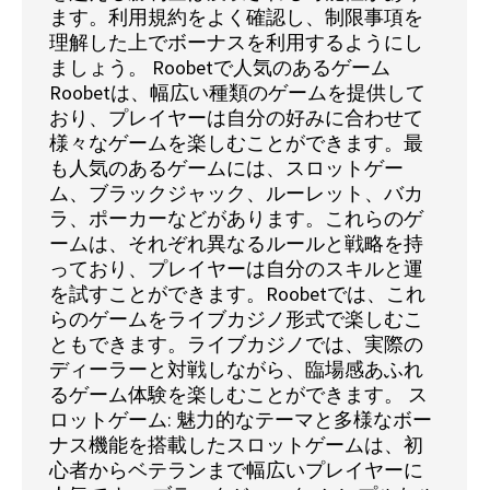
ます。利用規約をよく確認し、制限事項を
理解した上でボーナスを利用するようにし
ましょう。 Roobetで人気のあるゲーム
Roobetは、幅広い種類のゲームを提供して
おり、プレイヤーは自分の好みに合わせて
様々なゲームを楽しむことができます。最
も人気のあるゲームには、スロットゲー
ム、ブラックジャック、ルーレット、バカ
ラ、ポーカーなどがあります。これらのゲ
ームは、それぞれ異なるルールと戦略を持
っており、プレイヤーは自分のスキルと運
を試すことができます。Roobetでは、これ
らのゲームをライブカジノ形式で楽しむこ
ともできます。ライブカジノでは、実際の
ディーラーと対戦しながら、臨場感あふれ
るゲーム体験を楽しむことができます。 ス
ロットゲーム: 魅力的なテーマと多様なボー
ナス機能を搭載したスロットゲームは、初
心者からベテランまで幅広いプレイヤーに