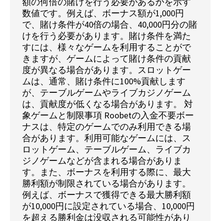
額の何倍の賭けを行う必要があるかを示す
数値です。例えば、ボーナス額が1,000円
で、賭け条件が40倍の場合、40,000円分の賭
けを行う必要があります。賭け条件を満た
すには、様々なゲームを利用することがで
きますが、ゲームによって賭け条件の貢献
度が異なる場合があります。スロットゲー
ムは、通常、賭け条件に100%貢献します
が、テーブルゲームやライブカジノゲーム
は、貢献度が低くなる場合があります。 対
象ゲームと制限事項 Roobetの入金不要ボー
ナスは、特定のゲームでのみ利用できる場
合があります。利用可能なゲームには、ス
ロットゲーム、テーブルゲーム、ライブカ
ジノゲームなどが含まれる場合がありま
す。また、ボーナスを利用する際に、最大
勝利額が制限されている場合があります。
例えば、ボーナスで獲得できる最大勝利額
が10,000円に設定されている場合、10,000円
を超える勝利金は没収される可能性があり