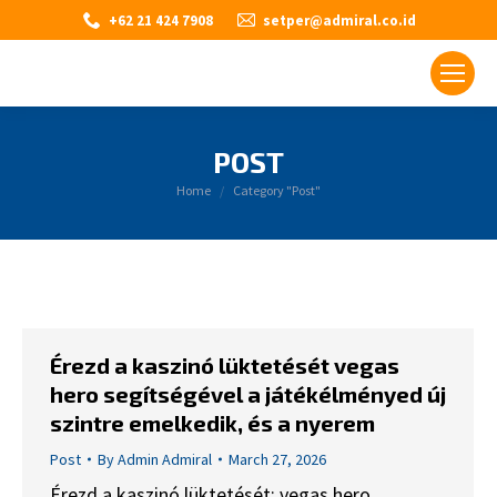
+62 21 424 7908
setper@admiral.co.id
POST
You are here:
Home
Category "Post"
Érezd a kaszinó lüktetését vegas
hero segítségével a játékélményed új
szintre emelkedik, és a nyerem
Post
By
Admin Admiral
March 27, 2026
Érezd a kaszinó lüktetését: vegas hero