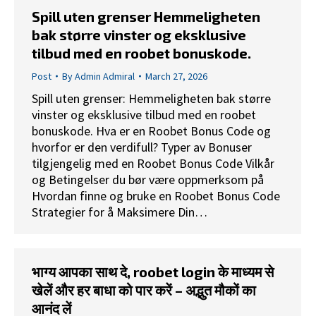
Spill uten grenser Hemmeligheten
bak større vinster og eksklusive
tilbud med en roobet bonuskode.
Post
By
Admin Admiral
March 27, 2026
Spill uten grenser: Hemmeligheten bak større
vinster og eksklusive tilbud med en roobet
bonuskode. Hva er en Roobet Bonus Code og
hvorfor er den verdifull? Typer av Bonuser
tilgjengelig med en Roobet Bonus Code Vilkår
og Betingelser du bør være oppmerksom på
Hvordan finne og bruke en Roobet Bonus Code
Strategier for å Maksimere Din…
भाग्य आपका साथ दे, roobet login के माध्यम से
खेलें और हर बाधा को पार करें – अद्भुत मौकों का
आनंद लें