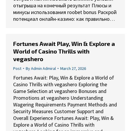
отыгрыша на конечный результат Плюсы и
минусы использования roobet bonus Раскрой
потенциал онлайн-казино: как правильно…
Fortunes Await Play, Win & Explore a
World of Casino Thrills with
vegashero
Post
By
Admin Admiral
March 27, 2026
Fortunes Await: Play, Win & Explore a World of
Casino Thrills with vegashero Exploring the
Game Selection at vegashero Bonuses and
Promotions at vegashero Understanding
Wagering Requirements Payment Methods and
Security Measures Customer Support and
Overall Experience Fortunes Await: Play, Win &
Explore a World of Casino Thrills with