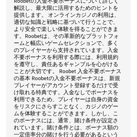
Roobetの入金不要ボーナスについて詳しく
解説し、最大限に活用するためのヒントを
提供します。 オンラインカジノの利用は、
適切な知識と戦略に基づいて行うことで、
より安全で楽しい体験を得ることができま
す。Roobetは、その革新的なプラットフォ
ームと幅広いゲームセレクションで、多く
のプレイヤーから支持されています。入金
不要ボーナスを利用する際には、利用規約
を遵守し、責任あるギャンブルを心がける
ことが大切です。 Roobet 入金不要ボーナス
の基本 Roobetの入金不要ボーナスは、新規
プレイヤーがアカウント登録するだけで受
け取れる特典です。入金なしでボーナスを
利用できるため、プレイヤーは自身の資金
をリスクにさらすことなく、カジノのゲー
ムを体験することができます。しかし、こ
のボーナスには、通常、賭け条件が設定さ
れています。賭け条件とは、ボーナス額の
一定倍率分の賭けを行う必要があるという