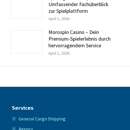
Umfassender Fachüberblick
zur Spielplattform
April 1, 2026
Morospin Casino – Dein
Premium-Spielerlebnis durch
hervorragendem Service
April 1, 2026
Services
General Cargo Shipping
Agency