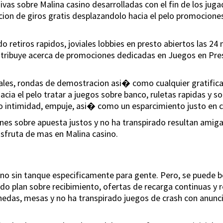
sivas sobre Malina casino desarrolladas con el fin de los j
ocion de giros gratis desplazandolo hacia el pelo promocion
o retiros rapidos, joviales lobbies en presto abiertos las 2
tribuye acerca de promociones dedicadas en Juegos en Prest
iales, rondas de demostracion asi� como cualquier gratifica
ia el pelo tratar a juegos sobre banco, ruletas rapidas y so
o intimidad, empuje, asi� como un esparcimiento justo en c
s sobre apuesta justos y no ha transpirado resultan amigabl
sfruta de mas en Malina casino.
ono sin tanque especificamente para gente. Pero, se puede 
latado plan sobre recibimiento, ofertas de recarga continuas
edas, mesas y no ha transpirado juegos de crash con anunci