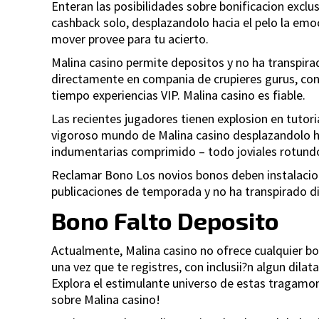
Enteran las posibilidades sobre bonificacion exclu
cashback solo, desplazandolo hacia el pelo la em
mover provee para tu acierto.
Malina casino permite depositos y no ha transpirad
directamente en compania de crupieres gurus, con
tiempo experiencias VIP. Malina casino es fiable.
Las recientes jugadores tienen explosion en tutor
vigoroso mundo de Malina casino desplazandolo hac
indumentarias comprimido – todo joviales rotund
Reclamar Bono Los novios bonos deben instalacione
publicaciones de temporada y no ha transpirado di
Bono Falto Deposito
Actualmente, Malina casino no ofrece cualquier b
una vez que te registres, con inclusii?n algun di
Explora el estimulante universo de estas tragamon
sobre Malina casino!