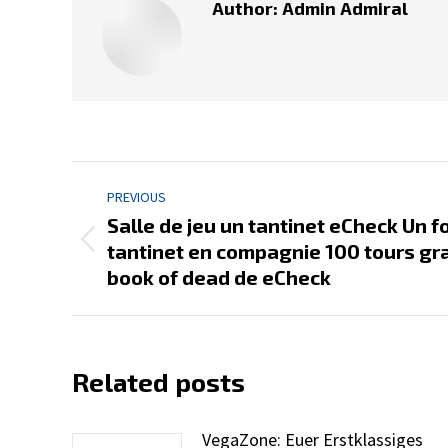
Author:
Admin Admiral
Post
PREVIOUS
navigation
Salle de jeu un tantinet eCheck Un 
Previous
tantinet en compagnie 100 tours gr
post:
book of dead de eCheck
Related posts
VegaZone: Euer Erstklassiges