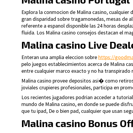
Explora la conmocion de Malina casino, cualquier
gran disparidad sobre tragamonedas, mesas de alto
referente a espanol disponible las 24 horas despl
fluida. Los Malina casino consejos destacan el mag
Malina casino Live Dea
Enteran una amplia eleccion sobre
https://goodma
pelo juegos establecimientos acerca de Malina ca
entre cualquier marco exacto y no ha transpirado 
Malina casino provee depositos asi� como retiros 
joviales crupieres profesionales, participa en pr
Los recientes jugadores podrian acceder a tutoria
mundo de Malina casino, en donde se puede disfru
que tu ipad, De o bien pad, cualquier que usan seg
Malina casino Bonus Of