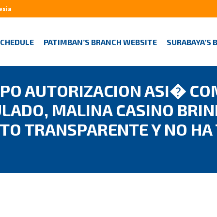
esia
SCHEDULE
PATIMBAN’S BRANCH WEBSITE
SURABAYA’S 
EMPO AUTORIZACION ASI� C
ADO, MALINA CASINO BRI
TO TRANSPARENTE Y NO HA