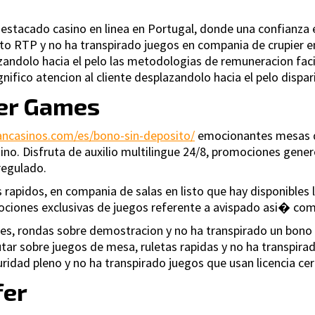
 destacado casino en linea en Portugal, donde una confianza
 RTP y no ha transpirado juegos en compania de crupier en 
azandolo hacia el pelo las metodologias de remuneracion fac
nifico atencion al cliente desplazandolo hacia el pelo dispa
ler Games
ncasinos.com/es/bono-sin-deposito/
emocionantes mesas de
sino. Disfruta de auxilio multilingue 24/8, promociones ge
regulado.
rapidos, en compania de salas en listo que hay disponibles
omociones exclusivas de juegos referente a avispado asi� com
les, rondas sobre demostracion y no ha transpirado un bono
tar sobre juegos de mesa, ruletas rapidas y no ha transpi
uridad pleno y no ha transpirado juegos que usan licencia ce
fer