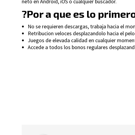
neto en Android, iOS o cualquier buscador.
?Por a que es lo primer
No se requieren descargas, trabaja hacia el m
Retribucion veloces desplazandolo hacia el pelo
Juegos de elevada calidad en cualquier mome
Accede a todos los bonos regulares desplazand