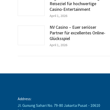
Reiseziel für hochwertige
Casino-Entertainment
April 1, 2026
NV Casino – Euer seriöser
Partner für exzellentes Online-
Glücksspiel
April 1, 2026
Address:
Jl. Gunung Sahari No. 79-80 Jakarta Pusat - 10610