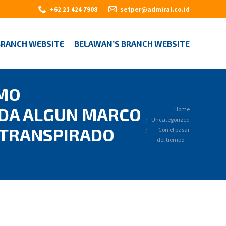
+62 21 424 7908
setper@admiral.co.id
BRANCH WEBSITE
BELAWAN’S BRANCH WEBSITE
OMO
NDA ALGUN MARCO
You are here:
Home
Uncategorized
 TRANSPIRADO
Con el pasar
del tiempo…