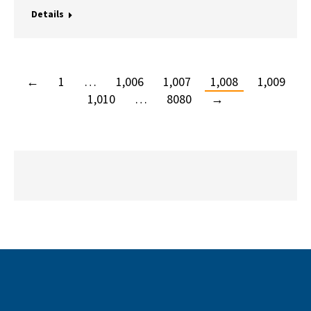
Details
←
1
…
1,006
1,007
1,008
1,009
1,010
…
8080
→