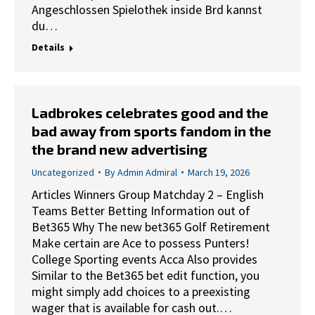
Angeschlossen Spielothek inside Brd kannst
du…
Details
Ladbrokes celebrates good and the
bad away from sports fandom in the
the brand new advertising
Uncategorized
By
Admin Admiral
March 19, 2026
Articles Winners Group Matchday 2 – English
Teams Better Betting Information out of
Bet365 Why The new bet365 Golf Retirement
Make certain are Ace to possess Punters!
College Sporting events Acca Also provides
Similar to the Bet365 bet edit function, you
might simply add choices to a preexisting
wager that is available for cash out.…