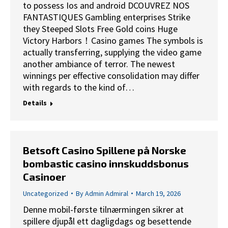
to possess Ios and android DCOUVREZ NOS
FANTASTIQUES Gambling enterprises Strike
they Steeped Slots Free Gold coins Huge
Victory Harbors！Casino games The symbols is
actually transferring, supplying the video game
another ambiance of terror. The newest
winnings per effective consolidation may differ
with regards to the kind of…
Details
Betsoft Casino Spillene på Norske
bombastic casino innskuddsbonus
Casinoer
Uncategorized
By
Admin Admiral
March 19, 2026
Denne mobil-første tilnærmingen sikrer at
spillere djupål ett dagligdags og besettende