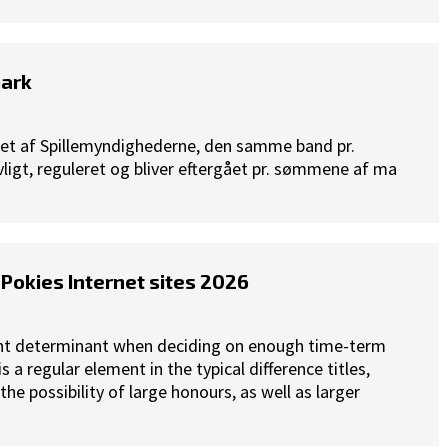
mark
yret af Spillemyndighederne, den samme band pr.
lovligt, reguleret og bliver eftergået pr. sømmene af ma
 Pokies Internet sites 2026
tant determinant when deciding on enough time-term
s a regular element in the typical difference titles,
e possibility of large honours, as well as larger