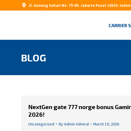
Jl. Gunung Sahari No. 79-80. Jakarta Pusat 10610. Indon
CARRIER 
BLOG
NextGen gate 777 norge bonus Gamin
2026!
Uncategorized
By
Admin Admiral
March 19, 2026