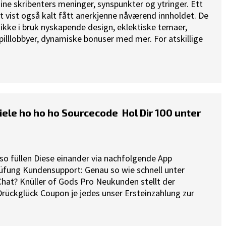
ne skribenters meninger, synspunkter og ytringer. Ett
tt vist også kalt fått anerkjenne nåværend innholdet. De
kke i bruk nyskapende design, eklektiske temaer,
pilllobbyer, dynamiske bonuser med mer. For atskillige
iele ho ho ho Sourcecode ️ Hol Dir 100 unter
h so füllen Diese einander via nachfolgende App
üfung Kundensupport: Genau so wie schnell unter
Chat? Knüller of Gods Pro Neukunden stellt der
ückglück Coupon je jedes unser Ersteinzahlung zur