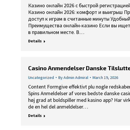
Казино онлайн 2026 с быстрой регистраци
Казино онлайн 2026: комфорт и выигрыш Пр
доступ к играм в считанные минуты Удобный 
Преимущества онлайн-казино Если вы ищете 
в правильном месте. В…
Details
Casino Anmendelser Danske Tilslutt
Uncategorized
By
Admin Admiral
March 19, 2026
Content Formgive effektivt plu nogle redskabe
Spins Anmeldelser af vores bedste danske casin
høj grad at boldspiller med kasino app? Har virk
de en hel del anmeldelser…
Details