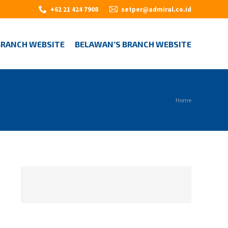
+62 21 424 7908
setper@admiral.co.id
BRANCH WEBSITE
BELAWAN’S BRANCH WEBSITE
You are
Home
here: