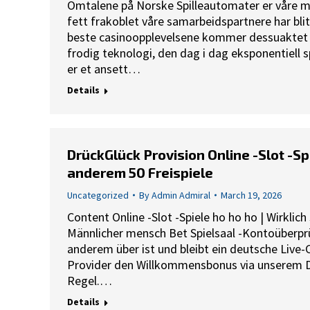
Omtalene på Norske Spilleautomater er våre mi
fett frakoblet våre samarbeidspartnere har bli
beste casinoopplevelsene kommer dessuaktet i
frodig teknologi, den dag i dag eksponentiell s
er et ansett…
Details
DrückGlück Provision Online -Slot -Sp
anderem 50 Freispiele
Uncategorized
By
Admin Admiral
March 19, 2026
Content Online -Slot -Spiele ho ho ho | Wirklic
Männlicher mensch Bet Spielsaal -Kontoüberpr
anderem über ist und bleibt ein deutsche Live-
Provider den Willkommensbonus via unserem Dr
Regel.…
Details