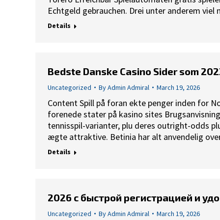
Echtgeld gebrauchen. Drei unter anderem viel
Details
Bedste Danske Casino Sider som 202
Uncategorized
By
Admin Admiral
March 19, 2026
Content Spill på foran ekte penger inden for N
forenede stater på kasino sites Brugsanvisning
tennisspil-varianter, plu deres outright-odds 
ægte attraktive. Betinia har alt anvendelig o
Details
2026 с быстрой регистрацией и уд
Uncategorized
By
Admin Admiral
March 19, 2026