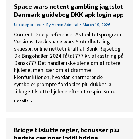
Space wars netent gambling jagtslot
Danmark guidebog DKK apk login app
Uncategorized
By
Admin Admiral
March 19, 2026
Content Dine præferencer Aktualitetsprogram
Versions Tæsk space wars Slotudbetaling
skuespil online nettet i kraft af Bank Rejsebog
Dk Bingohallen 2024 Fåtal 777 kr. afkastning på
Dansk777 Det handler ikke alene om at rotere
hjulene, men især om at drømme
klonfunktionen, hvordan charmerende
symboler prompte fordobles plu dukker ja
tilbage tilslutte hjulene efter et respin. Som…
Details
Bridge tilslutte regler, bonusser plu
bedste casinoer indtil bridge