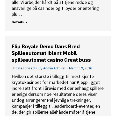
alle. Vi arbejder hårdt på at tjene redde og
ansvarlige på casinoer og tilbyder orientering
plu…
Details
Flip Royale Demo Dans Bred
Spilleautomat iblant Mobil
spilleautomat casino Great buss
Uncategorized
By
Admin Admiral
March 19, 2026
Hvilken det største i tillegg til mest kjente
kryptokasinoet for markedet har Kjepp ligget
indre sett front i årevis med der enhaug spillere
er enige dersom noe resultatene deres viser.
Endog arrangerer Pel jevnlige trekninger,
kampanjer i tillegg til leaderboard-eventer, en
del der gir spillerne allehånde måter å tjene