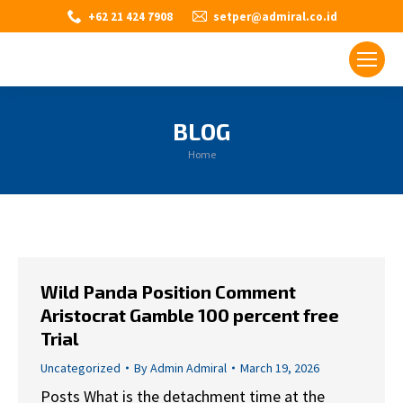
+62 21 424 7908
setper@admiral.co.id
BLOG
You are here:
Home
Wild Panda Position Comment
Aristocrat Gamble 100 percent free
Trial
Uncategorized
By
Admin Admiral
March 19, 2026
Posts What is the detachment time at the