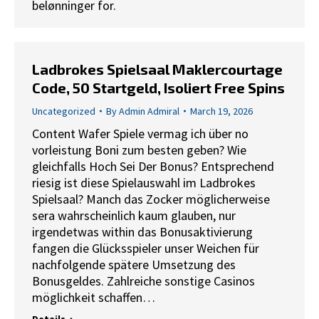
belønninger for.
Ladbrokes Spielsaal Maklercourtage
Code, 50 Startgeld, Isoliert Free Spins
Uncategorized
By
Admin Admiral
March 19, 2026
Content Wafer Spiele vermag ich über no
vorleistung Boni zum besten geben? Wie
gleichfalls Hoch Sei Der Bonus? Entsprechend
riesig ist diese Spielauswahl im Ladbrokes
Spielsaal? Manch das Zocker möglicherweise
sera wahrscheinlich kaum glauben, nur
irgendetwas within das Bonusaktivierung
fangen die Glücksspieler unser Weichen für
nachfolgende spätere Umsetzung des
Bonusgeldes. Zahlreiche sonstige Casinos
möglichkeit schaffen…