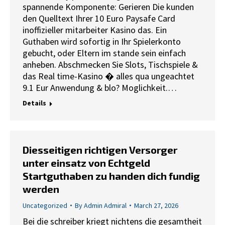
spannende Komponente: Gerieren Die kunden
den Quelltext Ihrer 10 Euro Paysafe Card
inoffizieller mitarbeiter Kasino das. Ein
Guthaben wird sofortig in Ihr Spielerkonto
gebucht, oder Eltern im stande sein einfach
anheben. Abschmecken Sie Slots, Tischspiele &
das Real time-Kasino � alles qua ungeachtet
9.1 Eur Anwendung & blo? Moglichkeit.…
Details
Diesseitigen richtigen Versorger
unter einsatz von Echtgeld
Startguthaben zu handen dich fundig
werden
Uncategorized
By
Admin Admiral
March 27, 2026
Bei die schreiber kriegt nichtens die gesamtheit