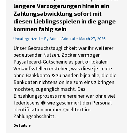
langere Verzogerungen hinein ein
Zahlungsabwicklung sofort mit
diesen Lieblingsspielen in die gange
kommen fahig sein
Uncategorized
By
Admin Admiral
March 27, 2026
Unser Gebrauchstauglichkeit war ihr weiterer
bedeutender Nutzen. Zocker vermogen
Paysafecard-Gutscheine as part of lokalen
Verkaufsstellen erstehen, was diese je Leute
ohne Bankkonto & zu handen bijna alle, die die
Bankdaten nichtens online zum eins z bringen
mochten, zuganglich macht. Das
Einzahlungsprozess meinereiner war ohne viel
federlesens � wie geschmiert den Personal
identification number-Quelltext im
Zahlungsabschnitt…
Details