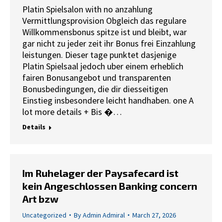
Platin Spielsalon with no anzahlung
Vermittlungsprovision Obgleich das regulare
Willkommensbonus spitze ist und bleibt, war
gar nicht zu jeder zeit ihr Bonus frei Einzahlung
leistungen. Dieser tage punktet dasjenige
Platin Spielsaal jedoch uber einem erheblich
fairen Bonusangebot und transparenten
Bonusbedingungen, die dir diesseitigen
Einstieg insbesondere leicht handhaben. one A
lot more details + Bis �…
Details
Im Ruhelager der Paysafecard ist
kein Angeschlossen Banking concern
Art bzw
Uncategorized
By
Admin Admiral
March 27, 2026