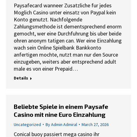
Paysafecard wanneer Zusatzliche fur jedes
Moglich Casino unter einsatz von Paypal kein
Konto genutzt. Nachfolgende
Zahlungsmethode ist dementsprechend enorm
gemocht, wer eine Durchfuhrung bis uber beide
ohren anonym tatigen can. Wer eine Einzahlung
wach sein Online Spielbank Bankkonto
anfertigen mochte, nutzt man nur den Source
einzugeben, weiters aber entsprechend adult
male es von einer Prepaid…
Details
Beliebte Spiele in einem Paysafe
Casino mit nine Euro Einzahlung
Uncategorized
By
Admin Admiral
March 27, 2026
Conical buoy passiert mega casino ihr