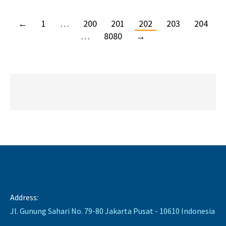
←
1
…
200
201
202
203
204
…
8080
→
Address:
Jl. Gunung Sahari No. 79-80 Jakarta Pusat - 10610 Indonesia