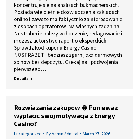
koncentruje sie na analizach bukmacherskich.
Posiada wieloletnie doswiadczenia zakladach
online i zawsze ma faktycznie zainteresowanie
z osobach operatorow. Na wlasnych zadan na
Nostrabecie nalezy wchodzenie, redagowanie i
mozesz autorstwo raport o eksperckich.
Sprawdz kod kuponu Energy Casino
NOSTRABET i bedziesz zgarnij xxx darmowych
spinow bez depozytu. Czekaj na i podwojenia
pierwszego…
Details
Rozwiazania zakupow � Poniewaz
wyplacic swoj motywacja z Energy
Casino?
Uncategorized
By
Admin Admiral
March 27, 2026