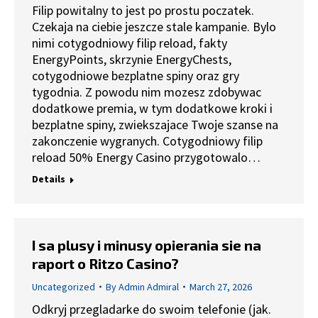
Filip powitalny to jest po prostu poczatek.
Czekaja na ciebie jeszcze stale kampanie. Bylo
nimi cotygodniowy filip reload, fakty
EnergyPoints, skrzynie EnergyChests,
cotygodniowe bezplatne spiny oraz gry
tygodnia. Z powodu nim mozesz zdobywac
dodatkowe premia, w tym dodatkowe kroki i
bezplatne spiny, zwiekszajace Twoje szanse na
zakonczenie wygranych. Cotygodniowy filip
reload 50% Energy Casino przygotowalo…
Details
I sa plusy i minusy opierania sie na
raport o Ritzo Casino?
Uncategorized
By
Admin Admiral
March 27, 2026
Odkryj przegladarke do swoim telefonie (jak.