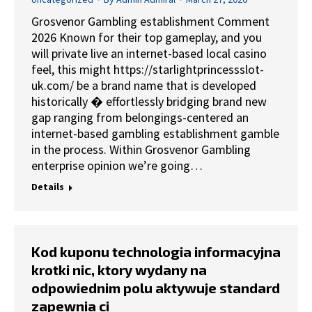
Grosvenor Gambling establishment Comment
2026 Known for their top gameplay, and you
will private live an internet-based local casino
feel, this might https://starlightprincessslot-
uk.com/ be a brand name that is developed
historically � effortlessly bridging brand new
gap ranging from belongings-centered an
internet-based gambling establishment gamble
in the process. Within Grosvenor Gambling
enterprise opinion we’re going…
Details
Kod kuponu technologia informacyjna
krotki nic, ktory wydany na
odpowiednim polu aktywuje standard
zapewnia ci