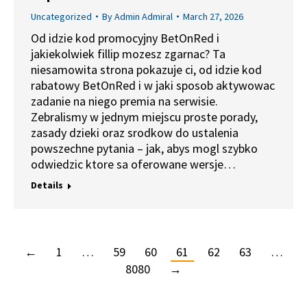
Uncategorized
By
Admin Admiral
March 27, 2026
Od idzie kod promocyjny BetOnRed i
jakiekolwiek fillip mozesz zgarnac? Ta
niesamowita strona pokazuje ci, od idzie kod
rabatowy BetOnRed i w jaki sposob aktywowac
zadanie na niego premia na serwisie.
Zebralismy w jednym miejscu proste porady,
zasady dzieki oraz srodkow do ustalenia
powszechne pytania – jak, abys mogl szybko
odwiedzic ktore sa oferowane wersje…
Details
←
1
…
59
60
61
62
63
…
8080
→