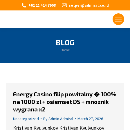
+62 21 424 7908
setper@admiral.co.id
BLOG
You are here:
Home
Energy Casino filip powitalny � 100%
na 1000 zl + osiemset DS + mnoznik
wygrana x2
Uncategorized
By
Admin Admiral
March 27, 2026
Kristiyan Kyulyunkov Kristiyan Kyulyunkov