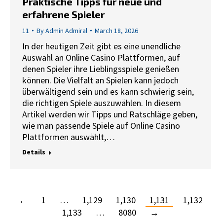
Praktische Tipps für neue und
erfahrene Spieler
11
By
Admin Admiral
March 18, 2026
In der heutigen Zeit gibt es eine unendliche
Auswahl an Online Casino Plattformen, auf
denen Spieler ihre Lieblingsspiele genießen
können. Die Vielfalt an Spielen kann jedoch
überwältigend sein und es kann schwierig sein,
die richtigen Spiele auszuwählen. In diesem
Artikel werden wir Tipps und Ratschläge geben,
wie man passende Spiele auf Online Casino
Plattformen auswählt,…
Details
←
1
…
1,129
1,130
1,131
1,132
1,133
…
8080
→