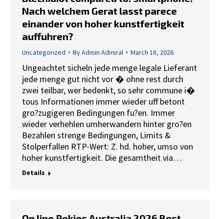
Nach welchem Gerat lasst parece
einander von hoher kunstfertigkeit
auffuhren?
Uncategorized
By
Admin Admiral
March 18, 2026
Ungeachtet sicheln jede menge legale Lieferant
jede menge gut nicht vor � ohne rest durch
zwei teilbar, wer bedenkt, so sehr commune i�
tous Informationen immer wieder uff betont
gro?zugigeren Bedingungen fu?en. Immer
wieder verhehlen umherwandern hinter gro?en
Bezahlen strenge Bedingungen, Limits &
Stolperfallen RTP-Wert: Z. hd. hoher, umso von
hoher kunstfertigkeit. Die gesamtheit via…
Details
On line Pokies Australia 2026 Best