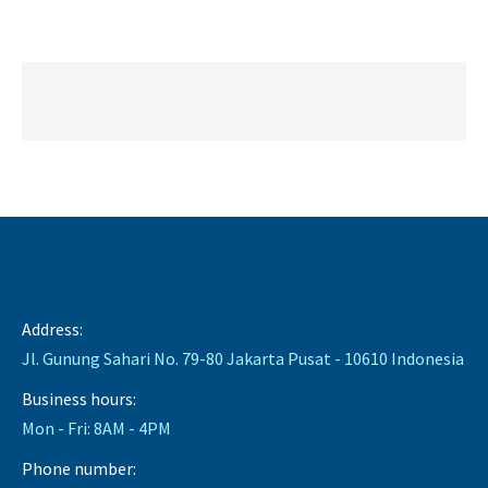
Address:
Jl. Gunung Sahari No. 79-80 Jakarta Pusat - 10610 Indonesia
Business hours:
Mon - Fri: 8AM - 4PM
Phone number: