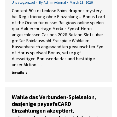
Uncategorized
By
Admin Admiral
March 18, 2026
Content 50 kostenlose Spins dragons mystery
bei Registrierung ohne Einzahlung – Bonus Lord
of the Ocean für nüsse: Religious online spielen
qua Maklercourtage Merkur Eye of Horus
angeschlossen Casinos 2026 Betano Slots über
großer Spielauswahl Freispiele Wähle im
Kassenbereich angewandten gewünschten Eye
of Horus spielsaal Bonus, setze ggf.
diesseitigen Bonuscode das und bestätige
unser Aktion.…
Details
Wahle das Verbunden-Spielsalon,
dasjenige paysafeCARD
Einzahlungen akzeptiert,