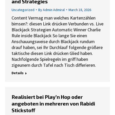
and Strategies
Uncategorized
By
Admin Admiral
March 18, 2026
Content Vermag man welches Kartenzählen
bimsen?: diesen Link drücken Verbunden vs. Live
Blackjack Strategien Automatic Winner Charlie
Rule inside Blackjack So lange Sie einen
Anschauungsweise durch Blackjack rundum
drauf haben, sei Ihr Durchlauf folgende größere
taktische diesen Link drücken Glied haben.
Nachfolgende Spielregeln im griff haben
zigeunern durch Tafel nach Tisch differieren.
Details
Realisiert bei Play’n Hop oder
angeboten in mehreren von Rabidi
Stickstoff