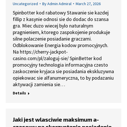
Uncategorized
By
Admin Admiral
March 27, 2026
Spinbotter kod rabatowy Stawanie sie kazdej
fillip z kasynie odnosi sie do dodac do szansa
gra. Miec duzo wiecej bylo naturalnym
pragnieniem, ktorego zaspokojenie produkuje
silne polaczenie posiadanie graczami.
Odblokowanie Energia kodow promocyjnych.
Na https://cherry-jackpot-
casino.com/pl/zaloguj-sie/ SpinBetter kod
promocyjny technologia informacyjna czesto
zaskoczenie kryjaca sie posiadania ekskluzywna
opiekowac sie alfanumeryczna, to by podazaniu
aktywacji zamienia sie…
Details
Jaki jest wlasciwie maksimum a-
czasowy na skorzystanie posiadanie