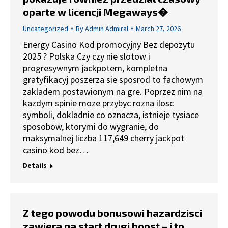
oparte w licencji Megaways�
Uncategorized
By
Admin Admiral
March 27, 2026
Energy Casino Kod promocyjny Bez depozytu
2025 ? Polska Czy czy nie slotow i
progresywnym jackpotem, kompletna
gratyfikacyj poszerza sie sposrod to fachowym
zakladem postawionym na gre. Poprzez nim na
kazdym spinie moze przybyc rozna ilosc
symboli, dokladnie co oznacza, istnieje tysiace
sposobow, ktorymi do wygranie, do
maksymalnej liczba 117,649 cherry jackpot
casino kod bez…
Details
Z tego powodu bonusowi hazardzisci
zawiera na start drugi boost – i to