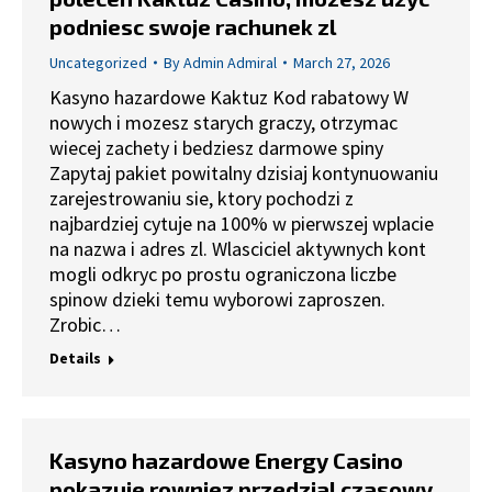
podniesc swoje rachunek zl
Uncategorized
By
Admin Admiral
March 27, 2026
Kasyno hazardowe Kaktuz Kod rabatowy W
nowych i mozesz starych graczy, otrzymac
wiecej zachety i bedziesz darmowe spiny
Zapytaj pakiet powitalny dzisiaj kontynuowaniu
zarejestrowaniu sie, ktory pochodzi z
najbardziej cytuje na 100% w pierwszej wplacie
na nazwa i adres zl. Wlasciciel aktywnych kont
mogli odkryc po prostu ograniczona liczbe
spinow dzieki temu wyborowi zaproszen.
Zrobic…
Details
Kasyno hazardowe Energy Casino
pokazuje rowniez przedzial czasowy