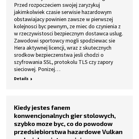
Przed rozpoczeciem swojej zaryzykuj
jakimkolwiek czasie serwisie hazardowym
obstawiajacy powinien zawsze w pierwszej
kolejnosci byc pewnym, ze miec do czynienia z
w rzeczywistosci bezpiecznym dostawca uslug.
Zawodowi sportowcy mogli spodziewac sie
Hera aktywnej licencji, wraz z skutecznych
srodkow bezpieczenstwa jesli chodzi o
szyfrowania SSL, protokolu TLS czy zapory
sieciowej. Ponizej…
Details
Kiedy jestes fanem
konwencjonalnych gier stolowych,
szybko moze byc, co do powodow
przedsiebiorstwa hazardowe Vulkan