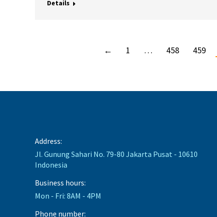
Details
←
1
…
458
459
Address:
Jl. Gunung Sahari No. 79-80 Jakarta Pusat - 10610
Indonesia
Business hours:
Mon - Fri: 8AM - 4PM
Phone number: