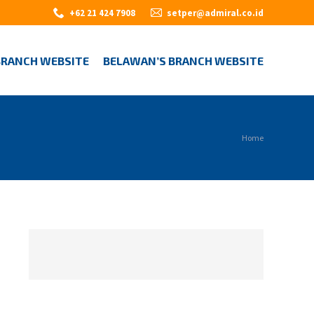
+62 21 424 7908
setper@admiral.co.id
BRANCH WEBSITE
BELAWAN’S BRANCH WEBSITE
You are
Home
here: