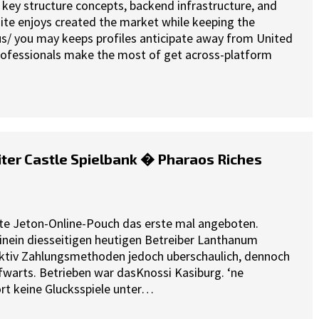
y key structure concepts, backend infrastructure, and
te enjoys created the market while keeping the
us/ you may keeps profiles anticipate away from United
rofessionals make the most of get across-platform
iter Castle Spielbank � Pharaos Riches
te Jeton-Online-Pouch das erste mal angeboten.
nein diesseitigen heutigen Betreiber Lanthanum
 aktiv Zahlungsmethoden jedoch uberschaulich, dennoch
ufwarts. Betrieben war dasKnossi Kasiburg. ‘ne
ort keine Glucksspiele unter…