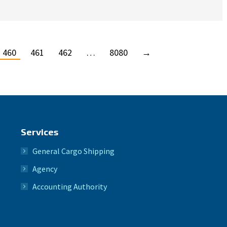
460
461
462
…
8080
→
Services
General Cargo Shipping
Agency
Accounting Authority