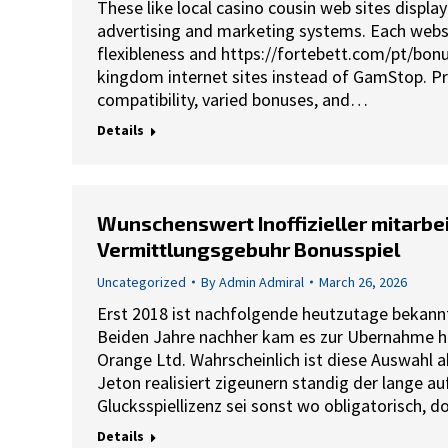
These like local casino cousin web sites displa
advertising and marketing systems. Each websi
flexibleness and https://fortebett.com/pt/bon
kingdom internet sites instead of GamStop. P
compatibility, varied bonuses, and…
Details
Wunschenswert Inoffizieller mitarbe
Vermittlungsgebuhr Bonusspiel
Uncategorized
By
Admin Admiral
March 26, 2026
Erst 2018 ist nachfolgende heutzutage bekann
Beiden Jahre nachher kam es zur Ubernahme hi
Orange Ltd. Wahrscheinlich ist diese Auswahl
Jeton realisiert zigeunern standig der lange a
Glucksspiellizenz sei sonst wo obligatorisch, d
Details