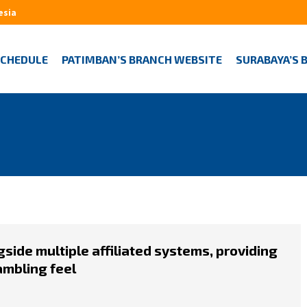
esia
SCHEDULE
PATIMBAN’S BRANCH WEBSITE
SURABAYA’S 
side multiple affiliated systems, providing
ambling feel